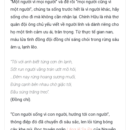
“Một người vì mọi người” và để rồi “mọi người cũng vì
một người”, chúng ta sống trước hết là vì người khác, hãy
sống cho đi mà không cần nhận lại. Chính Hữu là nhà thơ
quân đội ông chủ yếu viết về người lính và dành riêng cho
họ một tình cảm ưu ái, trân trọng. Từ thực tế gian nan,
máu lửa tình đồng đội đồng chí sáng chói trong rừng sâu
âm u, lạnh lẽo.
“Tôi với anh biết từng cơn ớn lạnh,
Sốt run người vầng trán ướt mồ hôi,
…Đêm nay rừng hoang sương muối,
Đứng cạnh bên nhau chờ giặc tới,
Đầu súng trăng treo”.
(Đồng chí).
“Con người sống vì con người, hướng tới con người”,
thông điệp đó đã chuyển đi sâu sắc, len lỏi từng bóng
cây, khe núi. Đọc truyện ngắn
Lặng lẽ Sa Pa
của Nguyễn