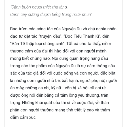
“Cảnh buồn người thiết tha lòng,
Cành cây sương đượm tiếng trùng mưa phun”.
Bao trùm các sáng tác của Nguyễn Du và chủ nghĩa nhân
đạo từ kiệt tác “truyện kiều”. “Đọc Tiểu Thanh Kí”, đến
“Văn Tế thập loại chúng sinh”. Tất cả cho ta thấy, niềm
thương cảm của đại thi hào đối với con người mênh
mông biết chừng nào. Nội dung quan trọng hàng đầu
trong các tác phẩm của Nguyễn Du là sự cảm thông sâu
sắc của tác giả đối với cuộc sống và con người, đặc biệt
là những con người nhỏ bé, bất hạnh, người phụ nữ, người
ăn mày, những ca nhi, kỹ nữ… vốn bị xã hội cũ coi rẻ,
được ông nói đến bằng cả tấm lòng yêu thương, trân
trọng. Những khái quát của thi sĩ về cuộc đời, về thân
phận con người thường mang tính triết lý cao và thấm
đẫm cảm xúc.