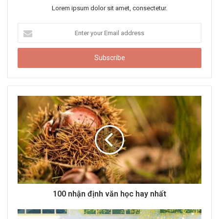
Lorem ipsum dolor sit amet, consectetur.
E
n
t
e
r
y
o
u
r
E
m
a
i
l
a
d
d
100 nhận định văn học hay nhất
r
e