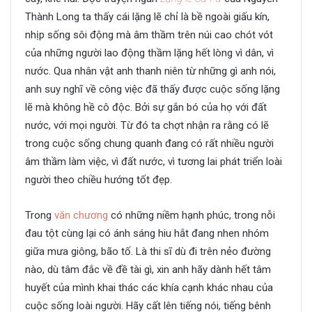
Thành Long ta thấy cái lặng lẽ chỉ là bề ngoài giấu kín,
nhịp sống sôi động mà âm thầm trên núi cao chót vót
của những người lao động thầm lặng hết lòng vì dân, vì
nước. Qua nhân vật anh thanh niên từ những gì anh nói,
anh suy nghĩ về công việc đã thấy được cuộc sống lặng
lẽ mà không hề cô độc. Bởi sự gắn bó của họ với đất
nước, với mọi người. Từ đó ta chợt nhận ra rằng có lẽ
trong cuộc sống chung quanh đang có rất nhiều người
âm thầm làm việc, vì đất nước, vì tương lai phát triển loài
người theo chiều hướng tốt đẹp.
Trong
văn chương
có những niềm hạnh phúc, trong nỗi
đau tột cùng lại có ánh sáng hiu hắt đang nhen nhóm
giữa mưa giông, bão tố. Là thi sĩ dù đi trên nẻo đường
nào, dù tâm đắc về đề tài gì, xin anh hãy dành hết tâm
huyết của mình khai thác các khía cạnh khác nhau của
cuộc sống loài người. Hãy cất lên tiếng nói, tiếng bênh