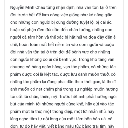
Nguyễn Minh Châu từng nhận định, nhà văn tồn tại ở trên
đời trước hết để làm công việc giống như kẻ nâng giấc
cho những con người bị cùng đường tuyệt lộ, bị cái ác,
hoặc số phận đen đủi dồn đến chân tường, những con
người cả tâm hồn và thể xác bị hắt hủi và đọa đầy đến ê
chề, hoàn toàn mất hết niềm tin vào con người và cuộc
đời nhà văn tồn tại ở trên đời để bênh vực cho những
con người không có ai để bênh vực. Trong kho tàng văn
chương có hàng ngàn hàng, vạn tác phẩm, có những tác
phẩm được coi là kiệt tác, được lưu danh muôn thuở, có
những tác phẩm lại đang phai dần theo thời gian, là thi sĩ
anh muốn có nét chấm phá trong sự nghiệp muốn hướng
tới cốt lõi chân, thiện, mỹ. Trước hết anh phải hướng ngòi
bút của mình tới những người cùng khổ, hãy gửi vào tác
phẩm một lá thư, một thông điệp, một lời nhắn nhủ, hãy
lắng nghe tâm tư nỗi lòng của một tâm hồn héo uá, cô
đơn, từ đó hãy viết, viết bằng máu tủy, bằng trái tim, hãy