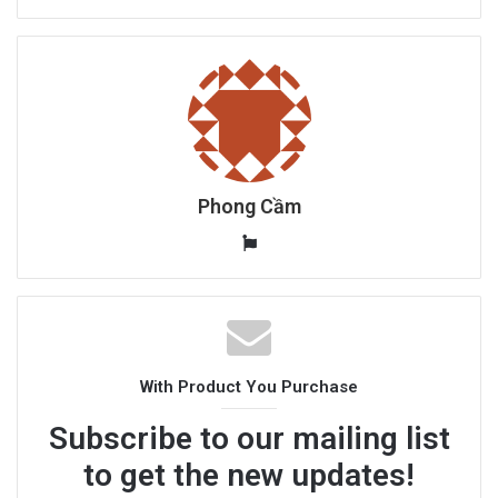
Phong Cầm
W
e
b
s
i
t
With Product You Purchase
e
Subscribe to our mailing list
to get the new updates!