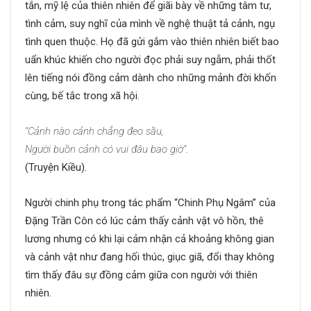
tắn, mỹ lệ của thiên nhiên để giãi bày về những tâm tư,
tình cảm, suy nghĩ của mình về nghệ thuật tả cảnh, ngụ
tình quen thuộc. Họ đã gửi gắm vào thiên nhiên biết bao
uẩn khúc khiến cho người đọc phải suy ngẫm, phải thốt
lên tiếng nói đồng cảm dành cho những mảnh đời khốn
cùng, bế tắc trong xã hội.
“Cảnh nào cảnh chẳng đeo sầu,
Người buồn cảnh có vui đâu bao giờ”.
(Truyện Kiều).
Người chinh phụ trong tác phẩm “Chinh Phụ Ngâm” của
Đặng Trần Côn có lúc cảm thấy cảnh vật vô hồn, thê
lương nhưng có khi lại cảm nhận cả khoảng không gian
và cảnh vật như đang hối thúc, giục giã, đổi thay không
tìm thấy đâu sự đồng cảm giữa con người với thiên
nhiên.