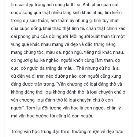
tìm cái đẹp trong ánh sáng là thi sĩ. Anh phải quan sát
cuộc sống qua thật nhiều lăng kính khác nhau, tìm kiếm
trong sự sâu thẳm, âm thầm ấy những gì tinh túy nhất
của cuộc sống, khai thác thật tinh tế, chân thật chính xác
cái phong phú của đời người. Mỗi người xuất thân từ một
vùng quê khác nhau mang vẻ đẹp và đặc trưng riêng,
mang chủng tộc, màu da, ngôn ngữ, tiếng nói khác nhau,
có người giàu ,kẻ nghèo, người khốn cùng lầm than, cơ
cực, có người da trắng da màu… Thế nhưng dù họ là ai,
dù đến và đi trên nẻo đường nào, con người cũng xứng
đáng được trân trọng. “Văn chương có loại đáng thờ và
không đáng thở, loại không đánh thờ là loại chuyên chú ở
văn chương, loại đánh thở là loại chuyên chú ở con
người”. Tóm lại đối tượng văn học là con người, chân lý
mà vẫn học hướng tới cũng là con người.
Trong văn học trung đại, thi sĩ thường mượn vẻ đẹp tươi