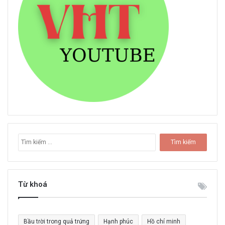
T
ì
m
k
i
Từ khoá
ế
m
c
Bầu trời trong quả trứng
Hạnh phúc
Hồ chí minh
h