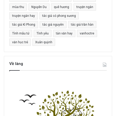
o
mùa thu
Nguyễn Du
quê hương
truyện ngắn
:
truyện ngắn hay
tác giả cỏ phong sương
tác giả Kì Phong
tác giả nguyên
tác giả trần hàn
Tình mẫu tử
Tình yêu
tản văn hay
vanhoctre
văn học trẻ
Xuân quỳnh
Về làng