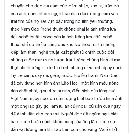
chuyền cho độc giả cảm xúc, cảm nhận, suy tư, trăn trở
của anh, nhen nhóm ngọn lửa nhân đạo, đồng cảm vào
trái tim của họ. Để vực dậy trong họ tình yêu thương,
theo Nam Cao “nghệ thuật không phải là ánh trăng lừa
dối, nghệ thuật không nên là ánh trăng lừa dối”, nghệ
thuật chỉ có thể là tiếng đau khổ kia thoát ra từ những
kiếp lầm than, nghệ thuật xuất phát từ chính cuộc đời
những cuộc mưu sinh bươn trải, tưởng chừng bình dị mà
thật phi thường. Có lẽ từ chính những điều bình dị ấy dưới
lũy tre xanh, cây đa, giếng nước, túp lều tranh. Nam Cao
đã xây dựng nên hình ảnh Lão Hạc- một hình mẫu nông
dân chất phát, giàu đức hi sinh, điển hình của làng quê
Việt Nam ngày nào, đã cảm động biết bao trước hình ảnh
một ông lão gầy gò, lam lũ, ăn củ khoai, củ sắn qua ngày
để dành tiền cho con trai. Người đọc đã ngậm ngùi biết
bao trước hoàn cảnh khốn cùng của ông lão trước sự
dằn vặt lương tâm khi Lão bán con chó vàng. Và rồi tất