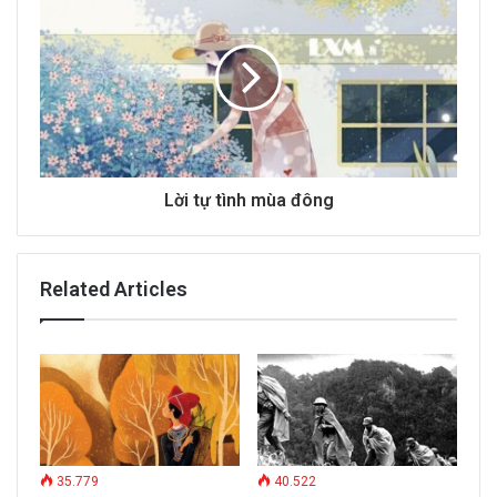
s
s
Lời tự tình mùa đông
Related Articles
35.779
40.522