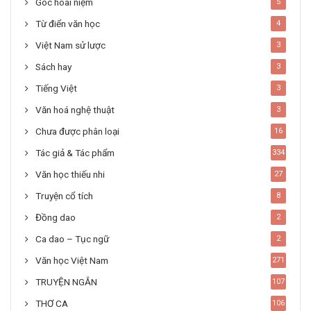
Góc hoài niệm
5
Từ điển văn học
4
Việt Nam sử lược
3
Sách hay
3
Tiếng Việt
3
Văn hoá nghệ thuật
3
Chưa được phân loại
16
Tác giả & Tác phẩm
334
Văn học thiếu nhi
27
Truyện cổ tích
8
Đồng dao
2
Ca dao – Tục ngữ
2
Văn học Việt Nam
271
TRUYỆN NGẮN
107
THƠ CA
106