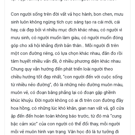
Con người sống trên đời vất vả học hành, bon chen, mưu
sinh luôn không ngừng tích cực sáng tạo ra cái mới, cái
hay, cái đẹp bởi vì nhiều mục đích khác nhau, có người vì
mưu sinh, có người muốn làm giàu, có người muốn đóng
góp cho xã hội khẳng định bản thân… Mỗi người đi trên
một con đường riêng, có lựa chọn khác nhau, đắn đo rồi
tâm huyết nhiều vấn đề, ở nhiều phương diện khác nhau.
Chung quy vẫn hướng đến phát triển loài người theo
chiều hướng tốt đẹp nhất, “con người đến với cuộc sống
từ nhiều nẻo đường”, đó là những nẻo đường muôn màu,
muôn vẻ, có đoạn bằng phẳng lại có đoạn gập ghềnh
khúc khuỷu. Đời người không có ai đi trên con đường đầy
hoa hồng, có những lúc khó khăn, gian nan vất vả, gõ cửa
ập đến đến hoàn toàn không báo trước, từ đó mà “cung
bậc cảm xúc” của con người có thể đổi thay, mỗi người
mỗi vẻ muôn hình vạn trạng. Văn học đó là tư tưởng đi