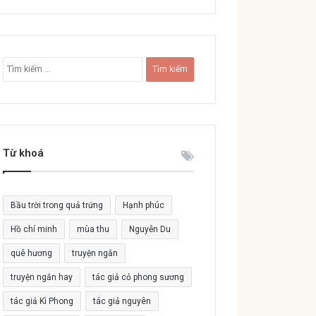
T
ì
m
k
i
ế
Từ khoá
m
c
h
o
Bầu trời trong quả trứng
Hạnh phúc
:
Hồ chí minh
mùa thu
Nguyễn Du
quê hương
truyện ngắn
truyện ngắn hay
tác giả cỏ phong sương
tác giả Kì Phong
tác giả nguyên