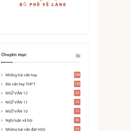
Chuyên mục
Những bài văn hay
228
Bài văn hay THPT
103
NGỮ VĂN 12
42
NGỮ VĂN 11
16
NGỮ VĂN 10
15
Nghị luận xã hội
36
Những bài văn đạt HSG
23