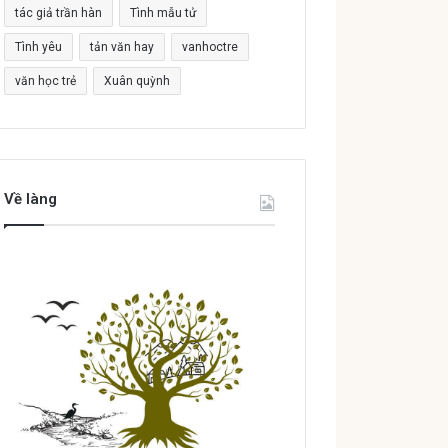
tác giả trần hàn
Tình mẫu tử
Tình yêu
tản văn hay
vanhoctre
văn học trẻ
Xuân quỳnh
Về làng