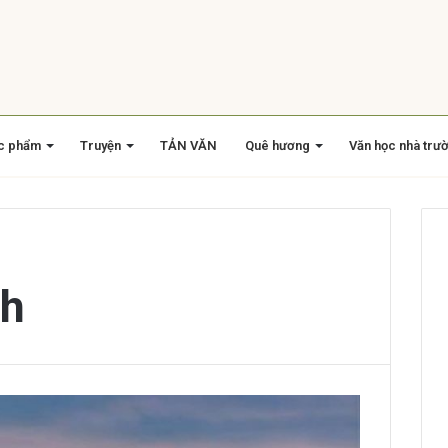
c phẩm
Truyện
TẢN VĂN
Quê hương
Văn học nhà trư
nh