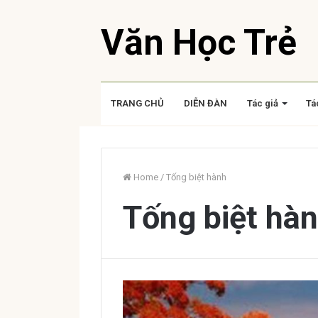
Văn Học Trẻ
TRANG CHỦ
DIỄN ĐÀN
Tác giả
Tá
Home
/
Tống biệt hành
Tống biệt hà