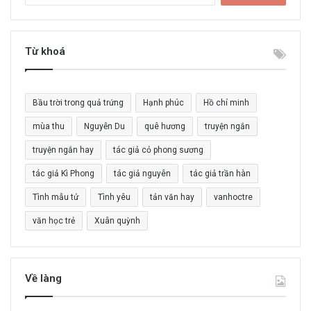
ì
m
k
i
Từ khoá
ế
m
c
Bầu trời trong quả trứng
Hạnh phúc
Hồ chí minh
h
o
mùa thu
Nguyễn Du
quê hương
truyện ngắn
:
truyện ngắn hay
tác giả cỏ phong sương
tác giả Kì Phong
tác giả nguyên
tác giả trần hàn
Tình mẫu tử
Tình yêu
tản văn hay
vanhoctre
văn học trẻ
Xuân quỳnh
Về làng