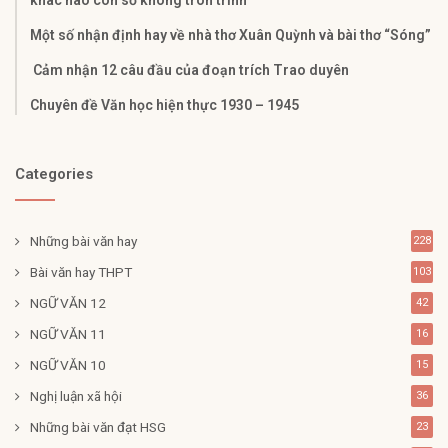
khác nào con số không tròn trĩnh
Một số nhận định hay về nhà thơ Xuân Quỳnh và bài thơ “Sóng”
Cảm nhận 12 câu đầu của đoạn trích Trao duyên
Chuyên đề Văn học hiện thực 1930 – 1945
Categories
Những bài văn hay
228
Bài văn hay THPT
103
NGỮ VĂN 12
42
NGỮ VĂN 11
16
NGỮ VĂN 10
15
Nghị luận xã hội
36
Những bài văn đạt HSG
23