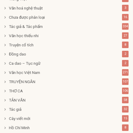
Văn hoá nghệ thuật
3
Chưa được phân loại
16
Tác giả & Tác phẩm
334
Văn học thiếu nhi
27
Truyện cổ tích
8
Đồng dao
2
Ca dao – Tục ngữ
2
Văn học Việt Nam
271
TRUYỆN NGẮN
107
THƠ CA
106
TẢN VĂN
58
Tác giả
32
Cây viết mới
15
Hồ Chí Minh
8