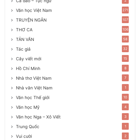
Ca dao – Tục ngữ
2
Văn học Việt Nam
271
TRUYỆN NGẮN
107
THƠ CA
106
TẢN VĂN
58
Tác giả
32
Cây viết mới
15
Hồ Chí Minh
8
Nhà thơ Việt Nam
7
Nhà văn Việt Nam
1
Văn học Thế giới
10
Văn học Mỹ
4
Văn học Nga – Xô Viết
3
Trung Quốc
1
Vui cười
2