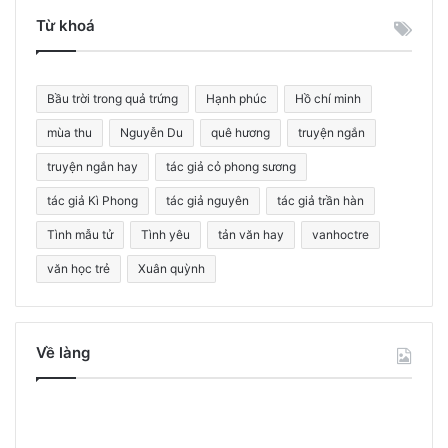
i
Từ khoá
ế
m
c
Bầu trời trong quả trứng
Hạnh phúc
Hồ chí minh
h
o
mùa thu
Nguyễn Du
quê hương
truyện ngắn
:
truyện ngắn hay
tác giả cỏ phong sương
tác giả Kì Phong
tác giả nguyên
tác giả trần hàn
Tình mẫu tử
Tình yêu
tản văn hay
vanhoctre
văn học trẻ
Xuân quỳnh
Về làng