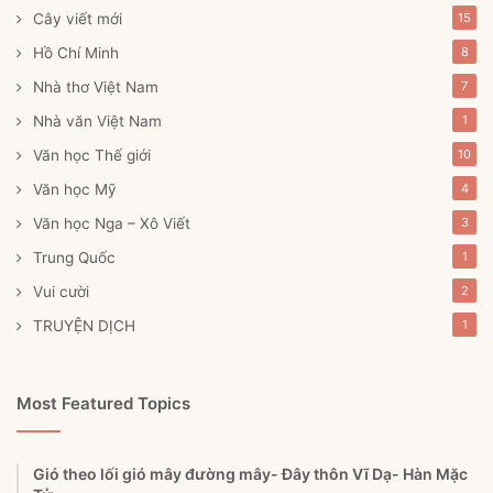
Cây viết mới
15
Hồ Chí Minh
8
Nhà thơ Việt Nam
7
Nhà văn Việt Nam
1
Văn học Thế giới
10
Văn học Mỹ
4
Văn học Nga – Xô Viết
3
Trung Quốc
1
Vui cười
2
TRUYỆN DỊCH
1
Most Featured Topics
Gió theo lối gió mây đường mây- Đây thôn Vĩ Dạ- Hàn Mặc