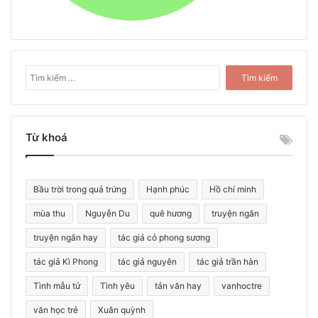
T
ì
m
k
i
Từ khoá
ế
m
c
Bầu trời trong quả trứng
Hạnh phúc
Hồ chí minh
h
o
mùa thu
Nguyễn Du
quê hương
truyện ngắn
:
truyện ngắn hay
tác giả cỏ phong sương
tác giả Kì Phong
tác giả nguyên
tác giả trần hàn
Tình mẫu tử
Tình yêu
tản văn hay
vanhoctre
văn học trẻ
Xuân quỳnh