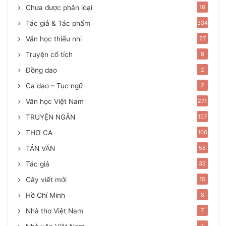
Chưa được phân loại
16
Tác giả & Tác phẩm
334
Văn học thiếu nhi
27
Truyện cổ tích
8
Đồng dao
2
Ca dao – Tục ngữ
2
Văn học Việt Nam
271
TRUYỆN NGẮN
107
THƠ CA
106
TẢN VĂN
58
Tác giả
32
Cây viết mới
15
Hồ Chí Minh
8
Nhà thơ Việt Nam
7
1