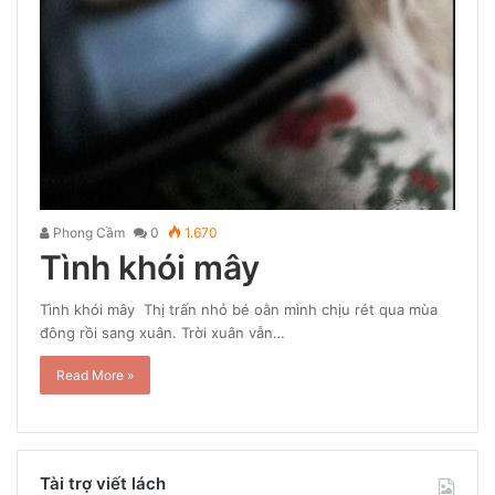
Phong Cầm
0
1.670
Tình khói mây
Tình khói mây Thị trấn nhỏ bé oằn mình chịu rét qua mùa
đông rồi sang xuân. Trời xuân vẫn…
Read More »
Tài trợ viết lách