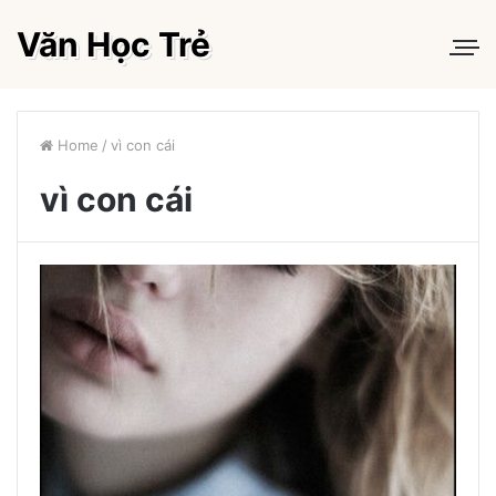
Văn Học Trẻ
Home
/
vì con cái
vì con cái