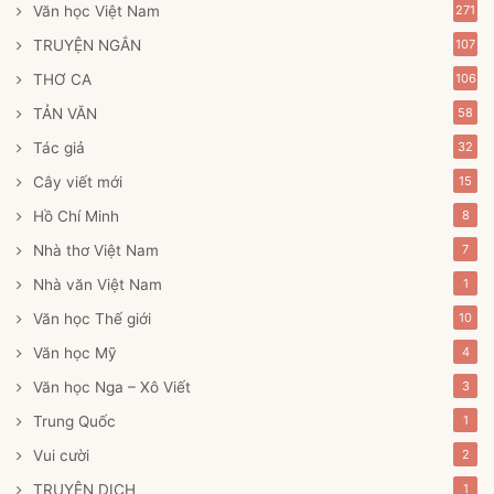
Văn học Việt Nam
271
TRUYỆN NGẮN
107
THƠ CA
106
TẢN VĂN
58
Tác giả
32
Cây viết mới
15
Hồ Chí Minh
8
Nhà thơ Việt Nam
7
Nhà văn Việt Nam
1
Văn học Thế giới
10
Văn học Mỹ
4
Văn học Nga – Xô Viết
3
Trung Quốc
1
Vui cười
2
TRUYỆN DỊCH
1