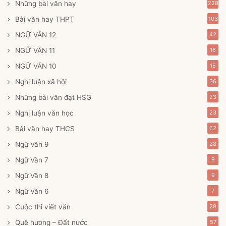
Những bài văn hay
228
Bài văn hay THPT
103
NGỮ VĂN 12
42
NGỮ VĂN 11
16
NGỮ VĂN 10
15
Nghị luận xã hội
36
Những bài văn đạt HSG
23
Nghị luận văn học
23
Bài văn hay THCS
62
Ngữ Văn 9
28
Ngữ Văn 7
9
Ngữ Văn 8
9
Ngữ Văn 6
7
Cuộc thi viết văn
29
Quê hương – Đất nước
57