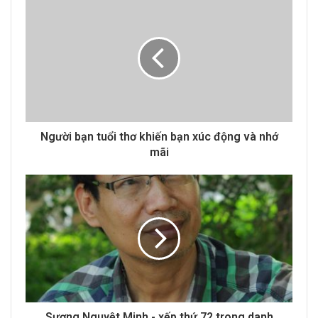
u
r
E
m
a
i
l
a
d
d
Người bạn tuổi thơ khiến bạn xúc động và nhớ
r
mãi
e
s
s
Sương Nguyệt Minh - xếp thứ 72 trong danh