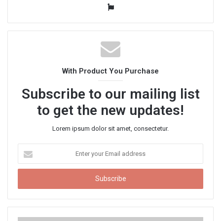
W
e
b
s
i
t
With Product You Purchase
e
Subscribe to our mailing list
to get the new updates!
Lorem ipsum dolor sit amet, consectetur.
E
n
t
e
r
y
o