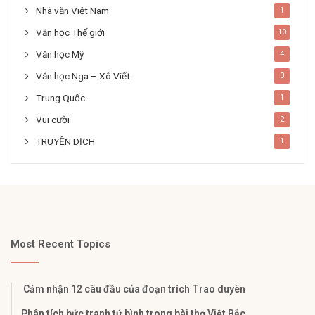
Nhà văn Việt Nam
1
Văn học Thế giới
10
Văn học Mỹ
4
Văn học Nga – Xô Viết
3
Trung Quốc
1
Vui cười
2
TRUYỆN DỊCH
1
Most Recent Topics
Cảm nhận 12 câu đầu của đoạn trích Trao duyên
Phân tích bức tranh tứ bình trong bài thơ Việt Bắc