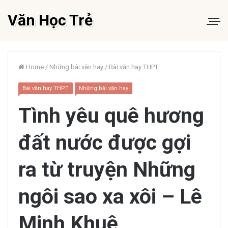
Văn Học Trẻ
Home
/
Những bài văn hay
/
Bài văn hay THPT
Bài văn hay THPT
Những bài văn hay
Tình yêu quê hương
đất nước được gợi
ra từ truyện Những
ngôi sao xa xôi – Lê
Minh Khuê