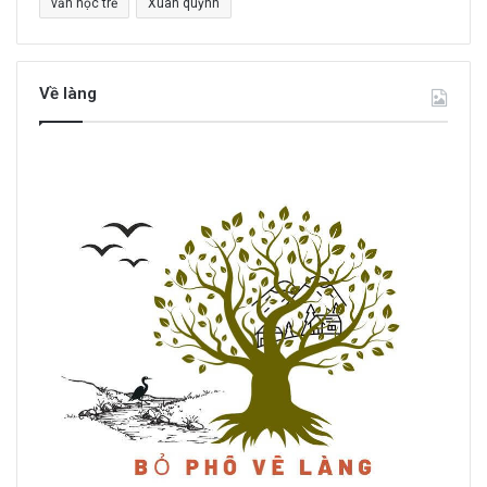
văn học trẻ
Xuân quỳnh
Về làng