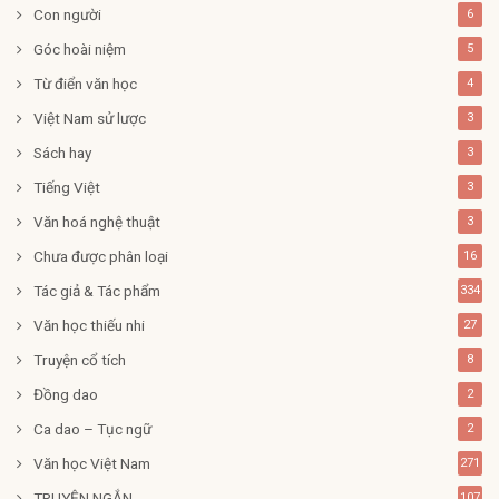
Con người
6
Góc hoài niệm
5
Từ điển văn học
4
Việt Nam sử lược
3
Sách hay
3
Tiếng Việt
3
Văn hoá nghệ thuật
3
Chưa được phân loại
16
Tác giả & Tác phẩm
334
Văn học thiếu nhi
27
Truyện cổ tích
8
Đồng dao
2
Ca dao – Tục ngữ
2
Văn học Việt Nam
271
TRUYỆN NGẮN
107