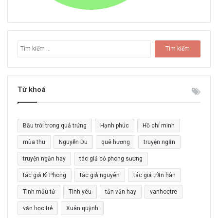
T
ì
m
k
i
Từ khoá
ế
m
c
Bầu trời trong quả trứng
Hạnh phúc
Hồ chí minh
h
o
mùa thu
Nguyễn Du
quê hương
truyện ngắn
:
truyện ngắn hay
tác giả cỏ phong sương
tác giả Kì Phong
tác giả nguyên
tác giả trần hàn
Tình mẫu tử
Tình yêu
tản văn hay
vanhoctre
văn học trẻ
Xuân quỳnh