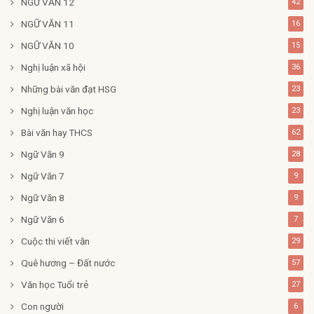
NGỮ VĂN 12
42
NGỮ VĂN 11
16
NGỮ VĂN 10
15
Nghị luận xã hội
36
Những bài văn đạt HSG
23
Nghị luận văn học
23
Bài văn hay THCS
62
Ngữ Văn 9
28
Ngữ Văn 7
9
Ngữ Văn 8
9
Ngữ Văn 6
7
Cuộc thi viết văn
29
Quê hương – Đất nước
57
Văn học Tuổi trẻ
27
Con người
6