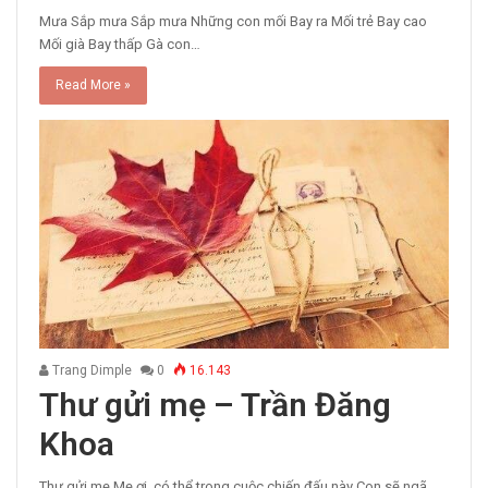
Mưa Sắp mưa Sắp mưa Những con mối Bay ra Mối trẻ Bay cao
Mối già Bay thấp Gà con…
Read More »
Trang Dimple
0
16.143
Thư gửi mẹ – Trần Đăng
Khoa
Thư gửi mẹ Mẹ ơi, có thể trong cuộc chiến đấu này Con sẽ ngã