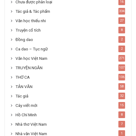
Chưa được phân loại
16
Tác giả & Tác phẩm
334
Văn học thiếu nhi
27
Truyện cổ tích
8
Đồng dao
2
Ca dao – Tục ngữ
2
Văn học Việt Nam
271
TRUYỆN NGẮN
107
THƠ CA
106
TẢN VĂN
58
Tác giả
32
Cây viết mới
15
Hồ Chí Minh
8
Nhà thơ Việt Nam
7
Nhà văn Việt Nam
1