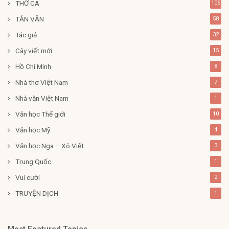
THƠ CA
106
TẢN VĂN
58
Tác giả
32
Cây viết mới
15
Hồ Chí Minh
8
Nhà thơ Việt Nam
7
Nhà văn Việt Nam
1
Văn học Thế giới
10
Văn học Mỹ
4
Văn học Nga – Xô Viết
3
Trung Quốc
1
Vui cười
2
TRUYỆN DỊCH
1