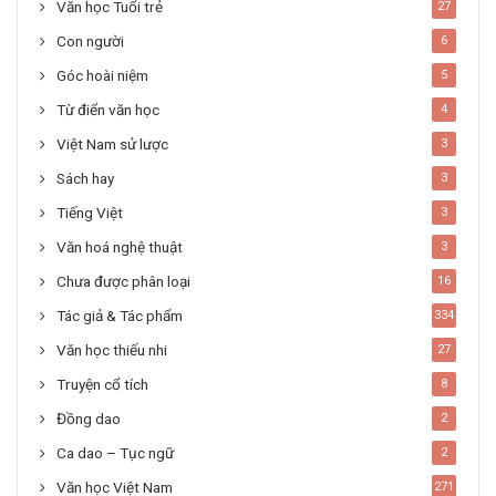
Văn học Tuổi trẻ
27
Con người
6
Góc hoài niệm
5
Từ điển văn học
4
Việt Nam sử lược
3
Sách hay
3
Tiếng Việt
3
Văn hoá nghệ thuật
3
Chưa được phân loại
16
Tác giả & Tác phẩm
334
Văn học thiếu nhi
27
Truyện cổ tích
8
Đồng dao
2
Ca dao – Tục ngữ
2
Văn học Việt Nam
271