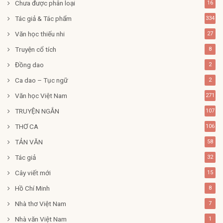
Chưa được phân loại
16
Tác giả & Tác phẩm
334
Văn học thiếu nhi
27
Truyện cổ tích
8
Đồng dao
2
Ca dao – Tục ngữ
2
Văn học Việt Nam
271
TRUYỆN NGẮN
107
THƠ CA
106
TẢN VĂN
58
Tác giả
32
Cây viết mới
15
Hồ Chí Minh
8
Nhà thơ Việt Nam
7
Nhà văn Việt Nam
1