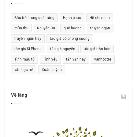
m
c
Bầu trời trong quả trứng
Hạnh phúc
Hồ chí minh
h
o
mùa thu
Nguyễn Du
quê hương
truyện ngắn
:
truyện ngắn hay
tác giả cỏ phong sương
tác giả Kì Phong
tác giả nguyên
tác giả trần hàn
Tình mẫu tử
Tình yêu
tản văn hay
vanhoctre
văn học trẻ
Xuân quỳnh
Về làng