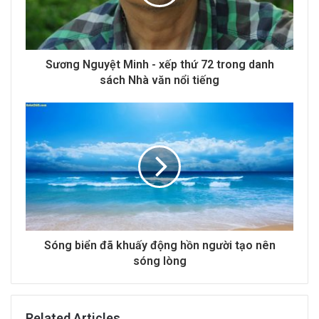
i
l
a
d
d
Sương Nguyệt Minh - xếp thứ 72 trong danh
r
sách Nhà văn nổi tiếng
e
s
s
Sóng biển đã khuấy động hồn người tạo nên
sóng lòng
Related Articles