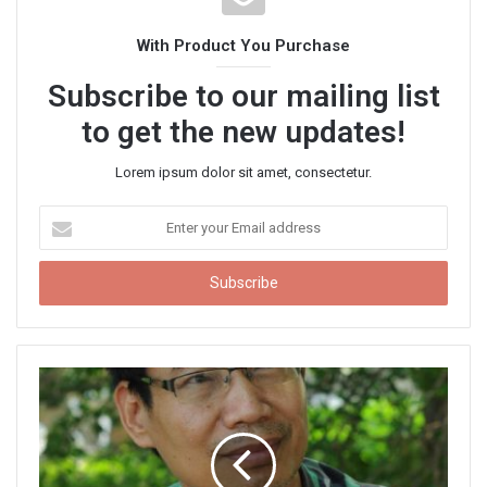
i
t
With Product You Purchase
e
Subscribe to our mailing list
to get the new updates!
Lorem ipsum dolor sit amet, consectetur.
E
n
t
e
r
y
o
u
r
E
m
a