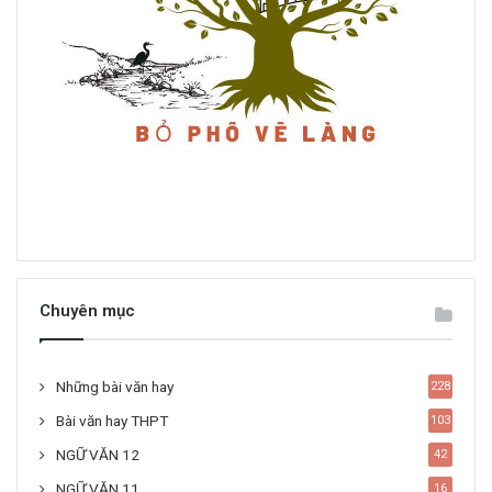
Chuyên mục
Những bài văn hay
228
Bài văn hay THPT
103
NGỮ VĂN 12
42
NGỮ VĂN 11
16