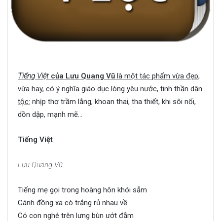
Tiếng Việt
của Lưu Quang Vũ
là một tác phẩm vừa đẹp,
vừa hay, có ý nghĩa giáo dục lòng yêu nước, tinh thần dân
tộc:
nhịp thơ trầm lắng, khoan thai, tha thiết, khi sôi nổi,
dồn dập, mạnh mẽ…
Tiếng Việt
Lưu Quang Vũ
Tiếng mẹ gọi trong hoàng hôn khói sẫm
Cánh đồng xa cò trắng rủ nhau về
Có con nghé trên lưng bùn ướt đẫm