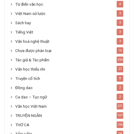
Từ điển văn học
4
Việt Nam sử lược
3
Sách hay
3
Tiếng Việt
3
Văn hoá nghệ thuật
3
Chưa được phân loại
16
Tác giả & Tác phẩm
334
Văn học thiếu nhi
27
Truyện cổ tích
8
Đồng dao
2
Ca dao – Tục ngữ
2
Văn học Việt Nam
271
TRUYỆN NGẮN
107
THƠ CA
106
TẢN VĂN
58