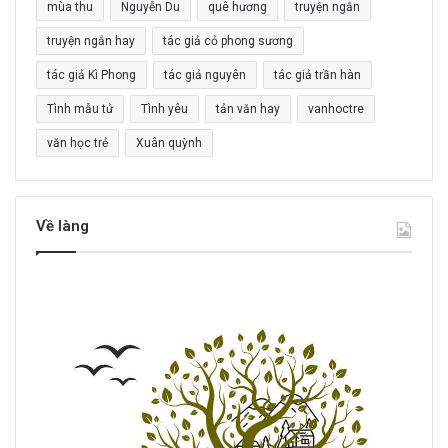
mùa thu
Nguyễn Du
quê hương
truyện ngắn
:
truyện ngắn hay
tác giả cỏ phong sương
tác giả Kì Phong
tác giả nguyên
tác giả trần hàn
Tình mẫu tử
Tình yêu
tản văn hay
vanhoctre
văn học trẻ
Xuân quỳnh
Về làng