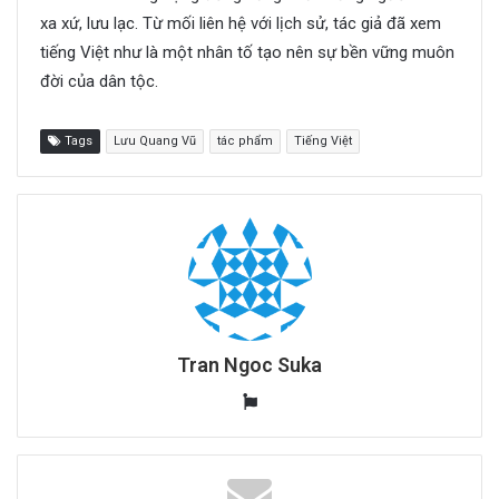
xa xứ, lưu lạc. Từ mối liên hệ với lịch sử, tác giả đã xem
tiếng Việt như là một nhân tố tạo nên sự bền vững muôn
đời của dân tộc.
Tags
Lưu Quang Vũ
tác phẩm
Tiếng Việt
Tran Ngoc Suka
W
e
b
s