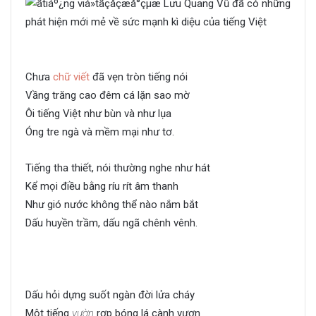
Chưa
chữ viết
đã vẹn tròn tiếng nói
Vầng trăng cao đêm cá lặn sao mờ
Ôi tiếng Việt như bùn và như lụa
Óng tre ngà và mềm mại như tơ.
Tiếng tha thiết, nói thường nghe như hát
Kể mọi điều bằng ríu rít âm thanh
Như gió nước không thể nào nắm bắt
Dấu huyền trầm, dấu ngã chênh vênh.
Dấu hỏi dựng suốt ngàn đời lửa cháy
Một tiếng
vườn
rợp bóng lá cành vươn