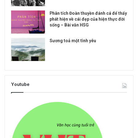
Phân tích Đoàn thuyền đánh cá để thấy
phát hiện về cái đẹp của hiện thực đời
sống – Bài văn HSG
Sương toả một tình yêu
Youtube