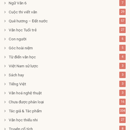
Ngữ Văn 6
7
Cuộc thi viết văn
29
Quê hương – Đất nước
57
Văn học Tuổi trẻ
27
Con người
6
Góc hoài niệm
5
Từ điển văn học
4
Việt Nam sử lược
3
Sách hay
3
Tiếng Việt
3
Văn hoá nghệ thuật
3
Chưa được phân loại
16
Tác giả & Tác phẩm
334
Văn học thiếu nhi
27
Truyện cổ tích
8