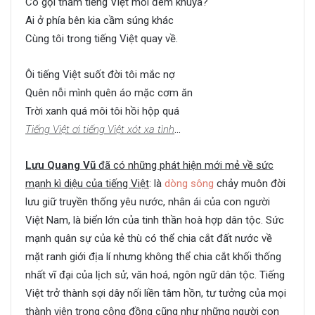
Có gọi thầm tiếng Việt mỗi đêm khuya?
Ai ở phía bên kia cầm súng khác
Cùng tôi trong tiếng Việt quay về.
Ôi tiếng Việt suốt đời tôi mắc nợ
Quên nỗi mình quên áo mặc cơm ăn
Trời xanh quá môi tôi hồi hộp quá
Tiếng Việt ơi tiếng Việt xót xa tình
…
Lưu Quang Vũ
đã có những phát hiện mới mẻ về sức
mạnh kì diệu của tiếng Việt
: là
dòng sông
chảy muôn đời
lưu giữ truyền thống yêu nước, nhân ái của con người
Việt Nam, là biển lớn của tinh thần hoà hợp dân tộc. Sức
mạnh quân sự của kẻ thù có thể chia cắt đất nước về
mặt ranh giới địa lí nhưng không thể chia cắt khối thống
nhất vĩ đại của lịch sử, văn hoá, ngôn ngữ dân tộc. Tiếng
Việt trở thành sợi dây nối liền tâm hồn, tư tưởng của mọi
thành viên trong cộng đồng cũng như những người con