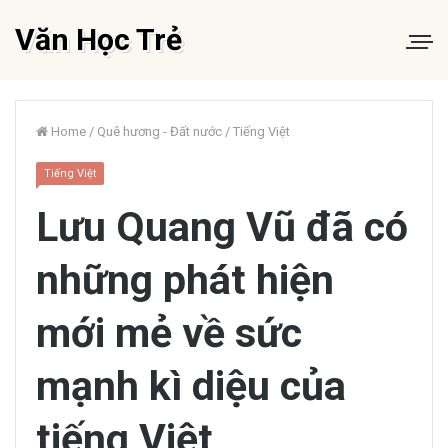
Văn Học Trẻ
Home
/
Quê hương - Đất nước
/
Tiếng Việt
Tiếng Việt
Lưu Quang Vũ đã có
những phát hiện
mới mẻ về sức
mạnh kì diệu của
tiếng Việt