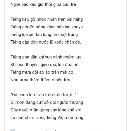
Nghe xạc xào gió thổi giữa cau tre.
Tiếng kéo gỗ nhọc nhằn trên bãi nắng
Tiếng gọi đò sông vắng bến lau khuya
Tiếng lụa xé đau lòng thoi sợi trắng
Tiếng dập dồn nước lũ xoáy chân đê.
Tiếng cha dặn khi vun cành nhóm lửa
Khi hun thuyền, gieo mạ, lúc đưa nôi
Tiếng mưa dội ào ào trên mái cọ
Nón ai xa thăm thẳm ở bên trời.
“Ðá cheo leo trâu trèo trâu trượt…”
Ði mòn đàng dứt cỏ đợi người thương
Ðây muối mặn gừng cay lòng khế xót
Ta như chim trong tiếng Việt như rừng.