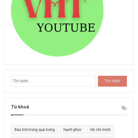
T
ì
m
k
i
Từ khoá
ế
m
c
Bầu trời trong quả trứng
Hạnh phúc
Hồ chí minh
h
o