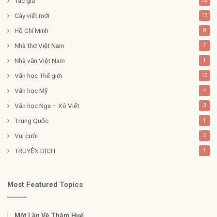
Tác giả
32
Cây viết mới
15
Hồ Chí Minh
8
Nhà thơ Việt Nam
7
Nhà văn Việt Nam
1
Văn học Thế giới
10
Văn học Mỹ
4
Văn học Nga – Xô Viết
3
Trung Quốc
1
Vui cười
2
TRUYỆN DỊCH
1
Most Featured Topics
Một Lần Về Thăm Huế