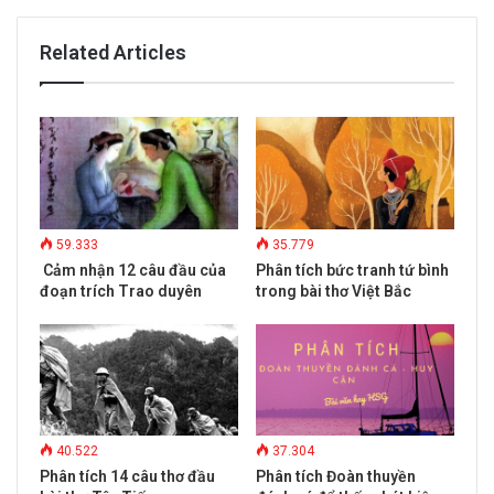
r
E
Related Articles
m
a
i
l
a
d
d
r
e
59.333
35.779
s
Cảm nhận 12 câu đầu của
Phân tích bức tranh tứ bình
s
đoạn trích Trao duyên
trong bài thơ Việt Bắc
40.522
37.304
Phân tích 14 câu thơ đầu
Phân tích Đoàn thuyền