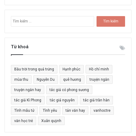
T
ì
m
k
i
Từ khoá
ế
m
c
Bầu trời trong quả trứng
Hạnh phúc
Hồ chí minh
h
o
mùa thu
Nguyễn Du
quê hương
truyện ngắn
:
truyện ngắn hay
tác giả cỏ phong sương
tác giả Kì Phong
tác giả nguyên
tác giả trần hàn
Tình mẫu tử
Tình yêu
tản văn hay
vanhoctre
văn học trẻ
Xuân quỳnh