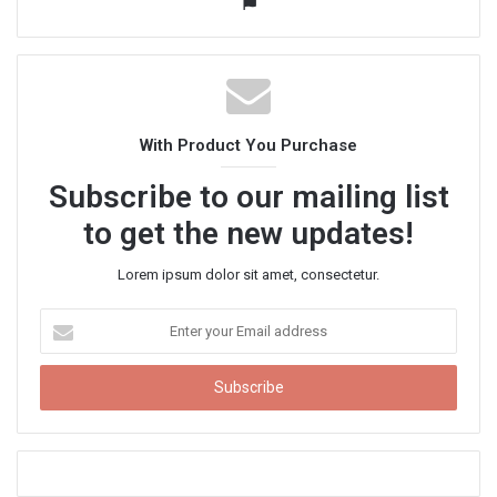
W
e
b
s
i
t
With Product You Purchase
e
Subscribe to our mailing list
to get the new updates!
Lorem ipsum dolor sit amet, consectetur.
E
n
t
e
r
y
o
u