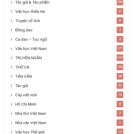
Tác giả & Tác phẩm
334
Văn học thiếu nhi
27
Truyện cổ tích
8
Đồng dao
2
Ca dao – Tục ngữ
2
Văn học Việt Nam
271
TRUYỆN NGẮN
107
THƠ CA
106
TẢN VĂN
58
Tác giả
32
Cây viết mới
15
Hồ Chí Minh
8
Nhà thơ Việt Nam
7
Nhà văn Việt Nam
1
Văn học Thế giới
10