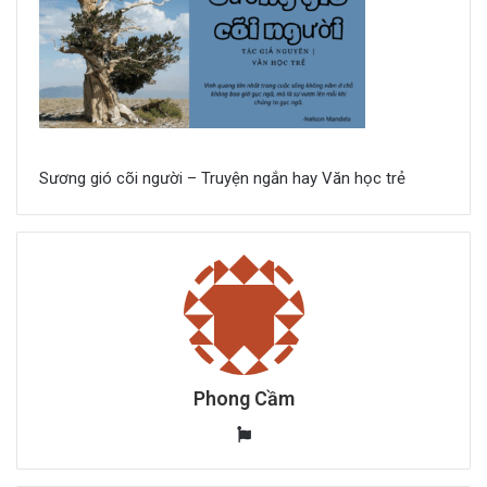
Sương gió cõi người – Truyện ngắn hay Văn học trẻ
Phong Cầm
W
e
b