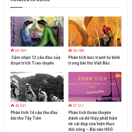
m
a
i
l
a
d
d
r
e
59.369
35.788
s
Cảm nhận 12 câu đầu của
Phân tích bức tranh tứ bình
s
đoạn trích Trao duyên
trong bài thơ Việt Bắc
40.531
37.311
Phân tích 14 câu thơ đầu
Phân tích Đoàn thuyền
bài thơ Tây Tiến
đánh cá để thấy phát hiện
về cái đẹp của hiện thực
đời sống – Bài văn HSG