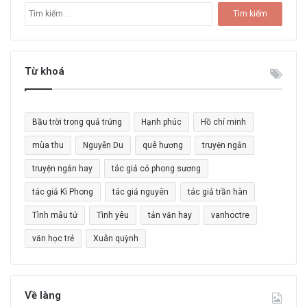
T
ì
m
k
i
Từ khoá
ế
m
c
Bầu trời trong quả trứng
Hạnh phúc
Hồ chí minh
h
o
mùa thu
Nguyễn Du
quê hương
truyện ngắn
:
truyện ngắn hay
tác giả cỏ phong sương
tác giả Kì Phong
tác giả nguyên
tác giả trần hàn
Tình mẫu tử
Tình yêu
tản văn hay
vanhoctre
văn học trẻ
Xuân quỳnh
Về làng