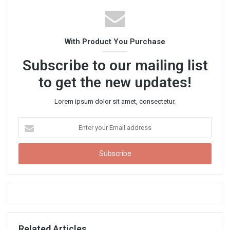
s
i
t
With Product You Purchase
e
Subscribe to our mailing list
to get the new updates!
Lorem ipsum dolor sit amet, consectetur.
E
n
t
e
r
y
o
u
r
E
Related Articles