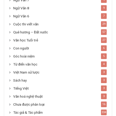
Ngữ Văn 7
Ngữ Văn 8
9
Ngữ Văn 6
7
Cuộc thi viết văn
29
Quê hương – Đất nước
57
Văn học Tuổi trẻ
27
Con người
6
Góc hoài niệm
5
Từ điển văn học
4
Việt Nam sử lược
3
Sách hay
3
Tiếng Việt
3
Văn hoá nghệ thuật
3
Chưa được phân loại
16
Tác giả & Tác phẩm
334