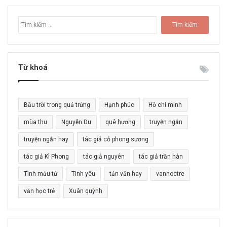
T
ì
m
k
i
Từ khoá
ế
m
c
Bầu trời trong quả trứng
Hạnh phúc
Hồ chí minh
h
o
mùa thu
Nguyễn Du
quê hương
truyện ngắn
:
truyện ngắn hay
tác giả cỏ phong sương
tác giả Kì Phong
tác giả nguyên
tác giả trần hàn
Tình mẫu tử
Tình yêu
tản văn hay
vanhoctre
văn học trẻ
Xuân quỳnh