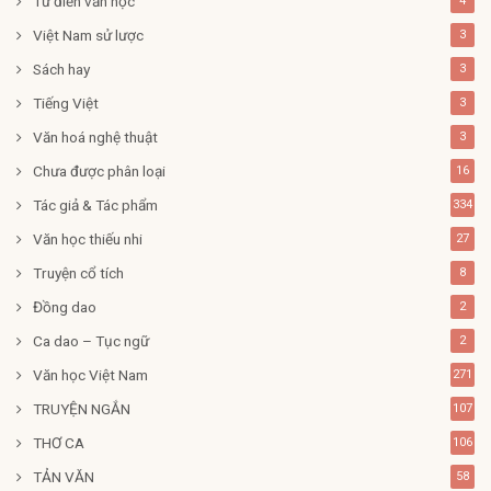
Từ điển văn học
4
Việt Nam sử lược
3
Sách hay
3
Tiếng Việt
3
Văn hoá nghệ thuật
3
Chưa được phân loại
16
Tác giả & Tác phẩm
334
Văn học thiếu nhi
27
Truyện cổ tích
8
Đồng dao
2
Ca dao – Tục ngữ
2
Văn học Việt Nam
271
TRUYỆN NGẮN
107
THƠ CA
106
TẢN VĂN
58