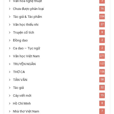
Văn hoá nghệ thuật
3
Chưa được phân loại
16
Tác giả & Tác phẩm
334
Văn học thiếu nhi
27
Truyện cổ tích
8
Đồng dao
2
Ca dao – Tục ngữ
2
Văn học Việt Nam
271
TRUYỆN NGẮN
107
THƠ CA
106
TẢN VĂN
58
Tác giả
32
Cây viết mới
15
Hồ Chí Minh
8
Nhà thơ Việt Nam
7