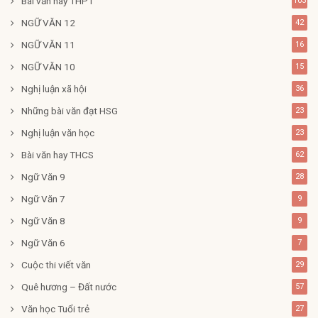
Bài văn hay THPT
103
NGỮ VĂN 12
42
NGỮ VĂN 11
16
NGỮ VĂN 10
15
Nghị luận xã hội
36
Những bài văn đạt HSG
23
Nghị luận văn học
23
Bài văn hay THCS
62
Ngữ Văn 9
28
Ngữ Văn 7
9
Ngữ Văn 8
9
Ngữ Văn 6
7
Cuộc thi viết văn
29
Quê hương – Đất nước
57
Văn học Tuổi trẻ
27