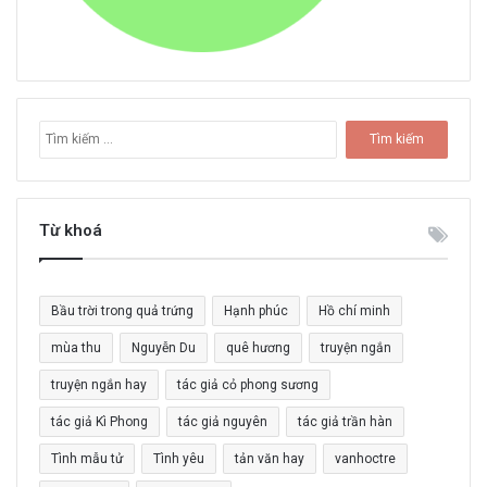
T
ì
m
k
i
Từ khoá
ế
m
c
Bầu trời trong quả trứng
Hạnh phúc
Hồ chí minh
h
o
mùa thu
Nguyễn Du
quê hương
truyện ngắn
:
truyện ngắn hay
tác giả cỏ phong sương
tác giả Kì Phong
tác giả nguyên
tác giả trần hàn
Tình mẫu tử
Tình yêu
tản văn hay
vanhoctre