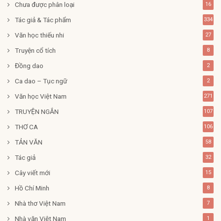
Chưa được phân loại
16
Tác giả & Tác phẩm
334
Văn học thiếu nhi
27
Truyện cổ tích
8
Đồng dao
2
Ca dao – Tục ngữ
2
Văn học Việt Nam
271
TRUYỆN NGẮN
107
THƠ CA
106
TẢN VĂN
58
Tác giả
32
Cây viết mới
15
Hồ Chí Minh
8
Nhà thơ Việt Nam
7
Nhà văn Việt Nam
1