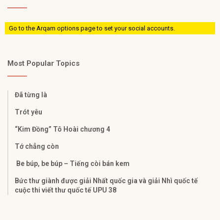
Go to the Arqam options page to set your social accounts.
Most Popular Topics
Đã từng là
Trót yêu
“Kim Đồng” Tô Hoài chương 4
Tớ chẳng còn
Be búp, be búp – Tiếng còi bán kem
Bức thư giành được giải Nhất quốc gia và giải Nhì quốc tế
cuộc thi viết thư quốc tế UPU 38