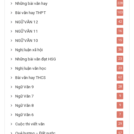
Những bài văn hay
228
Bài văn hay THPT
103
NGỮ VĂN 12
42
NGỮ VĂN 11
16
NGỮ VĂN 10
15
Nghị luận xã hội
36
Những bài văn đạt HSG
23
Nghị luận văn học
23
Bài văn hay THCS
62
Ngữ Văn 9
28
Ngữ Văn 7
9
Ngữ Văn 8
9
Ngữ Văn 6
7
Cuộc thi viết văn
29
Quê hương – Đất nước
57