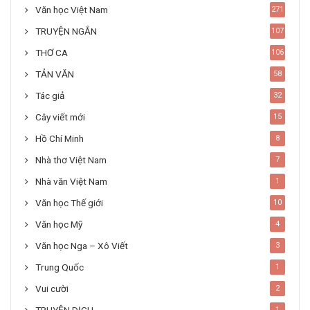
Văn học Việt Nam
271
TRUYỆN NGẮN
107
THƠ CA
106
TẢN VĂN
58
Tác giả
32
Cây viết mới
15
Hồ Chí Minh
8
Nhà thơ Việt Nam
7
Nhà văn Việt Nam
1
Văn học Thế giới
10
Văn học Mỹ
4
Văn học Nga – Xô Viết
3
Trung Quốc
1
Vui cười
2
TRUYỆN DỊCH
1