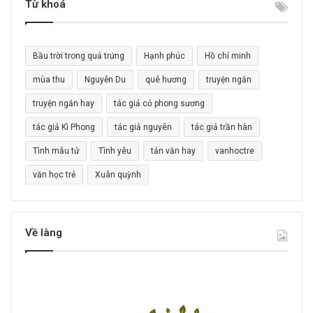
Từ khoá
ế
m
c
Bầu trời trong quả trứng
Hạnh phúc
Hồ chí minh
h
o
mùa thu
Nguyễn Du
quê hương
truyện ngắn
:
truyện ngắn hay
tác giả cỏ phong sương
tác giả Kì Phong
tác giả nguyên
tác giả trần hàn
Tình mẫu tử
Tình yêu
tản văn hay
vanhoctre
văn học trẻ
Xuân quỳnh
Về làng