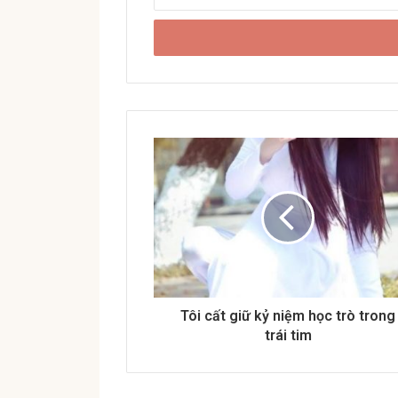
n
t
e
r
y
o
u
r
E
m
a
i
l
a
d
d
r
Tôi cất giữ kỷ niệm học trò trong
e
trái tim
s
s