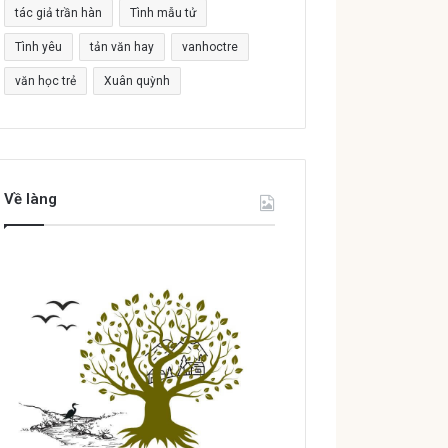
tác giả trần hàn
Tình mẫu tử
Tình yêu
tản văn hay
vanhoctre
văn học trẻ
Xuân quỳnh
Về làng