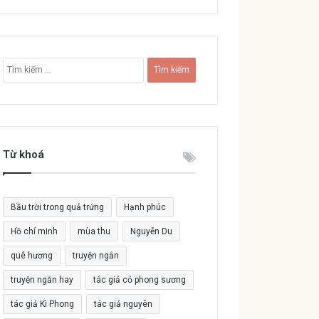
T
ì
m
k
i
ế
Từ khoá
m
c
h
o
Bầu trời trong quả trứng
Hạnh phúc
:
Hồ chí minh
mùa thu
Nguyễn Du
quê hương
truyện ngắn
truyện ngắn hay
tác giả cỏ phong sương
tác giả Kì Phong
tác giả nguyên