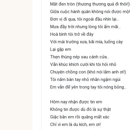
Mắt đen tròn (thương thương quá đi thôi!)
Giữa cuộc hành quân không nói được một 
Đơn vị đi qua, tôi ngoái đầu nhìn lại…
Mưa đầy trời nhưng lòng tôi ấm mãi…
Hoà bình tôi trở về đây
Với mái trường xưa, bãi mía, luống cày
Lại gặp em
Thẹn thùng nép sau cánh cửa…
Vẫn khúc khích cười khi tôi hỏi nhỏ
Chuyện chồng con (khó nói lắm anh ơi!)
Tôi nắm bàn tay nhỏ nhắn ngậm ngùi
Em vẫn để yên trong tay tôi nóng bỏng…
Hôm nay nhận được tin em
Không tin được dù đó là sự thật
Giặc bắn em rồi quăng mất xác
Chỉ vì em là du kích, em ơi!