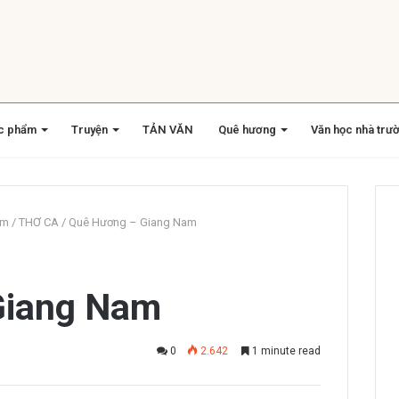
c phẩm
Truyện
TẢN VĂN
Quê hương
Văn học nhà trư
am
/
THƠ CA
/
Quê Hương – Giang Nam
Giang Nam
0
2.642
1 minute read