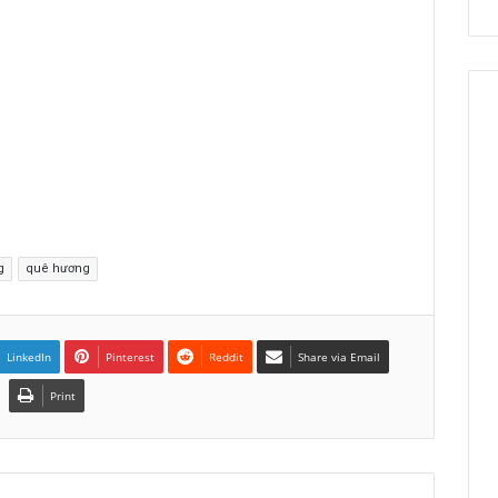
g
quê hương
LinkedIn
Pinterest
Reddit
Share via Email
Print