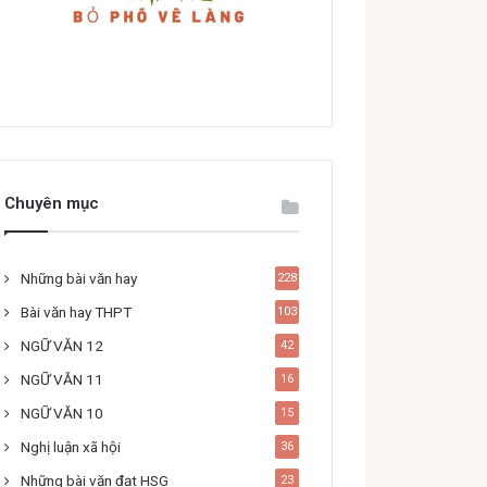
Chuyên mục
Những bài văn hay
228
Bài văn hay THPT
103
NGỮ VĂN 12
42
NGỮ VĂN 11
16
NGỮ VĂN 10
15
Nghị luận xã hội
36
Những bài văn đạt HSG
23