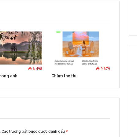
6.498
9.679
trong anh
Chùm thơ thu
.
Các trường bắt buộc được đánh dấu
*