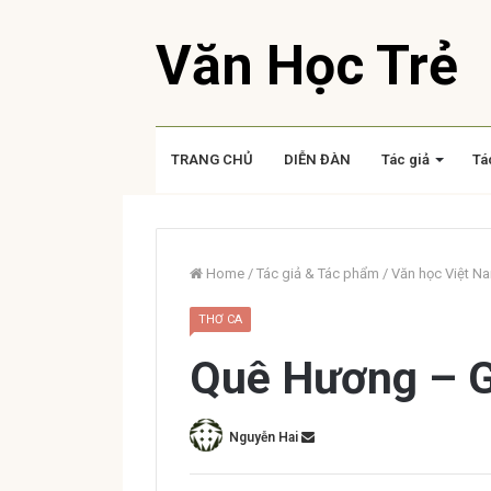
Văn Học Trẻ
TRANG CHỦ
DIỄN ĐÀN
Tác giả
Tá
Home
/
Tác giả & Tác phẩm
/
Văn học Việt N
THƠ CA
Quê Hương – 
Nguyễn Hai