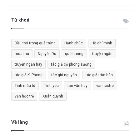
m
k
i
Từ khoá
ế
m
c
Bầu trời trong quả trứng
Hạnh phúc
Hồ chí minh
h
o
mùa thu
Nguyễn Du
quê hương
truyện ngắn
:
truyện ngắn hay
tác giả cỏ phong sương
tác giả Kì Phong
tác giả nguyên
tác giả trần hàn
Tình mẫu tử
Tình yêu
tản văn hay
vanhoctre
văn học trẻ
Xuân quỳnh
Về làng