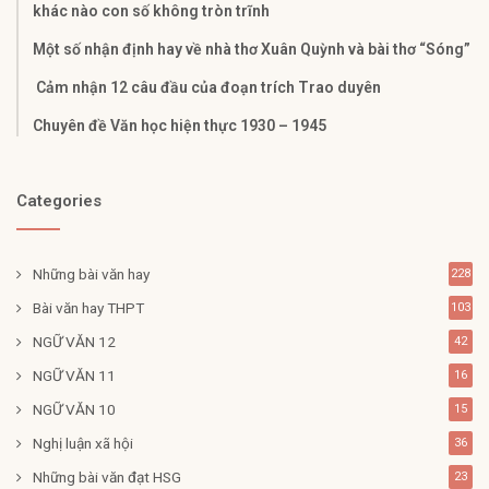
khác nào con số không tròn trĩnh
Một số nhận định hay về nhà thơ Xuân Quỳnh và bài thơ “Sóng”
Cảm nhận 12 câu đầu của đoạn trích Trao duyên
Chuyên đề Văn học hiện thực 1930 – 1945
Categories
Những bài văn hay
228
Bài văn hay THPT
103
NGỮ VĂN 12
42
NGỮ VĂN 11
16
NGỮ VĂN 10
15
Nghị luận xã hội
36
Những bài văn đạt HSG
23