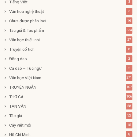
Tiếng Việt
3
Văn hoá nghệ thuật
3
Chưa được phân loại
16
Tác giả & Tác phẩm
334
Văn học thiếu nhi
27
Truyện cổ tích
8
Đồng dao
2
Ca dao – Tục ngữ
2
Văn học Việt Nam
271
TRUYỆN NGẮN
107
THƠ CA
106
TẢN VĂN
58
Tác giả
32
Cây viết mới
15
Hồ Chí Minh
8