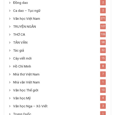
Đồng dao
2
Ca dao – Tục ngữ
2
Văn học Việt Nam
271
TRUYỆN NGẮN
107
THƠ CA
106
TẢN VĂN
58
Tác giả
32
Cây viết mới
15
Hồ Chí Minh
8
Nhà thơ Việt Nam
7
Nhà văn Việt Nam
1
Văn học Thế giới
10
Văn học Mỹ
4
Văn học Nga – Xô Viết
3
Trung Quốc
1