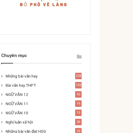
Chuyên mục
Những bài văn hay
228
Bài văn hay THPT
103
NGỮ VĂN 12
42
NGỮ VĂN 11
16
NGỮ VĂN 10
15
Nghị luận xã hội
36
Những bài văn đạt HSG
23