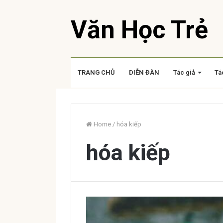
Văn Học Trẻ
TRANG CHỦ
DIỄN ĐÀN
Tác giả
Tá
Home
/
hóa kiếp
hóa kiếp