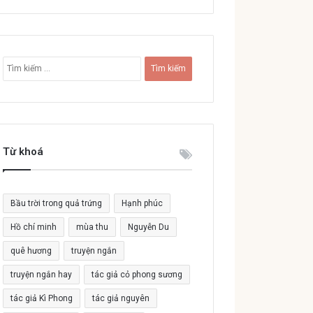
T
ì
m
k
i
ế
Từ khoá
m
c
h
o
Bầu trời trong quả trứng
Hạnh phúc
:
Hồ chí minh
mùa thu
Nguyễn Du
quê hương
truyện ngắn
truyện ngắn hay
tác giả cỏ phong sương
tác giả Kì Phong
tác giả nguyên