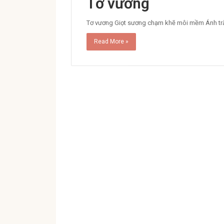
Tơ vương
Tơ vương Giọt sương chạm khẽ môi mềm Ánh tră
Read More »