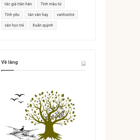
tác giả trần hàn
Tình mẫu tử
Tình yêu
tản văn hay
vanhoctre
văn học trẻ
Xuân quỳnh
Về làng