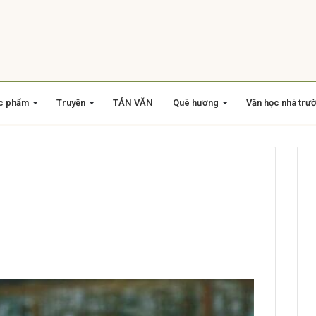
c phẩm
Truyện
TẢN VĂN
Quê hương
Văn học nhà trư