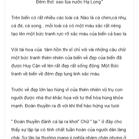
Đêm thở: sao lùa nước Hạ Long.”
Trên biển có rất nhiều các loài cá. Nào là cá chim,cá nhụ,
cá đé, cá song… mỗi loài cá có một màu sắc rất riêng
tạo lên một bức tranh rực rỡ sắc màu của biển cả bao la.
Với tài hoa của tâm hồn thi sĩ chỉ với vài những câu chữ
một bức tranh thiên nhiên của biển vẻ đẹp của biển đã
được Huy Cận vẽ lên rất đẹp rất sống động. Một Bức
tranh về biển về đêm đẹp lung linh sắc màu.
Trước vẻ đẹp lớn lao hùng vĩ của thiên nhiên vũ trụ con
người được nhà thơ khắc họa với tư thế hòa hùng khỏe
mạnh. Đoàn thuyền ra đi với khí thế hào hứng vui tươi
” Đoàn thuyền đánh cá lại ra khơi” Chữ ” lại ” ở đây cho
thấy sự lặp lại có tính chất tuần hoàn của người dân làng
chài. Sự lặp lại thường mang ý nghĩa nhàm chán nhưng ở