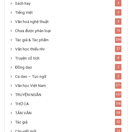
Sách hay
3
Tiếng Việt
3
Văn hoá nghệ thuật
3
Chưa được phân loại
16
Tác giả & Tác phẩm
334
Văn học thiếu nhi
27
Truyện cổ tích
8
Đồng dao
2
Ca dao – Tục ngữ
2
Văn học Việt Nam
271
TRUYỆN NGẮN
107
THƠ CA
106
TẢN VĂN
58
Tác giả
32
Cây viết mới
15