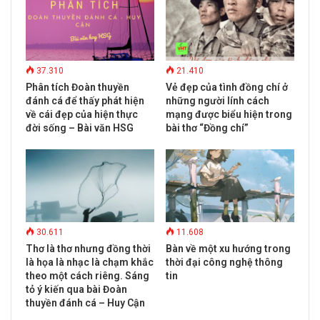
37.310
21.410
Phân tích Đoàn thuyền
Vẻ đẹp của tình đồng chí ở
đánh cá để thấy phát hiện
những người lính cách
về cái đẹp của hiện thực
mạng được biểu hiện trong
đời sống – Bài văn HSG
bài thơ “Đồng chí”
30.611
11.608
Thơ là thơ nhưng đồng thời
Bàn về một xu hướng trong
là họa là nhạc là chạm khắc
thời đại công nghệ thông
theo một cách riêng. Sáng
tin
tỏ ý kiến qua bài Đoàn
thuyền đánh cá – Huy Cận