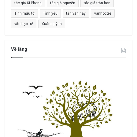
tác giả Kì Phong
tác giả nguyên
tác giả trần hàn
Tình mẫu tử
Tình yêu
tản văn hay
vanhoctre
văn học trẻ
Xuân quỳnh
Về làng