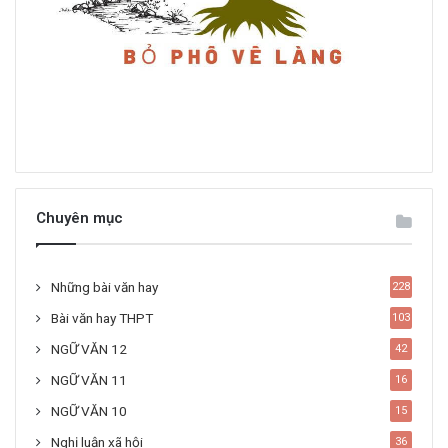
Chuyên mục
Những bài văn hay
228
Bài văn hay THPT
103
NGỮ VĂN 12
42
NGỮ VĂN 11
16
NGỮ VĂN 10
15
Nghị luận xã hội
36