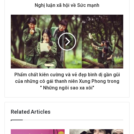
d
Nghị luận xã hội về Sức mạnh
r
e
s
s
Phẩm chất kiên cường và vẻ đẹp bình dị gần gũi
của những cô gái thanh niên Xung Phong trong
" Những ngôi sao xa xôi"
Related Articles