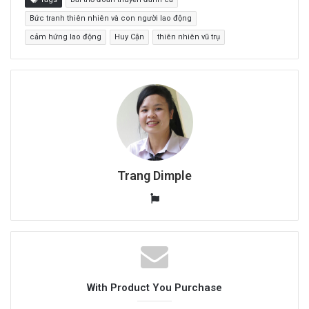
Bức tranh thiên nhiên và con người lao động
cảm hứng lao động
Huy Cận
thiên nhiên vũ trụ
Trang Dimple
W
e
b
s
i
t
With Product You Purchase
e