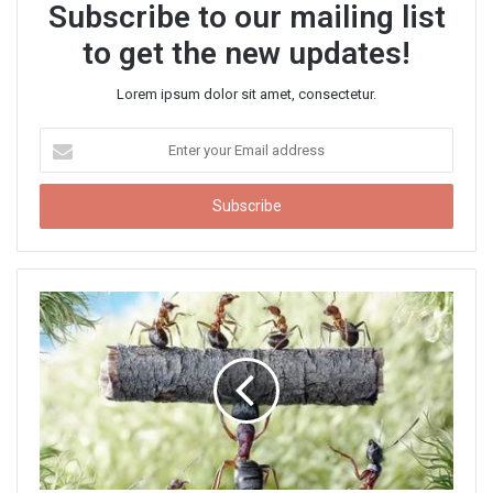
Subscribe to our mailing list
to get the new updates!
Lorem ipsum dolor sit amet, consectetur.
E
n
t
e
r
y
o
u
r
E
m
a
i
l
a
d