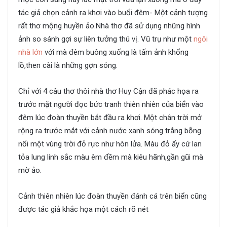
tác giả chọn cảnh ra khơi vào buổi đêm- Một cảnh tượng
rất thơ mộng huyền ảo.Nhà thơ đã sử dụng những hình
ảnh so sánh gợi sự liên tưởng thú vị. Vũ trụ như một
ngôi
nhà lớn
với mà đêm buông xuống là tấm ảnh khổng
lồ,then cài là những gợn sóng.
Chỉ với 4 câu thơ thôi nhà thơ Huy Cận đã phác họa ra
trước mặt người đọc bức tranh thiên nhiên của biển vào
đêm lúc đoàn thuyền bắt đầu ra khơi. Một chân trời mở
rộng ra trước mắt với cảnh nước xanh sóng trắng bỗng
nổi một vùng trời đỏ rực như hòn lửa. Màu đỏ ấy cứ lan
tỏa lung linh sắc màu êm đềm mà kiêu hãnh,gần gũi mà
mờ ảo.
Cảnh thiên nhiên lúc đoàn thuyền đánh cá trên biển cũng
được tác giả khắc họa một cách rõ nét