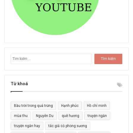
T
ì
m
k
i
Từ khoá
ế
m
c
Bầu trời trong quả trứng
Hạnh phúc
Hồ chí minh
h
o
mùa thu
Nguyễn Du
quê hương
truyện ngắn
:
truyện ngắn hay
tác giả cỏ phong sương