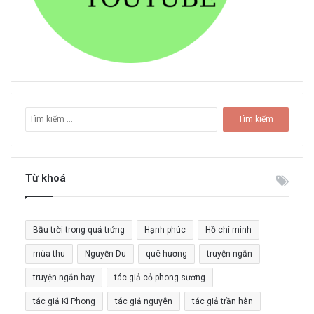
T
ì
m
k
i
Từ khoá
ế
m
c
Bầu trời trong quả trứng
Hạnh phúc
Hồ chí minh
h
o
mùa thu
Nguyễn Du
quê hương
truyện ngắn
:
truyện ngắn hay
tác giả cỏ phong sương
tác giả Kì Phong
tác giả nguyên
tác giả trần hàn