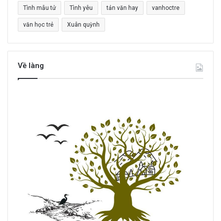
Tình mẫu tử
Tình yêu
tản văn hay
vanhoctre
văn học trẻ
Xuân quỳnh
Về làng