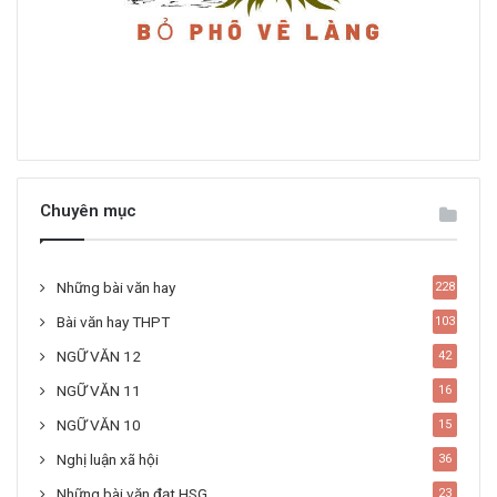
Chuyên mục
Những bài văn hay
228
Bài văn hay THPT
103
NGỮ VĂN 12
42
NGỮ VĂN 11
16
NGỮ VĂN 10
15
Nghị luận xã hội
36
Những bài văn đạt HSG
23