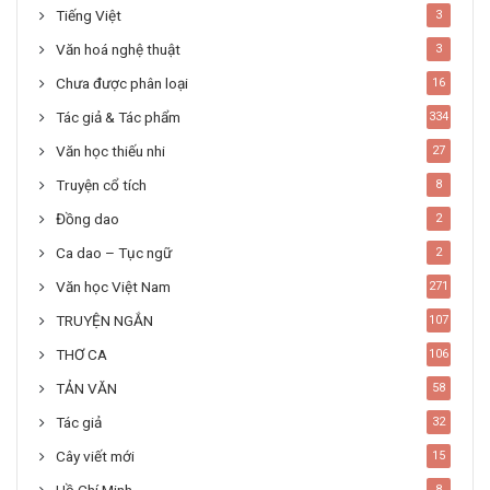
Tiếng Việt
3
Văn hoá nghệ thuật
3
Chưa được phân loại
16
Tác giả & Tác phẩm
334
Văn học thiếu nhi
27
Truyện cổ tích
8
Đồng dao
2
Ca dao – Tục ngữ
2
Văn học Việt Nam
271
TRUYỆN NGẮN
107
THƠ CA
106
TẢN VĂN
58
Tác giả
32
Cây viết mới
15
8