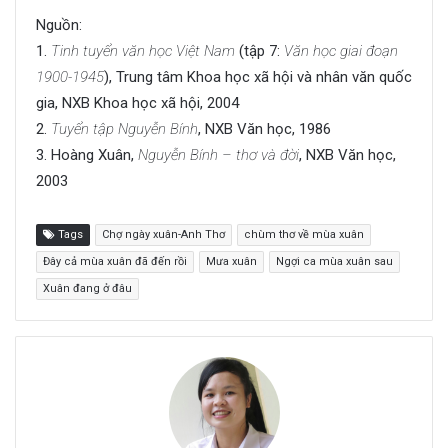
Nguồn:
1.
Tinh tuyển văn học Việt Nam
(tập 7:
Văn học giai đoạn
1900-1945
), Trung tâm Khoa học xã hội và nhân văn quốc
gia, NXB Khoa học xã hội, 2004
2.
Tuyển tập Nguyễn Bính
, NXB Văn học, 1986
3. Hoàng Xuân,
Nguyễn Bính – thơ và đời
, NXB Văn học,
2003
Tags
Chợ ngày xuân-Anh Thơ
chùm thơ về mùa xuân
Đây cả mùa xuân đã đến rồi
Mưa xuân
Ngợi ca mùa xuân sau
Xuân đang ở đâu