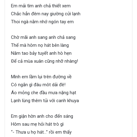
Em mải tìm anh chả thiết xem
Chắc hẳn đêm nay giường cửi lạnh
Thoi ngà nằm nhớ ngón tay em
Chờ mãi anh sang anh chả sang
Thế mà hôm nọ hát bên làng
Năm tao bảy tuyết anh hò hẹn
Ðể cả mùa xuân cũng nhỡ nhàng!
Mình em lầm lụi trên đường về
Có ngắn gì đâu môt dải đê!
Áo mỏng che đầu mưa nặng hạt
Lạnh lùng thêm tủi với canh khuya
Em giận hờn anh cho đến sáng
Hôm sau mẹ hỏi hát trò gì
“- Thưa u họ hát…” rồi em thấy