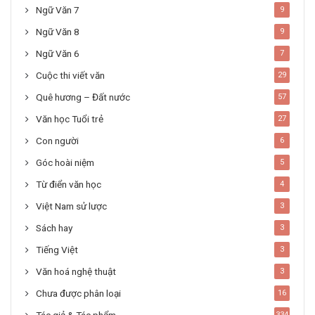
Ngữ Văn 7
9
Ngữ Văn 8
9
Ngữ Văn 6
7
Cuộc thi viết văn
29
Quê hương – Đất nước
57
Văn học Tuổi trẻ
27
Con người
6
Góc hoài niệm
5
Từ điển văn học
4
Việt Nam sử lược
3
Sách hay
3
Tiếng Việt
3
Văn hoá nghệ thuật
3
Chưa được phân loại
16
334