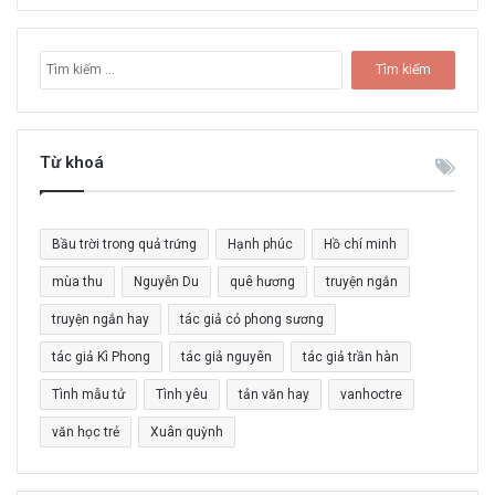
T
ì
m
k
i
Từ khoá
ế
m
c
Bầu trời trong quả trứng
Hạnh phúc
Hồ chí minh
h
o
mùa thu
Nguyễn Du
quê hương
truyện ngắn
:
truyện ngắn hay
tác giả cỏ phong sương
tác giả Kì Phong
tác giả nguyên
tác giả trần hàn
Tình mẫu tử
Tình yêu
tản văn hay
vanhoctre
văn học trẻ
Xuân quỳnh