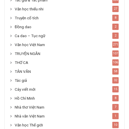
Tác giả & Tác phẩm
Văn học thiếu nhi
27
Truyện cổ tích
8
Đồng dao
2
Ca dao – Tục ngữ
2
Văn học Việt Nam
271
TRUYỆN NGẮN
107
THƠ CA
106
TẢN VĂN
58
Tác giả
32
Cây viết mới
15
Hồ Chí Minh
8
Nhà thơ Việt Nam
7
Nhà văn Việt Nam
1
Văn học Thế giới
10