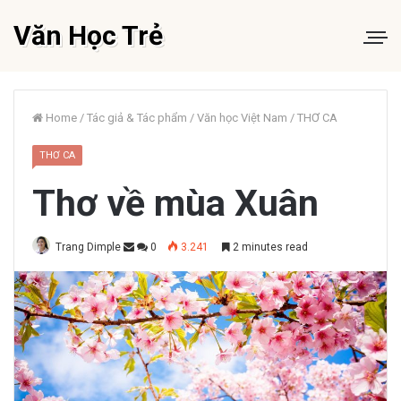
Văn Học Trẻ
Home
/
Tác giả & Tác phẩm
/
Văn học Việt Nam
/
THƠ CA
THƠ CA
Thơ về mùa Xuân
Trang Dimple
0
3.241
2 minutes read