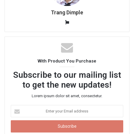
Trang Dimple
W
e
b
s
i
t
With Product You Purchase
e
Subscribe to our mailing list
to get the new updates!
Lorem ipsum dolor sit amet, consectetur.
E
n
t
e
r