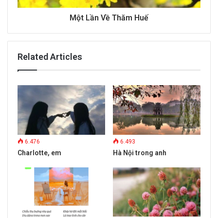
Một Lần Về Thăm Huế
Related Articles
6.476
6.493
Charlotte, em
Hà Nội trong anh