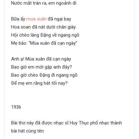
Nước mắt tràn ra, em ngoảnh đi
Bữa ấy
mưa xuân
đã ngại bay
Hoa xoan đã nát dưới chân giày
Hội chèo làng Ðặng về ngang ngõ
Mẹ bảo: “Mùa xuân đã cạn ngày”
Anh ạ! Mùa xuân đã cạn ngày
Bao giờ em mới gặp anh đây?
Bao giờ chèo Ðặng đi ngang ngõ
Ðể mẹ em rằng hát tối nay?
1936
Bài thơ này đã được nhạc sĩ Huy Thục phổ nhạc thành
bài hát cùng tên.