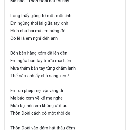
Mẹ bảo: “Thôn Ðoài hát tối nay”
Lòng thấy giăng tơ một mối tình
Em ngừng thoi lại giữa tay xinh
Hình như hai má em bừng đỏ
Có lẽ là em nghĩ đến anh
Bốn bên hàng xóm đã lên đèn
Em ngửa bàn tay trước mái hiên
Mưa thấm bàn tay từng chấm lạnh
Thế nào anh ấy chả sang xem!
Em xin phép mẹ, vội vàng đi
Mẹ bảo xem về kể mẹ nghe
Mưa bụi nên em không ướt áo
Thôn Ðoài cách có một thôi đê
Thôn Ðoài vào đám hát thâu đêm