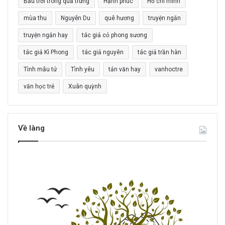
Bầu trời trong quả trứng
Hạnh phúc
Hồ chí minh
h
o
mùa thu
Nguyễn Du
quê hương
truyện ngắn
:
truyện ngắn hay
tác giả cỏ phong sương
tác giả Kì Phong
tác giả nguyên
tác giả trần hàn
Tình mẫu tử
Tình yêu
tản văn hay
vanhoctre
văn học trẻ
Xuân quỳnh
Về làng