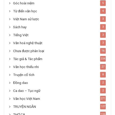
Góc hoài niệm
5
Từ điển văn học
4
Việt Nam sử lược
3
Sách hay
3
Tiếng Việt
3
Văn hoá nghệ thuật
3
Chưa được phân loại
16
Tác giả & Tác phẩm
334
Văn học thiếu nhi
27
Truyện cổ tích
8
Đồng dao
2
Ca dao – Tục ngữ
2
Văn học Việt Nam
271
TRUYỆN NGẮN
107
THƠ CA
106