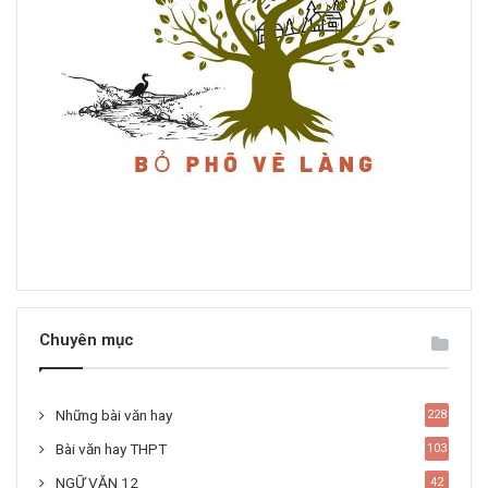
Chuyên mục
Những bài văn hay
228
Bài văn hay THPT
103
NGỮ VĂN 12
42