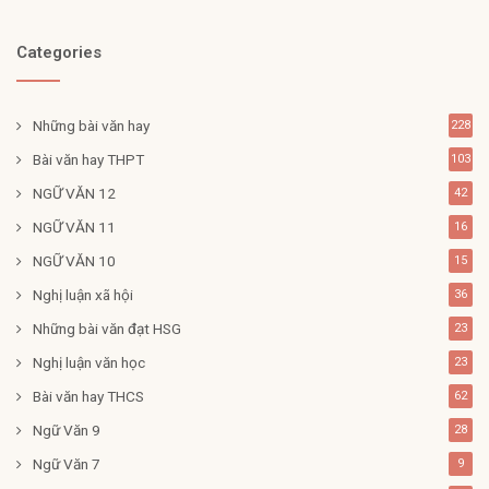
Categories
Những bài văn hay
228
Bài văn hay THPT
103
NGỮ VĂN 12
42
NGỮ VĂN 11
16
NGỮ VĂN 10
15
Nghị luận xã hội
36
Những bài văn đạt HSG
23
Nghị luận văn học
23
Bài văn hay THCS
62
Ngữ Văn 9
28
Ngữ Văn 7
9