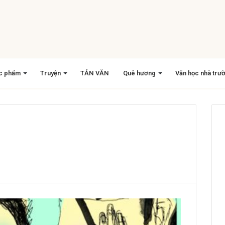
c phẩm
Truyện
TẢN VĂN
Quê hương
Văn học nhà trư