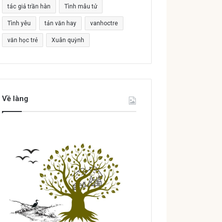
tác giả trần hàn
Tình mẫu tử
Tình yêu
tản văn hay
vanhoctre
văn học trẻ
Xuân quỳnh
Về làng