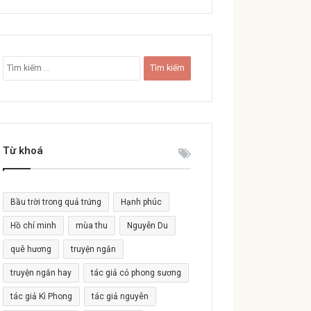
T
ì
m
k
i
ế
Từ khoá
m
c
h
o
Bầu trời trong quả trứng
Hạnh phúc
:
Hồ chí minh
mùa thu
Nguyễn Du
quê hương
truyện ngắn
truyện ngắn hay
tác giả cỏ phong sương
tác giả Kì Phong
tác giả nguyên