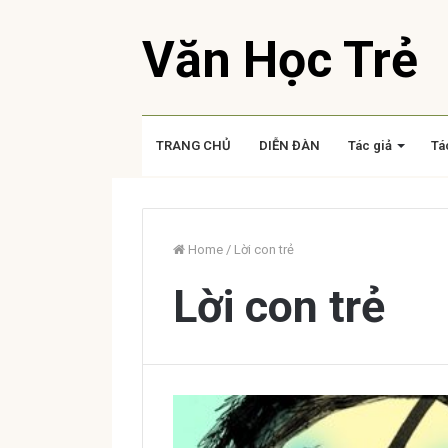
Văn Học Trẻ
TRANG CHỦ
DIỄN ĐÀN
Tác giả
Tá
Home
/
Lời con trẻ
Lời con trẻ