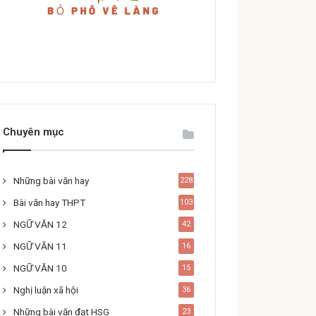
Chuyên mục
Những bài văn hay
228
Bài văn hay THPT
103
NGỮ VĂN 12
42
NGỮ VĂN 11
16
NGỮ VĂN 10
15
Nghị luận xã hội
36
Những bài văn đạt HSG
23