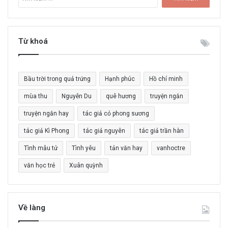
ì
m
k
i
Từ khoá
ế
m
c
Bầu trời trong quả trứng
Hạnh phúc
Hồ chí minh
h
o
mùa thu
Nguyễn Du
quê hương
truyện ngắn
:
truyện ngắn hay
tác giả cỏ phong sương
tác giả Kì Phong
tác giả nguyên
tác giả trần hàn
Tình mẫu tử
Tình yêu
tản văn hay
vanhoctre
văn học trẻ
Xuân quỳnh
Về làng