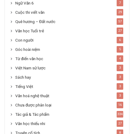
Ngữ Văn 6
7
Cuộc thi viết văn
29
Quê hương – Đất nước
57
Văn học Tuổi trẻ
27
Con người
6
Góc hoài niệm
5
Từ điển văn học
4
Việt Nam sử lược
3
Sách hay
3
Tiếng Việt
3
Văn hoá nghệ thuật
3
Chưa được phân loại
16
Tác giả & Tác phẩm
334
Văn học thiếu nhi
27
Truyện cổ tích
8