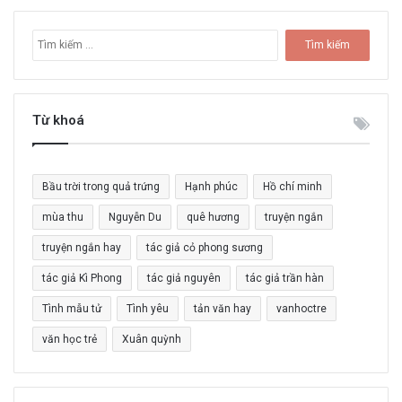
T
ì
m
k
i
Từ khoá
ế
m
c
Bầu trời trong quả trứng
Hạnh phúc
Hồ chí minh
h
o
mùa thu
Nguyễn Du
quê hương
truyện ngắn
:
truyện ngắn hay
tác giả cỏ phong sương
tác giả Kì Phong
tác giả nguyên
tác giả trần hàn
Tình mẫu tử
Tình yêu
tản văn hay
vanhoctre
văn học trẻ
Xuân quỳnh