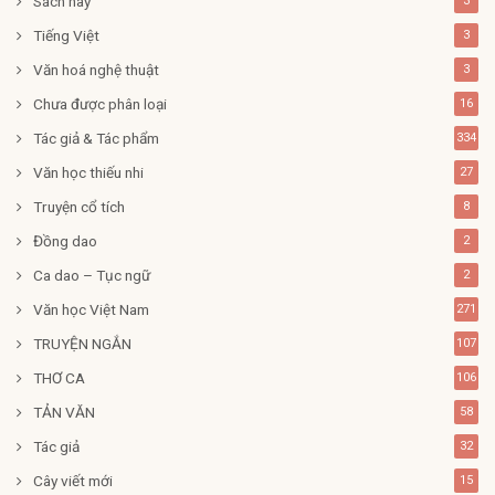
Sách hay
3
Tiếng Việt
3
Văn hoá nghệ thuật
3
Chưa được phân loại
16
Tác giả & Tác phẩm
334
Văn học thiếu nhi
27
Truyện cổ tích
8
Đồng dao
2
Ca dao – Tục ngữ
2
Văn học Việt Nam
271
TRUYỆN NGẮN
107
THƠ CA
106
TẢN VĂN
58
Tác giả
32
Cây viết mới
15