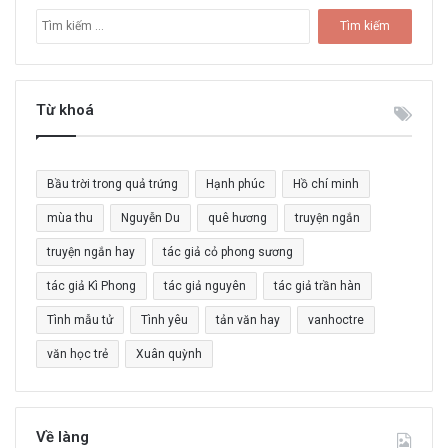
T
ì
m
k
i
Từ khoá
ế
m
c
Bầu trời trong quả trứng
Hạnh phúc
Hồ chí minh
h
o
mùa thu
Nguyễn Du
quê hương
truyện ngắn
:
truyện ngắn hay
tác giả cỏ phong sương
tác giả Kì Phong
tác giả nguyên
tác giả trần hàn
Tình mẫu tử
Tình yêu
tản văn hay
vanhoctre
văn học trẻ
Xuân quỳnh
Về làng