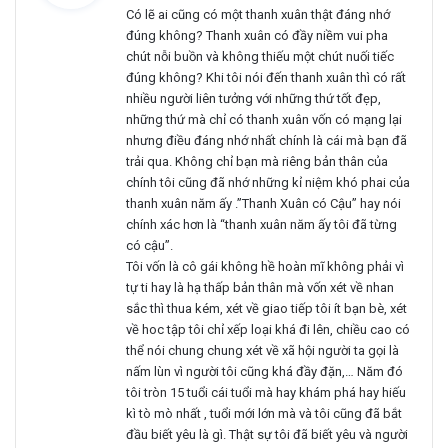
Có lẽ ai cũng có một thanh xuân thật đáng nhớ
t
đúng không? Thanh xuân có đầy niềm vui pha
:
chút nỗi buồn và không thiếu một chút nuối tiếc
đúng không? Khi tôi nói đến thanh xuân thì có rất
nhiều người liên tưởng với những thứ tốt đẹp,
những thứ mà chỉ có thanh xuân vốn có mạng lại
nhưng điều đáng nhớ nhất chính là cái mà bạn đã
trải qua. Không chỉ bạn mà riêng bản thân của
chính tôi cũng đã nhớ những kỉ niệm khó phai của
thanh xuân năm ấy .”Thanh Xuân có Cậu” hay nói
chính xác hơn là “thanh xuân năm ấy tôi đã từng
có cậu”.
Tôi vốn là cô gái không hề hoàn mĩ không phải vì
tự ti hay là hạ thấp bản thân mà vốn xét về nhan
sắc thì thua kém, xét về giao tiếp tôi ít bạn bè, xét
về hoc tập tôi chỉ xếp loại khá đi lên, chiều cao có
thể nói chung chung xét về xã hội người ta gọi là
nấm lùn vì người tôi cũng khá đầy đặn,… Năm đó
tôi tròn 15 tuổi cái tuổi mà hay khám phá hay hiếu
kì tò mò nhất , tuổi mới lớn mà và tôi cũng đã bắt
đầu biết yêu là gì. Thật sự tôi đã biết yêu và người