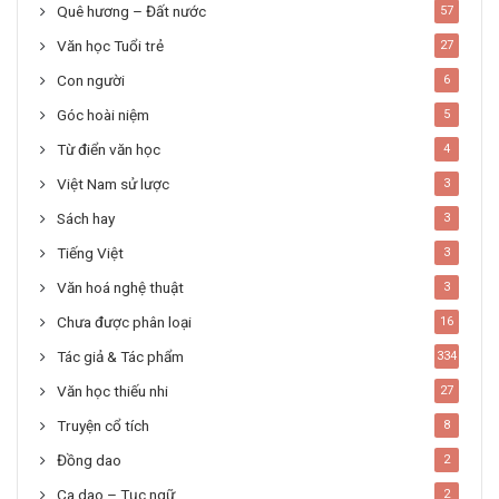
Quê hương – Đất nước
57
Văn học Tuổi trẻ
27
Con người
6
Góc hoài niệm
5
Từ điển văn học
4
Việt Nam sử lược
3
Sách hay
3
Tiếng Việt
3
Văn hoá nghệ thuật
3
Chưa được phân loại
16
Tác giả & Tác phẩm
334
Văn học thiếu nhi
27
Truyện cổ tích
8
Đồng dao
2
Ca dao – Tục ngữ
2