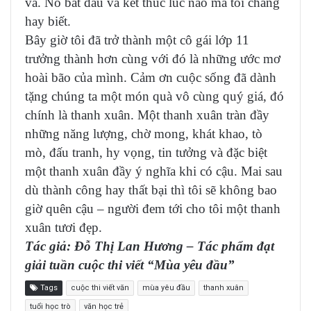
vã. Nó bắt đầu và kết thúc lúc nào mà tôi chẳng
hay biết.
Bây giờ tôi đã trở thành một cô gái lớp 11
trưởng thành hơn cùng với đó là những ước mơ
hoài bão của mình. Cảm ơn cuộc sống đã dành
tặng chúng ta một món quà vô cùng quý giá, đó
chính là thanh xuân. Một thanh xuân tràn đầy
những năng lượng, chờ mong, khát khao, tò
mò, đấu tranh, hy vọng, tin tưởng và đặc biệt
một thanh xuân đầy ý nghĩa khi có cậu. Mai sau
dù thành công hay thất bại thì tôi sẽ không bao
giờ quên cậu – người đem tới cho tôi một thanh
xuân tươi đẹp.
Tác giả: Đỗ Thị Lan Hương – Tác phẩm đạt
giải tuần cuộc thi viết “Mùa yêu đầu”
Tags
cuộc thi viết văn
mùa yêu đầu
thanh xuân
tuổi học trò
văn học trẻ