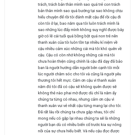
trách, trách bản thân mình sao quá trẻ con trách
bản thân mình sao quá bướng tại sao không chịu
hiểu chuyện để rồi tôi đánh mất cậu để rồi cậu đi
còn tôi ở lại, bao năm qua tôi luôn trách mình là
sao những lúc đấy mình không suy nghĩ được bây
giờ có lẽ cái tuổi quá bồng bột quá non trẻ nên
thanh xuân của tôi luôn tồn tại nhiều kỉ niệm về
cậu nhiều cảm xúc những cái mà tôi khó quên về
cậu. Cậu có còn nhớ không những cái mà tôi
chưa hoàn thiện cũng chính là cậu đã dạy đã bảo
ban là người hướng dẫn người bên cạnh tôi mỗi
lúc người chăm sóc cho tôi và cũng là người yêu
thương tôi hết mực. Cảm ơn cậu vì thanh xuân
năm đó tôi đã có cậu sẽ không quên được sẽ
không thẻ nào phai mờ được dù chỉ là năm ấy
chúng ta từng có nhau, nhưng cảm ơn cậu vì
thanh xuân vui vẻ nhất cậu từng mang lại cho tôi.
Đã rất lâu rồi chúng ta chưa gặp nhau, tôi chỉ
mong nếu có gặp lại nhau chúng ta sẽ là những
người bạn dù có nhiều biến cố trước kia sự nông
nỗi của sự chưa hiểu biết. Và nếu cậu đọc được