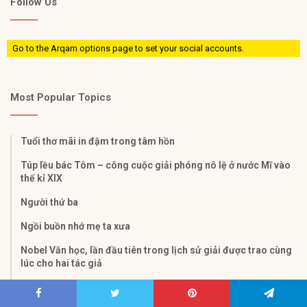
Follow Us
Go to the Arqam options page to set your social accounts.
Most Popular Topics
Tuổi thơ mãi in đậm trong tâm hồn
Túp lều bác Tôm – công cuộc giải phóng nô lệ ở nước Mĩ vào
thế kỉ XIX
Người thứ ba
Ngồi buồn nhớ mẹ ta xưa
Nobel Văn học, lần đầu tiên trong lịch sử giải được trao cùng
lúc cho hai tác giả
Truyện cổ Grimm Cừu non và cá con