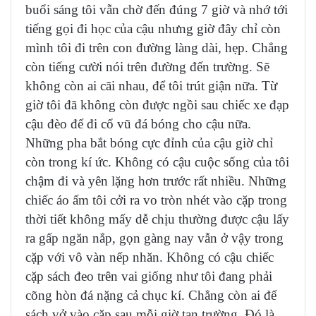
buổi sáng tôi vẫn chờ đến đúng 7 giờ và nhớ tới
tiếng gọi đi học của cậu nhưng giờ đây chỉ còn
mình tôi đi trên con đường làng dài, hẹp. Chẳng
còn tiếng cười nói trên đường đến trường. Sẽ
không còn ai cãi nhau, để tôi trút giận nữa. Từ
giờ tôi đã không còn được ngồi sau chiếc xe đạp
cậu đèo để đi cổ vũ đá bóng cho cậu nữa.
Những pha bắt bóng cực đỉnh của cậu giờ chỉ
còn trong kí ức. Không có cậu cuộc sống của tôi
chậm đi và yên lặng hơn trước rất nhiều. Những
chiếc áo ấm tôi cởi ra vo tròn nhét vào cặp trong
thời tiết không mấy dễ chịu thường được cậu lấy
ra gấp ngăn nắp, gọn gàng nay vẫn ở vậy trong
cặp với vô vàn nếp nhăn. Không có cậu chiếc
cặp sách đeo trên vai giống như tôi đang phải
cõng hòn đá nặng cả chục kí. Chẳng còn ai để
sách vở vào cặp sau mỗi giờ tan trường. Đó là