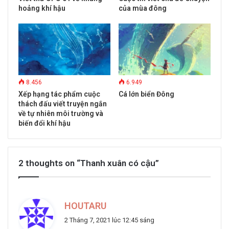
hoảng khí hậu
của mùa đông
8.456
6.949
Xếp hạng tác phẩm cuộc
Cá lớn biển Đông
thách đấu viết truyện ngắn
về tự nhiên môi trường và
biến đổi khí hậu
2 thoughts on “Thanh xuân có cậu”
v
HOUTARU
i
2 Tháng 7, 2021 lúc 12:45 sáng
ế