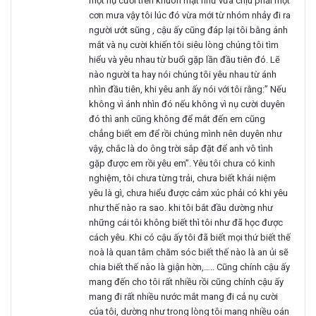
một nụ cười trên khuôn mặt như vừa chịu phải một
cơn mưa vậy tôi lúc đó vừa mới từ nhóm nhảy đi ra
người ướt sũng , cậu ấy cũng đáp lại tôi bằng ánh
mắt và nụ cười khiến tôi siêu lòng chúng tôi tìm
hiểu và yêu nhau từ buổi gặp lần đầu tiên đó. Lẽ
nào người ta hay nói chúng tôi yêu nhau từ ánh
nhìn đầu tiên, khi yêu anh ấy nói với tôi rằng:” Nếu
không vì ánh nhìn đó nếu không vì nụ cười duyên
đó thì anh cũng không để mắt đến em cũng
chẳng biết em để rồi chúng mình nên duyên như
vậy, chắc là do ông trời sắp đặt để anh vô tình
gặp được em rồi yêu em”. Yêu tôi chưa có kinh
nghiệm, tôi chưa từng trải, chưa biết khái niệm
yêu là gì, chưa hiểu được cảm xúc phải có khi yêu
như thế nào ra sao. khi tôi bắt đầu dường như
những cái tôi không biết thì tôi như đã học được
cách yêu. Khi có cậu ấy tôi đã biết mọi thứ biết thế
noà là quan tâm chăm sóc biết thế nào là an ủi sẽ
chia biết thế nào là giận hờn,….. Cũng chính cậu ấy
mang đến cho tôi rất nhiều rồi cũng chính cậu ấy
mang đi rất nhiều nước mắt mang đi cả nụ cười
của tôi, dường như trong lòng tôi mang nhiều oán