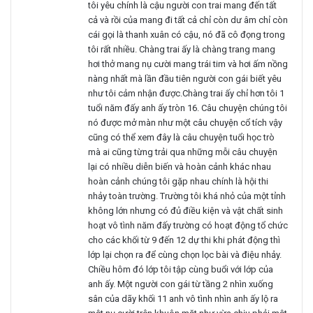
tôi yêu chính là cậu người con trai mang đến tất
cả và rồi của mang đi tất cả chỉ còn dư âm chỉ còn
cái gọi là thanh xuân có cậu, nó đã cô đọng trong
tôi rất nhiều. Chàng trai ấy là chàng trang mang
hơi thở mang nụ cười mang trái tim và hơi ấm nồng
nàng nhất mà lần đầu tiên người con gái biết yêu
như tôi cảm nhận được.Chàng trai ấy chỉ hơn tôi 1
tuổi năm đấy anh ấy tròn 16. Câu chuyện chúng tôi
nó được mở màn như một câu chuyện cổ tích vậy
cũng có thể xem đây là câu chuyện tuổi học trò
mà ai cũng từng trải qua những mỗi câu chuyện
lại có nhiều diễn biến và hoàn cảnh khác nhau
hoàn cảnh chúng tôi gặp nhau chính là hội thi
nhảy toàn trường. Trường tôi khá nhỏ của một tỉnh
không lớn nhưng có đủ điều kiện và vật chất sinh
hoạt vô tình năm đấy trường có hoạt động tổ chức
cho các khối từ 9 đến 12 dự thi khi phát động thì
lớp lại chọn ra để cùng chọn lọc bài và điệu nhảy.
Chiều hôm đó lớp tôi tập cùng buổi với lớp của
anh ấy. Một người con gái từ tầng 2 nhìn xuống
sân của dãy khối 11 anh vô tình nhìn anh ấy lộ ra