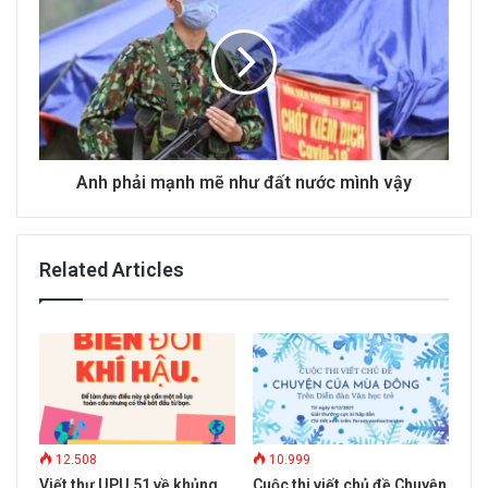
s
Anh phải mạnh mẽ như đất nước mình vậy
Related Articles
12.508
10.999
Viết thư UPU 51 về khủng
Cuộc thi viết chủ đề Chuyện