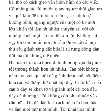
bài thơ có cách gieo vần hóm hỉnh do cậu viết.
Có những lúc tôi muốn quay ngược thời gian trở
về quá khứ để nói lời xin lỗi cậu. Chính sự
bướng bỉnh, ngang ngược của một cô bé mới
lớn khiến tôi làm rất nhiều chuyện sai với cậu
nhưng chưa một lần nói lời xin lỗi. Không chỉ
vậy tôi còn muốn nói lời cảm ơn vì tất cả mọi
thứ cậu giành tặng đặc biệt là sự rung động đầu
đời mà tôi không thể quên.
Hai năm trôi qua thiếu đi hình bóng cậu đã giúp
tôi trưởng thành hơn rất nhiều. Cậu biết không
năm học vừa qua tôi đã giành được một số điểm
khá cao và đứng thứ nhất lớp đấy. Chắc hẳn nếu
cậu ở đây sẽ khen tớ và giành một cái xoa đầu
đầy dễ thương? Tôi không còn phụ thuộc vào
cậu nữa. Tôi đã dần biết cách tự an ủi bản thân
và làm mọi thứ một mình. Tôi phải hoà mình