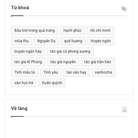
i
Từ khoá
ế
m
c
Bầu trời trong quả trứng
Hạnh phúc
Hồ chí minh
h
o
mùa thu
Nguyễn Du
quê hương
truyện ngắn
:
truyện ngắn hay
tác giả cỏ phong sương
tác giả Kì Phong
tác giả nguyên
tác giả trần hàn
Tình mẫu tử
Tình yêu
tản văn hay
vanhoctre
văn học trẻ
Xuân quỳnh
Về làng