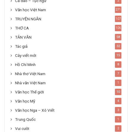
Ca dao – Tục ngữ
2
Văn học Việt Nam
271
TRUYỆN NGẮN
107
THƠ CA
106
TẢN VĂN
58
Tác giả
32
Cây viết mới
15
Hồ Chí Minh
8
Nhà thơ Việt Nam
7
Nhà văn Việt Nam
1
Văn học Thế giới
10
Văn học Mỹ
4
Văn học Nga – Xô Viết
3
Trung Quốc
1
Vui cười
2