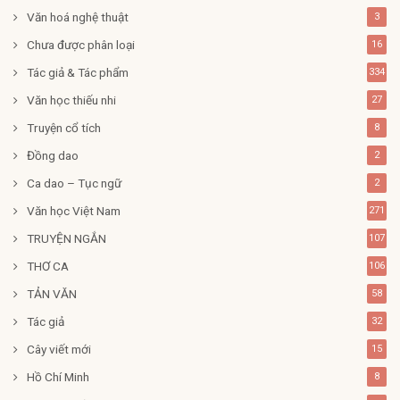
Văn hoá nghệ thuật
3
Chưa được phân loại
16
Tác giả & Tác phẩm
334
Văn học thiếu nhi
27
Truyện cổ tích
8
Đồng dao
2
Ca dao – Tục ngữ
2
Văn học Việt Nam
271
TRUYỆN NGẮN
107
THƠ CA
106
TẢN VĂN
58
Tác giả
32
Cây viết mới
15
Hồ Chí Minh
8