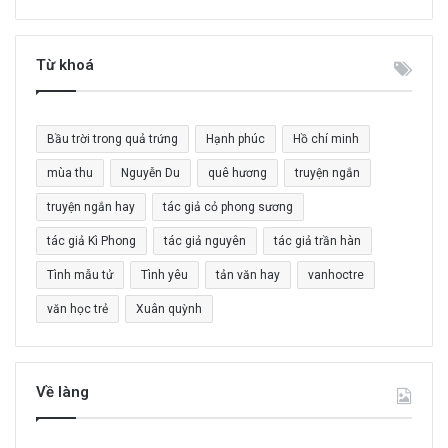
m
k
i
Từ khoá
ế
m
c
Bầu trời trong quả trứng
Hạnh phúc
Hồ chí minh
h
o
mùa thu
Nguyễn Du
quê hương
truyện ngắn
:
truyện ngắn hay
tác giả cỏ phong sương
tác giả Kì Phong
tác giả nguyên
tác giả trần hàn
Tình mẫu tử
Tình yêu
tản văn hay
vanhoctre
văn học trẻ
Xuân quỳnh
Về làng