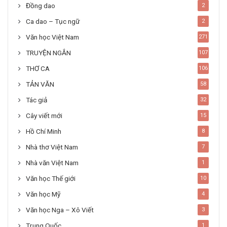
Đồng dao
2
Ca dao – Tục ngữ
2
Văn học Việt Nam
271
TRUYỆN NGẮN
107
THƠ CA
106
TẢN VĂN
58
Tác giả
32
Cây viết mới
15
Hồ Chí Minh
8
Nhà thơ Việt Nam
7
Nhà văn Việt Nam
1
Văn học Thế giới
10
Văn học Mỹ
4
Văn học Nga – Xô Viết
3
Trung Quốc
1