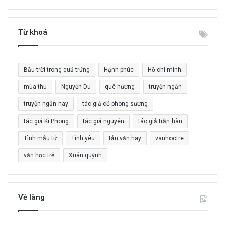
m
k
i
Từ khoá
ế
m
c
Bầu trời trong quả trứng
Hạnh phúc
Hồ chí minh
h
o
mùa thu
Nguyễn Du
quê hương
truyện ngắn
:
truyện ngắn hay
tác giả cỏ phong sương
tác giả Kì Phong
tác giả nguyên
tác giả trần hàn
Tình mẫu tử
Tình yêu
tản văn hay
vanhoctre
văn học trẻ
Xuân quỳnh
Về làng