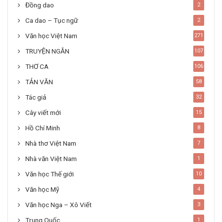
Đồng dao
2
Ca dao – Tục ngữ
2
Văn học Việt Nam
271
TRUYỆN NGẮN
107
THƠ CA
106
TẢN VĂN
58
Tác giả
32
Cây viết mới
15
Hồ Chí Minh
8
Nhà thơ Việt Nam
7
Nhà văn Việt Nam
1
Văn học Thế giới
10
Văn học Mỹ
4
Văn học Nga – Xô Viết
3
Trung Quốc
1