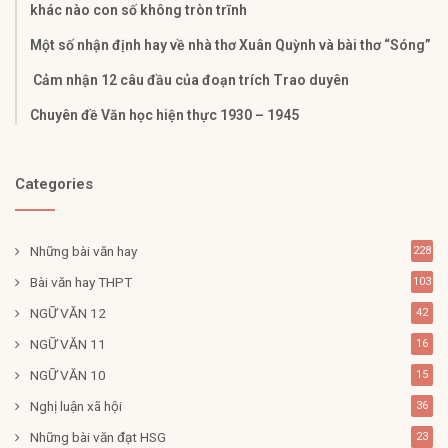
khác nào con số không tròn trĩnh
Một số nhận định hay về nhà thơ Xuân Quỳnh và bài thơ “Sóng”
Cảm nhận 12 câu đầu của đoạn trích Trao duyên
Chuyên đề Văn học hiện thực 1930 – 1945
Categories
Những bài văn hay
228
Bài văn hay THPT
103
NGỮ VĂN 12
42
NGỮ VĂN 11
16
NGỮ VĂN 10
15
Nghị luận xã hội
36
Những bài văn đạt HSG
23