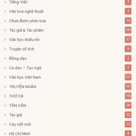
Tiếng Việt
3
Văn hoá nghệ thuật
3
Chưa được phân loại
16
Tác giả & Tác phẩm
334
Văn học thiếu nhi
27
Truyện cổ tích
8
Đồng dao
2
Ca dao – Tục ngữ
2
Văn học Việt Nam
271
TRUYỆN NGẮN
107
THƠ CA
106
TẢN VĂN
58
Tác giả
32
Cây viết mới
15
Hồ Chí Minh
8