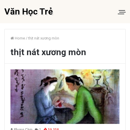
Văn Học Trẻ
Home
/
thịt nát xương mòn
thịt nát xương mòn
Phong Cầm
1
59.358