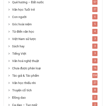
Quê hương – Đất nước
57
Văn học Tuổi trẻ
27
Con người
6
Góc hoài niệm
5
Từ điển văn học
4
Việt Nam sử lược
3
Sách hay
3
Tiếng Việt
3
Văn hoá nghệ thuật
3
Chưa được phân loại
16
Tác giả & Tác phẩm
334
Văn học thiếu nhi
27
Truyện cổ tích
8
Đồng dao
2
Ca dao – Tục ngữ
2