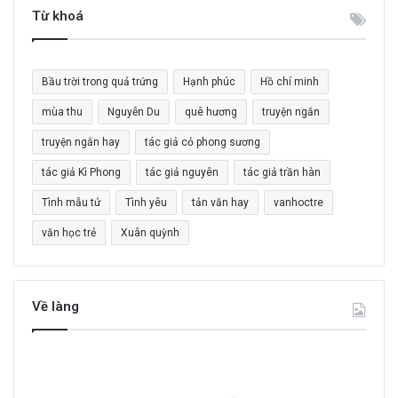
i
Từ khoá
ế
m
c
Bầu trời trong quả trứng
Hạnh phúc
Hồ chí minh
h
o
mùa thu
Nguyễn Du
quê hương
truyện ngắn
:
truyện ngắn hay
tác giả cỏ phong sương
tác giả Kì Phong
tác giả nguyên
tác giả trần hàn
Tình mẫu tử
Tình yêu
tản văn hay
vanhoctre
văn học trẻ
Xuân quỳnh
Về làng