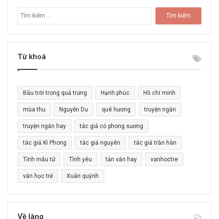
T
ì
m
k
i
Từ khoá
ế
m
c
Bầu trời trong quả trứng
Hạnh phúc
Hồ chí minh
h
o
mùa thu
Nguyễn Du
quê hương
truyện ngắn
:
truyện ngắn hay
tác giả cỏ phong sương
tác giả Kì Phong
tác giả nguyên
tác giả trần hàn
Tình mẫu tử
Tình yêu
tản văn hay
vanhoctre
văn học trẻ
Xuân quỳnh
Về làng