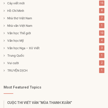
Cây viết mới
15
Hồ Chí Minh
8
Nhà thơ Việt Nam
7
Nhà văn Việt Nam
1
Văn học Thế giới
10
Văn học Mỹ
4
Văn học Nga – Xô Viết
3
Trung Quốc
1
Vui cười
2
TRUYỆN DỊCH
1
Most Featured Topics
CUỘC THI VIẾT VĂN “MÙA THANH XUÂN”