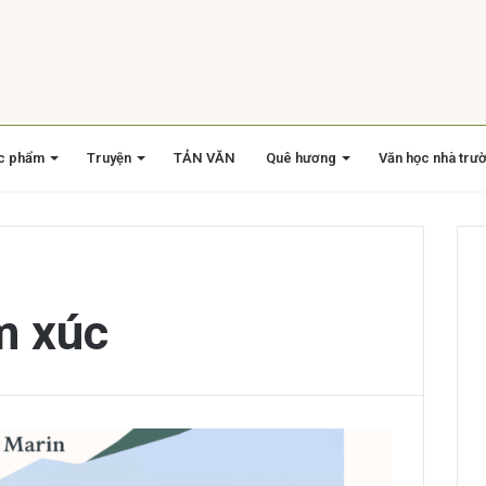
c phẩm
Truyện
TẢN VĂN
Quê hương
Văn học nhà trư
m xúc