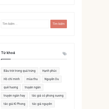
T
ì
m
k
i
ế
Từ khoá
m
c
h
o
Bầu trời trong quả trứng
Hạnh phúc
:
Hồ chí minh
mùa thu
Nguyễn Du
quê hương
truyện ngắn
truyện ngắn hay
tác giả cỏ phong sương
tác giả Kì Phong
tác giả nguyên