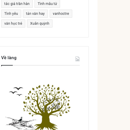
tác giả trần hàn
Tình mẫu tử
Tình yêu
tản văn hay
vanhoctre
văn học trẻ
Xuân quỳnh
Về làng