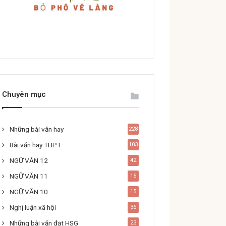
Chuyên mục
Những bài văn hay
228
Bài văn hay THPT
103
NGỮ VĂN 12
42
NGỮ VĂN 11
16
NGỮ VĂN 10
15
Nghị luận xã hội
36
Những bài văn đạt HSG
23