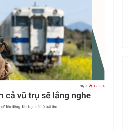
0
19.634
im cả vũ trụ sẽ lắng nghe
sẽ lên tiếng. Khi bạn nói từ trái tim…