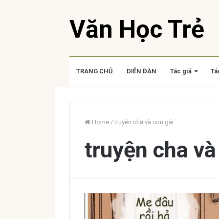
Văn Học Trẻ
TRANG CHỦ
DIỄN ĐÀN
Tác giả
Tá
Home
/
truyện cha và con gái
truyện cha và