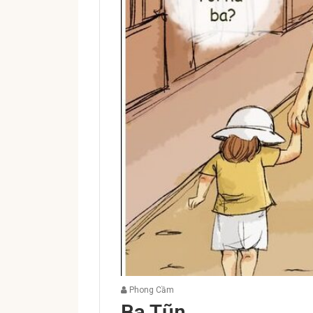
Phong Cầm
Ba Tũn