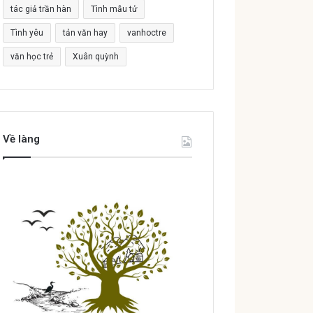
tác giả trần hàn
Tình mẫu tử
Tình yêu
tản văn hay
vanhoctre
văn học trẻ
Xuân quỳnh
Về làng