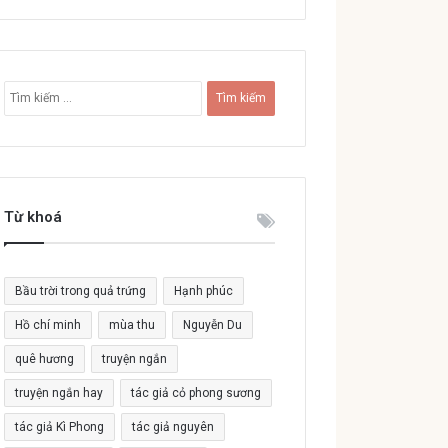
T
ì
m
k
i
ế
Từ khoá
m
c
h
o
Bầu trời trong quả trứng
Hạnh phúc
:
Hồ chí minh
mùa thu
Nguyễn Du
quê hương
truyện ngắn
truyện ngắn hay
tác giả cỏ phong sương
tác giả Kì Phong
tác giả nguyên