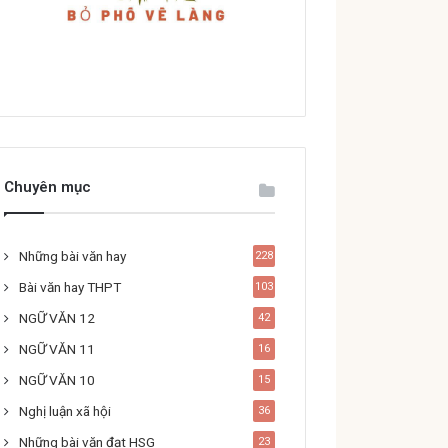
Chuyên mục
Những bài văn hay
228
Bài văn hay THPT
103
NGỮ VĂN 12
42
NGỮ VĂN 11
16
NGỮ VĂN 10
15
Nghị luận xã hội
36
Những bài văn đạt HSG
23