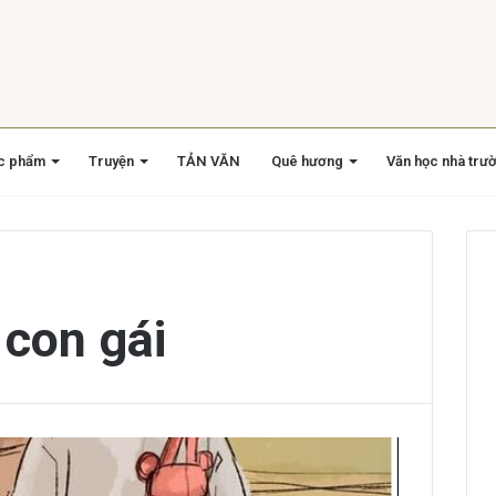
c phẩm
Truyện
TẢN VĂN
Quê hương
Văn học nhà trư
 con gái