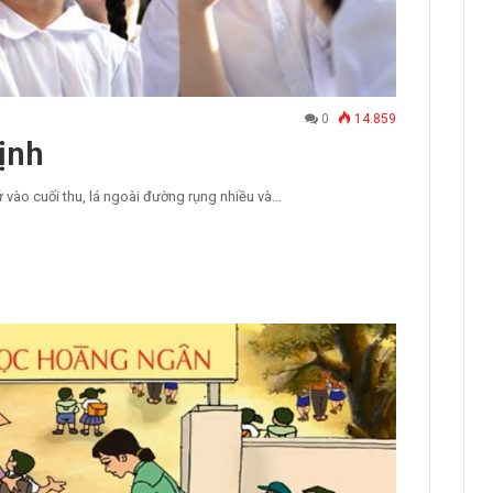
0
14.859
ịnh
vào cuối thu, lá ngoài đường rụng nhiều và…