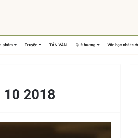
c phẩm
Truyện
TẢN VĂN
Quê hương
Văn học nhà trư
 10 2018