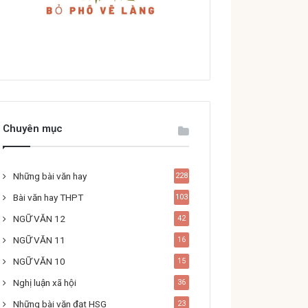
Chuyên mục
Những bài văn hay
228
Bài văn hay THPT
103
NGỮ VĂN 12
42
NGỮ VĂN 11
16
NGỮ VĂN 10
15
Nghị luận xã hội
36
Những bài văn đạt HSG
23