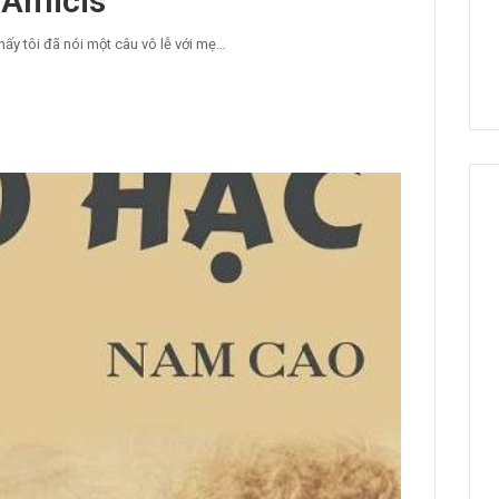
 Amicis
thấy tôi đã nói một câu vô lễ với mẹ…