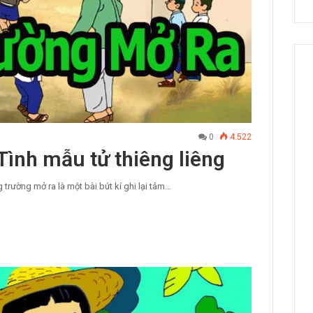
0
4.522
Tình mẫu tử thiêng liêng
trường mở ra là một bài bút kí ghi lại tâm…