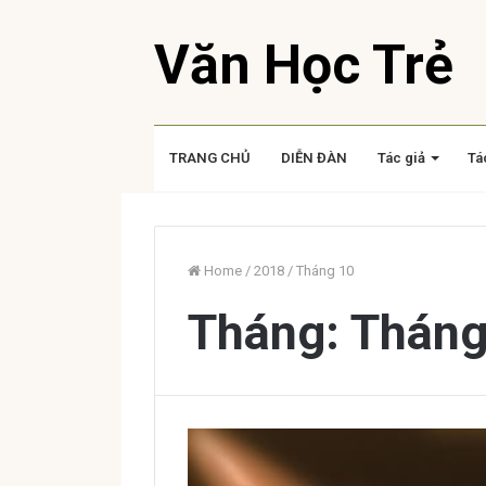
Văn Học Trẻ
TRANG CHỦ
DIỄN ĐÀN
Tác giả
Tá
Home
/
2018
/
Tháng 10
Tháng:
Tháng