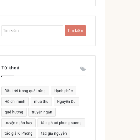
T
ì
m
k
i
ế
Từ khoá
m
c
h
o
Bầu trời trong quả trứng
Hạnh phúc
:
Hồ chí minh
mùa thu
Nguyễn Du
quê hương
truyện ngắn
truyện ngắn hay
tác giả cỏ phong sương
tác giả Kì Phong
tác giả nguyên