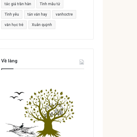
tác giả trần hàn
Tình mẫu tử
Tình yêu
tản văn hay
vanhoctre
văn học trẻ
Xuân quỳnh
Về làng