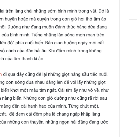
lại trên làng chài những sớm bình minh trong vắt. Đó là
 huyền hoặc mà quyện trong cơn gió hơi thở ấm áp
 thổi. Dường như đang muốn đánh thức hàng dừa đang
n của bình minh. Tiếng những làn sóng mơn man trên
ửa đỏ” phía cuối biển. Bản giao hưởng ngày mới cất
p vỗ cánh của đàn hải âu. Khi đắm mình trong không
ình của âm thanh kì ảo.
n
đi qua đây cũng để lại những giọt nắng sầu tiếc nuối.
ừng con sóng đua nhau dâng lên để với lấy những giọt
biển khơi một màu tím ngát. Cái tím ấy như vỗ về, như
 nàng biển. Những cơn gió dường như cũng rã rời sau
màng đến cái hanh hao của mình. Từng chút một,
 cát, để đem cái đêm pha lê chang ngập khắp làng
g của những con thuyền, những ngọn hải đăng đang ước