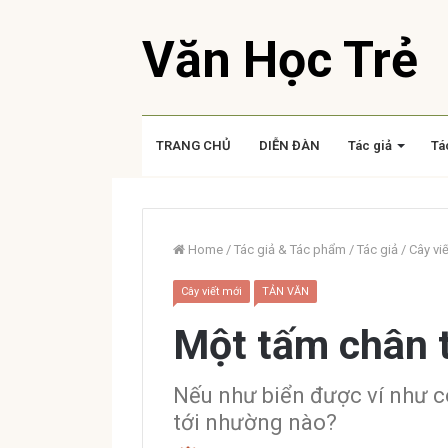
Văn Học Trẻ
TRANG CHỦ
DIỄN ĐÀN
Tác giả
Tá
Home
/
Tác giả & Tác phẩm
/
Tác giả
/
Cây vi
Cây viết mới
TẢN VĂN
Một tấm chân 
Nếu như biển được ví như cô
tới nhường nào?