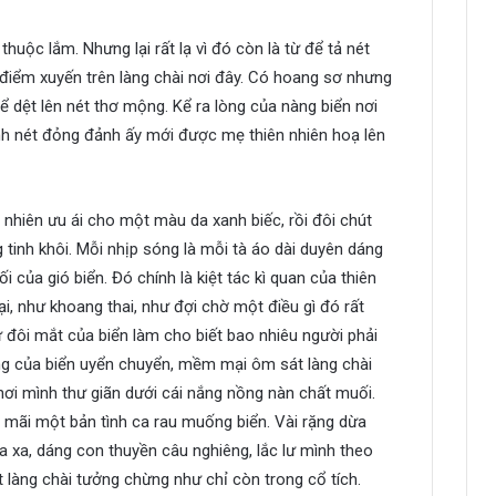
huộc lắm. Nhưng lại rất lạ vì đó còn là từ để tả nét
điểm xuyến trên làng chài nơi đây. Có hoang sơ nhưng
 để dệt lên nét thơ mộng. Kể ra lòng của nàng biển nơi
nh nét đỏng đảnh ấy mới được mẹ thiên nhiên hoạ lên
 nhiên ưu ái cho một màu da xanh biếc, rồi đôi chút
tinh khôi. Mỗi nhịp sóng là mỗi tà áo dài duyên dáng
i của gió biển. Đó chính là kiệt tác kì quan của thiên
i, như khoang thai, như đợi chờ một điều gì đó rất
ư đôi mắt của biển làm cho biết bao nhiêu người phải
 của biển uyển chuyển, mềm mại ôm sát làng chài
ơi mình thư giãn dưới cái nắng nồng nàn chất muối.
 mãi một bản tình ca rau muống biển. Vài rặng dừa
a xa, dáng con thuyền câu nghiêng, lắc lư mình theo
 làng chài tưởng chừng như chỉ còn trong cổ tích.