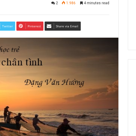
2
1.986
4 minutes read
Twitter
Pinterest
Share via Email