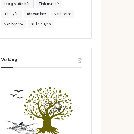
tác giả trần hàn
Tình mẫu tử
Tình yêu
tản văn hay
vanhoctre
văn học trẻ
Xuân quỳnh
Về làng