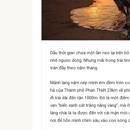
Dẫu thời gian chưa một lần neo lại bến b
nhớ ngược dòng. Nhưng mãi trong trái tim
tràn đầy theo năm tháng.
Một tấm chân tì
Mảnh làng nằm nép mình êm đềm trên con 
hả của Thành phố Phan Thiết 23km về phí
đi trải dài đến tận 1000m. Đó là một điểm
vẹn “biển xanh cát trắng nắng vàng”, mà 
làng chài là ta được đến với cái mặn mòi 
nơi để hồn mình chìm sâu vào con sóng 
tấm chân tình