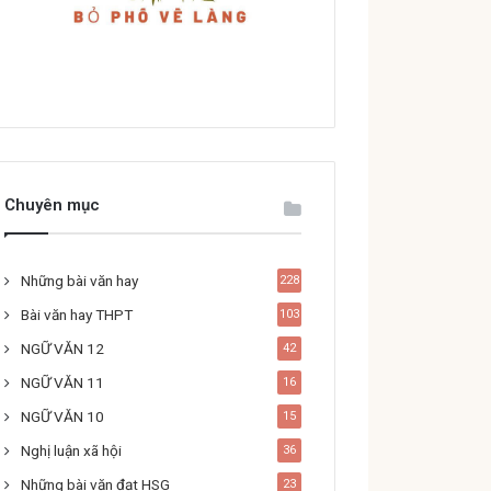
Chuyên mục
Những bài văn hay
228
Bài văn hay THPT
103
NGỮ VĂN 12
42
NGỮ VĂN 11
16
NGỮ VĂN 10
15
Nghị luận xã hội
36
Những bài văn đạt HSG
23