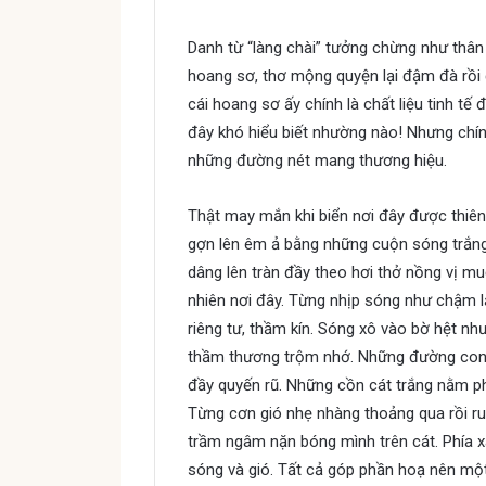
Danh từ “làng chài” tưởng chừng như thân t
hoang sơ, thơ mộng quyện lại đậm đà rồi 
cái hoang sơ ấy chính là chất liệu tinh tế
đây khó hiểu biết nhường nào! Nhưng chí
những đường nét mang thương hiệu.
Thật may mắn khi biển nơi đây được thiên
gợn lên êm ả bằng những cuộn sóng trắng 
dâng lên tràn đầy theo hơi thở nồng vị muố
nhiên nơi đây. Từng nhịp sóng như chậm lạ
riêng tư, thầm kín. Sóng xô vào bờ hệt nh
thầm thương trộm nhớ. Những đường cong
đầy quyến rũ. Những cồn cát trắng nằm ph
Từng cơn gió nhẹ nhàng thoảng qua rồi ru
trầm ngâm nặn bóng mình trên cát. Phía x
sóng và gió. Tất cả góp phần hoạ nên một