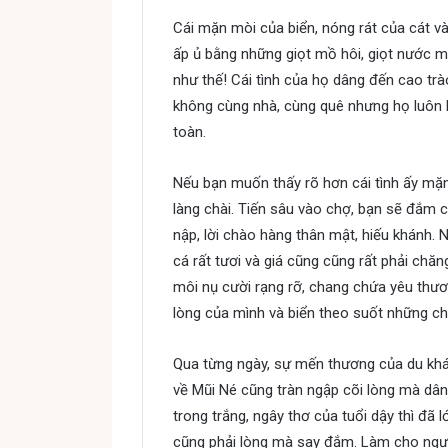
Cái mặn mòi của biển, nóng rát của cát và
ấp ủ bằng những giọt mồ hôi, giọt nước mắ
như thế! Cái tình của họ dâng đến cao trào
không cùng nhà, cùng quê nhưng họ luôn 
toàn.
Nếu bạn muốn thấy rõ hơn cái tình ấy mặn
làng chài. Tiến sâu vào chợ, bạn sẽ đắm 
nập, lời chào hàng thân mật, hiếu khánh.
cá rất tươi và giá cũng cũng rất phải chăn
môi nụ cười rạng rỡ, chang chứa yêu th
lòng của mình và biển theo suốt những c
Qua từng ngày, sự mến thương của du khá
về Mũi Né cũng tràn ngập cõi lòng mà dâng
trong trắng, ngây thơ của tuổi dậy thì đã 
cũng phải lòng mà say đắm. Làm cho ngườ