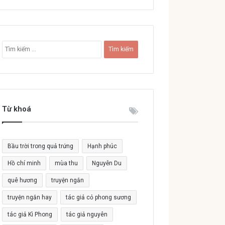
T
ì
m
k
i
ế
Từ khoá
m
c
h
o
Bầu trời trong quả trứng
Hạnh phúc
:
Hồ chí minh
mùa thu
Nguyễn Du
quê hương
truyện ngắn
truyện ngắn hay
tác giả cỏ phong sương
tác giả Kì Phong
tác giả nguyên