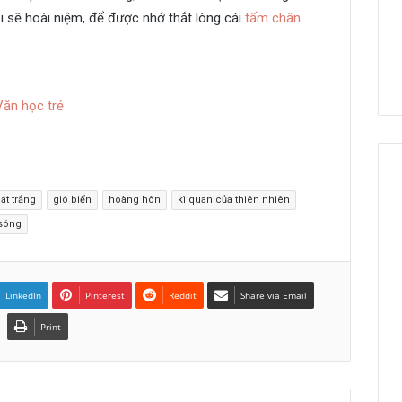
i sẽ hoài niệm, để được nhớ thắt lòng cái
tấm chân
Văn học trẻ
át trắng
gió biển
hoàng hôn
kì quan của thiên nhiên
sóng
LinkedIn
Pinterest
Reddit
Share via Email
Print