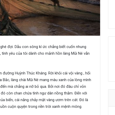
ờ ghé đợi. Dẫu con sông kí ức chẳng biết cuốn nhung
, tình yêu của tôi dành cho mảnh hồn làng Mũi Né vẫn
nh
đường Huỳnh Thúc Kháng. Rời khỏi cái vội vàng , hối
a Bắc, làng chài Mũi Né mang màu xanh của lòng mình
 đến mà chẳng ai nỡ bỏ qua. Bởi nơi đó đâu chỉ vỏn
ở đó còn chan chứa tình ngư dân nồng thắm. Đến với
của biển, cái nắng chảy mật vàng ươm trên cát. Đó là
cuồn cuộn quyện trong nền trời xanh mệnh mông.
Một