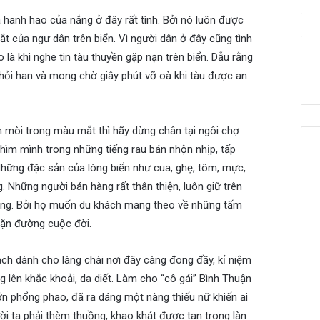
 hanh hao của nắng ở đây rất tình. Bởi nó luôn được
t của ngư dân trên biển. Vì người dân ở đây cũng tình
 là khi nghe tin tàu thuyền gặp nạn trên biển. Dẫu rằng
hỏi han và mong chờ giây phút vỡ oà khi tàu được an
 mòi trong màu mắt thì hãy dừng chân tại ngôi chợ
chìm mình trong những tiếng rau bán nhộn nhịp, tấp
 Những đặc sản của lòng biển như cua, ghẹ, tôm, mực,
g. Những người bán hàng rất thân thiện, luôn giữ trên
ương. Bởi họ muốn du khách mang theo về những tấm
hặn đường cuộc đời.
Một tấm chân tình
ch dành cho làng chài nơi đây càng đong đầy, kỉ niệm
 lên khắc khoải, da diết. Làm cho “cô gái” Bình Thuận
lớn phổng phao, đã ra dáng một nàng thiếu nữ khiến ai
i ta phải thèm thuồng, khao khát được tan trong làn