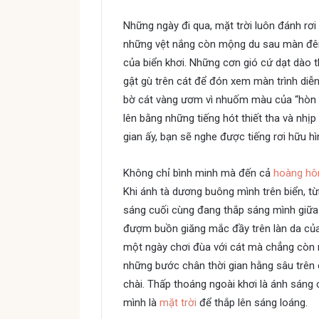
Những ngày đi qua, mặt trời luôn đánh rơi 
những vệt nắng còn mộng du sau màn đêm
của biển khơi. Những cơn gió cứ dạt dào
gật gù trên cát để đón xem màn trình diễ
bờ cát vàng ươm vì nhuốm màu của “hòn l
lên bằng những tiếng hót thiết tha và nhị
gian ấy, bạn sẽ nghe được tiếng rơi hữu h
Không chỉ bình minh mà đến cả
hoàng hô
Khi ánh tà dương buông mình trên biển, t
sáng cuối cùng đang thắp sáng mình giữa 
đượm buồn giăng mắc đầy trên làn da của
một ngày chơi đùa với cát mà chẳng còn 
những bước chân thời gian hằng sâu trên
chài. Thấp thoáng ngoài khơi là ánh sán
mình là
mặt trời
để thắp lên sáng loáng.