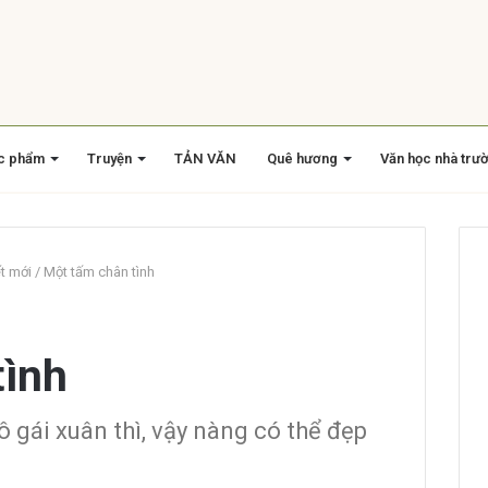
c phẩm
Truyện
TẢN VĂN
Quê hương
Văn học nhà trư
ết mới
/
Một tấm chân tình
tình
 gái xuân thì, vậy nàng có thể đẹp