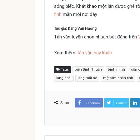
sóng biếc. Khát khao một lần được ghé rồ
tình
mặn mòi nơi đây.
Tác giả: Đặng Văn Hường
Một tấm chân tình
Tản văn tuyển chọn nhuận bút đăng trên
Xem thêm:
tản văn hay khác
Tags
biển Bình Thuận
bình minh
cồn c
làng chài
làng mũi né
một tấm chân tình
Share
Facebook
Twitter