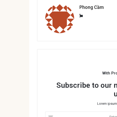
Phong Cầm
W
e
b
s
i
t
e
With Pr
Subscribe to our m
Lorem ipsum 
E