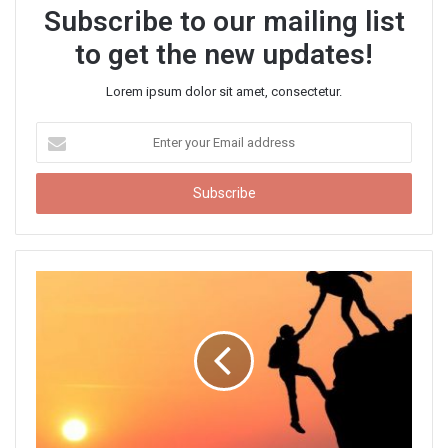
Subscribe to our mailing list
to get the new updates!
Lorem ipsum dolor sit amet, consectetur.
E
n
t
e
r
y
o
u
r
E
m
a
i
l
a
d