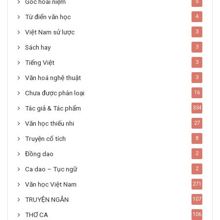
Góc hoài niệm
5
Từ điển văn học
4
Việt Nam sử lược
3
Sách hay
3
Tiếng Việt
3
Văn hoá nghệ thuật
3
Chưa được phân loại
16
Tác giả & Tác phẩm
334
Văn học thiếu nhi
27
Truyện cổ tích
8
Đồng dao
2
Ca dao – Tục ngữ
2
Văn học Việt Nam
271
TRUYỆN NGẮN
107
THƠ CA
106