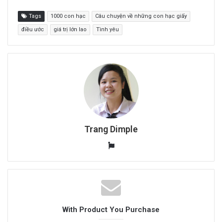
Tags
1000 con hạc
Câu chuyện về những con hạc giấy
điều ước
giá trị lớn lao
Tình yêu
Trang Dimple
W
e
b
s
i
t
With Product You Purchase
e