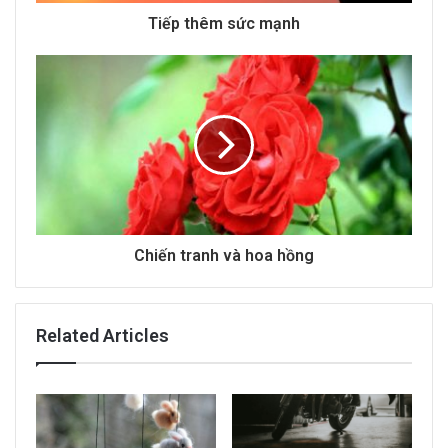
d
Tiếp thêm sức mạnh
r
e
s
s
Chiến tranh và hoa hồng
Related Articles