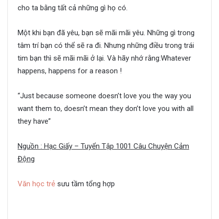
cho ta bằng tất cả những gì họ có.
Một khi bạn đã yêu, bạn sẽ mãi mãi yêu. Những gì trong
tâm trí bạn có thể sẽ ra đi. Nhưng những điều trong trái
tim bạn thì sẽ mãi mãi ở lại. Và hãy nhớ rằng:Whatever
happens, happens for a reason !
“Just because someone doesn’t love you the way you
want them to, doesn’t mean they don’t love you with all
they have”
Nguồn : Hạc Giấy – Tuyển Tập 1001 Câu Chuyện Cảm
Động
Văn học trẻ
sưu tầm tổng hợp