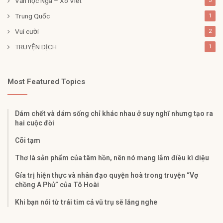
Văn học Nga – Xô Viết
3
Trung Quốc
1
Vui cười
2
TRUYỆN DỊCH
1
Most Featured Topics
Dám chết và dám sống chỉ khác nhau ở suy nghĩ nhưng tạo ra
hai cuộc đời
Cõi tạm
Thơ là sản phẩm của tâm hồn, nên nó mang lắm điều kì diệu
Gía trị hiện thực và nhân đạo quyện hoà trong truyện “Vợ
chồng A Phủ” của Tô Hoài
Khi bạn nói từ trái tim cả vũ trụ sẽ lắng nghe