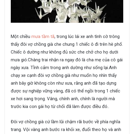
Một chiều
mưa tầm tã
, trong lúc lái xe anh tình cờ trông
thấy đôi vợ chồng già che chung 1 chiếc ô đi trên hè phố.
Chiếc ô dường như không đủ sức che chở cho họ dưới
mưa gió.Chàng trai nhận ra ngay đó là cha mẹ của cô gái
ngày xưa. TÌnh cảm trong anh dường như sống lại.Anh
chạy xe cạnh đôi vợ chồng già như muốn họ nhìn thấy
anh bây giờ không còn như xưa, rằng anh đã tạo dựng
được sự nghiệp vững vàng, đã có thể ngồi trong 1 chiếc
xe hơi sang trọng. Vâng, chính anh, chính là người mà
trước kia con gái họ từ chối đã làm được điều đó..
Đôi vợ chồng già cứ lầm lũi chậm rãi bước về phía nghĩa
trang. Vội vàng anh bước ra khỏi xe, đuổi theo họ và anh