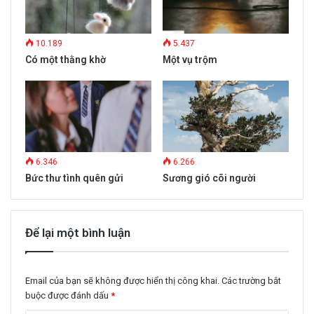
10.189
5.437
Có một thằng khờ
Một vụ trộm
6.346
6.266
Bức thư tình quên gửi
Sương gió cõi người
Để lại một bình luận
Email của bạn sẽ không được hiển thị công khai.
Các trường bắt
buộc được đánh dấu
*