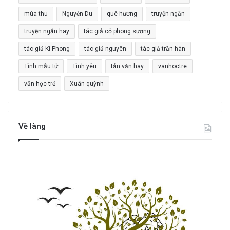
o
mùa thu
Nguyễn Du
quê hương
truyện ngắn
:
truyện ngắn hay
tác giả cỏ phong sương
tác giả Kì Phong
tác giả nguyên
tác giả trần hàn
Tình mẫu tử
Tình yêu
tản văn hay
vanhoctre
văn học trẻ
Xuân quỳnh
Về làng