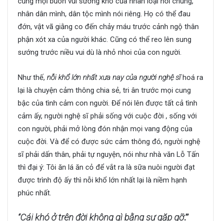
cùng mọi buồn vui sướng khổ của nhân loại nói chung,
nhân dân mình, dân tộc mình nói riêng. Họ có thể đau
đớn, vật vã giằng co đến chảy máu trước cảnh ngộ thân
phận xót xa của người khác. Cũng có thể reo lên sung
sướng trước niều vui dù là nhỏ nhoi của con người.
Như thế,
nỗi khổ lớn nhất xưa nay của người nghệ sĩ
hoá ra
lại là chuyện cảm thông chia sẻ, tri ân trước mọi cung
bậc của tình cảm con người. Để nói lên được tất cả tình
cảm ấy, người nghệ sĩ phải sống với cuộc đời , sống với
con người, phải mở lòng đón nhận mọi vang động của
cuộc đời. Và để có được sức cảm thông đó, người nghệ
sĩ phải dấn thân, phải tự nguyện, nói như nhà văn Lỗ Tấn
thì đại ý: Tôi ăn lá ăn cỏ để vắt ra là sữa nuôi người đạt
được trình độ ấy thì nỗi khổ lớn nhất lại là niềm hạnh
phúc nhất.
“Cái khó ở trên đời không gì bằng sự gặp gỡ
.”