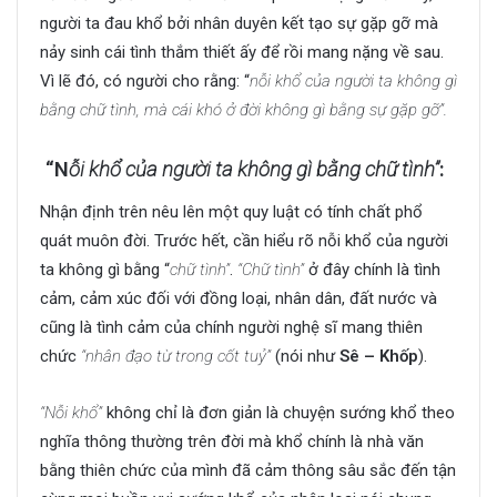
người ta đau khổ bởi nhân duyên kết tạo sự gặp gỡ mà
nảy sinh cái tình thắm thiết ấy để rồi mang nặng về sau.
Vì lẽ đó, có người cho rằng: “
nỗi khổ của người ta không gì
bằng chữ tình, mà cái khó ở đời không gì bằng sự gặp gỡ”.
“N
ỗi khổ của người ta không gì bằng chữ tình”
:
Nhận định trên nêu lên một quy luật có tính chất phổ
quát muôn đời. Trước hết, cần hiểu rõ nỗi khổ của người
ta không gì bằng “
chữ tình”
.
“Chữ tình”
ở đây chính là tình
cảm, cảm xúc đối với đồng loại, nhân dân, đất nước và
cũng là tình cảm của chính người nghệ sĩ mang thiên
chức
“nhân đạo từ trong cốt tuỷ”
(nói như
Sê – Khốp
).
“Nỗi khổ”
không chỉ là đơn giản là chuyện sướng khổ theo
nghĩa thông thường trên đời mà khổ chính là nhà văn
bằng thiên chức của mình đã cảm thông sâu sắc đến tận