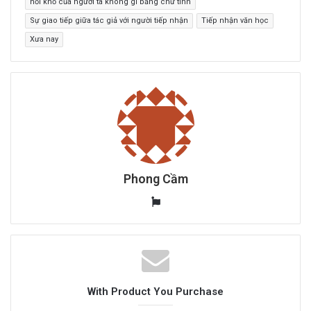
nỗi khổ của người ta không gì bằng chữ tình
Sự giao tiếp giữa tác giả với người tiếp nhận
Tiếp nhận văn học
Xưa nay
Phong Cầm
W
e
b
s
i
t
With Product You Purchase
e