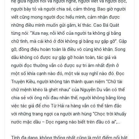
hệ giữa người nói và người nghe, người viết và người đọc,
người bày tỏ và người chia sẻ, cảm thông. Bao giờ người
viết cũng mong người đọc hiểu mình, cảm nhận được
những điều mình muốn gửi gắm, kí thác. Cao Bá Quát
từng nói: “Xưa nay, nỗi khổ của người ta không gì bằng
chữ tình, mà cái khó ở đời không gì bằng sự gặp gỡ”. Gặp
gỡ, đồng điệu hoàn toàn là điều vô cùng khó khăn. Song
dẫu không có được sự gặp gỡ hoàn toàn, tác giả và
người đọc thường vẫn có được sự tri âm nhất định ở
một số khía cạnh nào đó, một vài suy nghĩ nào đó. Đọc
Truyện Kiều, người không tán thành quan niệm “Chữ tài
chữ mệnh khéo là ghét nhau” của Nguyễn Du vẫn có thể
chia sẻ với ông nỗi đau nhân thế; người không bằng lòng
việc tác giả để cho Từ Hải ra hàng vẫn có thể tâm đắc
với những trang ngợi ca người anh hùng “Chọc trời khuấy
nước mặc dầu – Dọc ngang nào biết trên đầu có ai”,…
Tính đa dạng, không thống nhất cũng là một điểm nổi bật