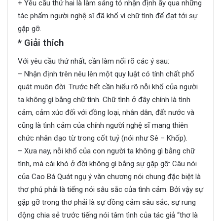
+ Yêu cầu thứ hai là làm sáng tỏ nhận định ấy qua những
tác phẩm người nghệ sĩ đã khổ vì chữ tình để đạt tới sự
gặp gỡ.
* Giải thích
Với yêu cầu thứ nhất, cần làm nổi rõ các ý sau:
– Nhận định trên nêu lên một quy luật có tính chất phổ
quát muôn đời. Trước hết cần hiểu rõ nỗi khổ của người
ta không gì bằng chữ tình. Chữ tình ở đây chính là tình
cảm, cảm xúc đối với đồng loại, nhân dân, đất nước và
cũng là tình cảm của chính người nghệ sĩ mang thiên
chức nhân đạo từ trong cốt tuỷ (nói như Sê – Khốp).
– Xưa nay, nỗi khổ của con người ta không gì bằng chữ
tình, mà cái khó ở đời không gì bằng sự gặp gỡ: Câu nói
của Cao Bá Quát ngụ ý văn chương nói chung đặc biệt là
thơ phú phải là tiếng nói sâu sắc của tình cảm. Bởi vậy sự
gặp gỡ trong thơ phải là sự đồng cảm sâu sắc, sự rung
động chia sẻ trước tiếng nói tâm tình của tác giả “thơ là