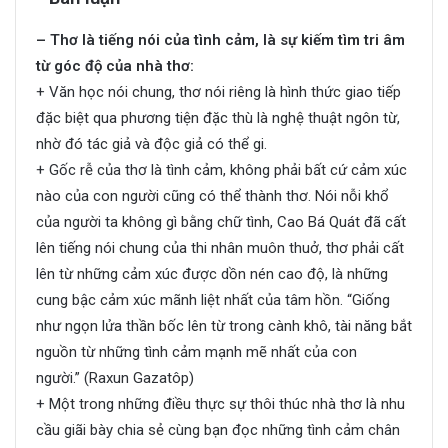
– Thơ là tiếng nói của tình cảm, là sự kiếm tìm tri âm
từ góc độ của nhà thơ:
+ Văn học nói chung, thơ nói riêng là hình thức giao tiếp
đặc biệt qua phương tiện đặc thù là nghệ thuật ngôn từ,
nhờ đó tác giả và độc giả có thể gi.
+ Gốc rễ của thơ là tình cảm, không phải bất cứ cảm xúc
nào của con người cũng có thể thành thơ. Nói nỗi khổ
của người ta không gì bằng chữ tình, Cao Bá Quát đã cất
lên tiếng nói chung của thi nhân muôn thuở, thơ phải cất
lên từ những cảm xúc được dồn nén cao độ, là những
cung bậc cảm xúc mãnh liệt nhất của tâm hồn. “Giống
như ngọn lửa thần bốc lên từ trong cành khô, tài năng bắt
nguồn từ những tình cảm mạnh mẽ nhất của con
người.” (Raxun Gazatôp)
+ Một trong những điều thực sự thôi thúc nhà thơ là nhu
cầu giãi bày chia sẻ cùng bạn đọc những tình cảm chân