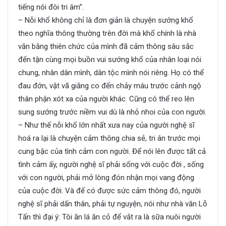
tiếng nói đòi tri âm”.
– Nỗi khổ không chỉ là đơn giản là chuyện sướng khổ
theo nghĩa thông thường trên đời mà khổ chính là nhà
văn bằng thiên chức của mình đã cảm thông sâu sắc
đến tận cùng mọi buồn vui sướng khổ của nhân loại nói
chung, nhân dân mình, dân tộc mình nói riêng. Họ có thể
đau đớn, vật vã giằng co đến chảy máu trước cảnh ngộ
thân phận xót xa của người khác. Cũng có thể reo lên
sung sướng trước niềm vui dù là nhỏ nhoi của con người.
– Như thế nỗi khổ lớn nhất xưa nay của người nghệ sĩ
hoá ra lại là chuyện cảm thông chia sẻ, tri ân trước mọi
cung bậc của tình cảm con người. Để nói lên được tất cả
tình cảm ấy, người nghệ sĩ phải sống với cuộc đời , sống
với con người, phải mở lòng đón nhận mọi vang động
của cuộc đời. Và để có được sức cảm thông đó, người
nghệ sĩ phải dấn thân, phải tự nguyện, nói như nhà văn Lỗ
Tấn thì đại ý: Tôi ăn lá ăn cỏ để vắt ra là sữa nuôi người