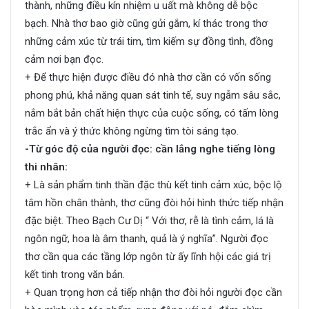
thành, những điều kín nhiệm u uất mà không dễ bộc
bạch. Nhà thơ bao giờ cũng gửi gắm, kí thác trong thơ
những cảm xúc từ trái tim, tìm kiếm sự đồng tình, đồng
cảm nơi bạn đọc.
+ Để thực hiện được điều đó nhà thơ cần có vốn sống
phong phú, khả năng quan sát tinh tế, suy ngẫm sâu sắc,
nắm bắt bản chất hiện thực của cuộc sống, có tấm lòng
trắc ẩn và ý thức không ngừng tìm tòi sáng tạo.
-Từ góc độ của người đọc: cần lắng nghe tiếng lòng
thi nhân:
+ Là sản phẩm tinh thần đặc thù kết tinh cảm xúc, bộc lộ
tâm hồn chân thành, thơ cũng đòi hỏi hình thức tiếp nhận
đặc biệt. Theo Bạch Cư Dị “ Với thơ, rễ là tình cảm, lá là
ngôn ngữ, hoa là âm thanh, quả là ý nghĩa”. Người đọc
thơ cần qua các tầng lớp ngôn từ ấy lĩnh hội các giá trị
kết tinh trong văn bản.
+ Quan trọng hơn cả tiếp nhận thơ đòi hỏi người đọc cần