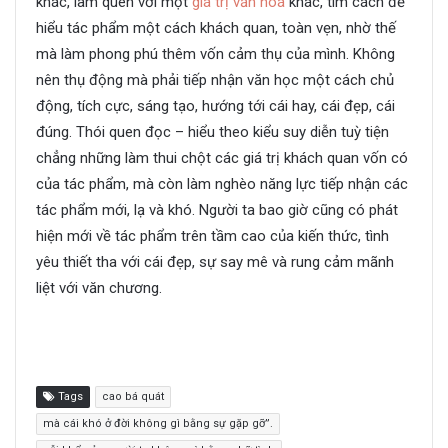
khác, làm quen với một
giá trị văn hoá
khác, tìm cách để
hiểu tác phẩm một cách khách quan, toàn vẹn, nhờ thế
mà làm phong phú thêm vốn cảm thụ của mình. Không
nên thụ động mà phải tiếp nhận văn học một cách chủ
động, tích cực, sáng tạo, hướng tới cái hay, cái đẹp, cái
đúng. Thói quen đọc – hiểu theo kiểu suy diễn tuỳ tiện
chẳng những làm thui chột các giá trị khách quan vốn có
của tác phẩm, mà còn làm nghèo năng lực tiếp nhận các
tác phẩm mới, lạ và khó. Người ta bao giờ cũng có phát
hiện mới về tác phẩm trên tầm cao của kiến thức, tình
yêu thiết tha với cái đẹp, sự say mê và rung cảm mãnh
liệt với văn chương.
Xưa nay, nỗi khổ của người ta không gì bằng chữ tình, mà
cái khó ở đời không gì bằng sự gặp gỡ
Tags
cao bá quát
mà cái khó ở đời không gì bằng sự gặp gỡ”.