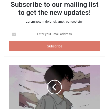
Subscribe to our mailing list
to get the new updates!
Lorem ipsum dolor sit amet, consectetur.
E
n
t
e
r
y
o
u
r
E
m
a
i
l
a
d