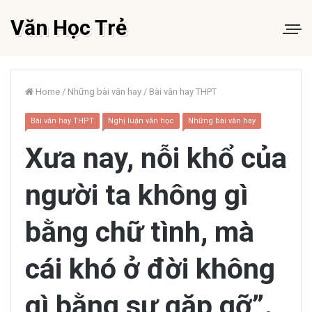
Văn Học Trẻ
Home
/
Những bài văn hay
/
Bài văn hay THPT
Bài văn hay THPT
Nghị luận văn học
Những bài văn hay
Xưa nay, nỗi khổ của
người ta không gì
bằng chữ tình, mà
cái khó ở đời không
gì bằng sự gặp gỡ”.