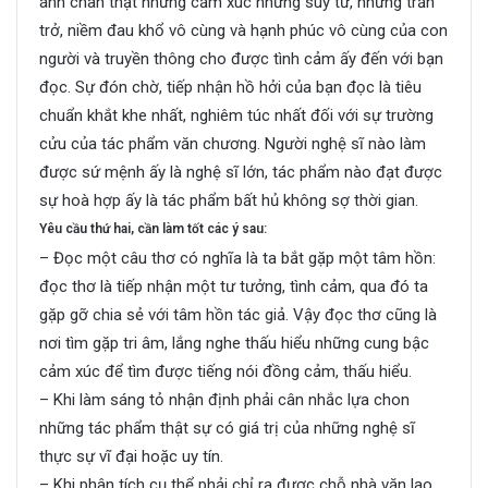
ánh chân thật những cảm xúc những suy tư, những trăn
trở, niềm đau khổ vô cùng và hạnh phúc vô cùng của con
người và truyền thông cho được tình cảm ấy đến với bạn
đọc. Sự đón chờ, tiếp nhận hồ hởi của bạn đọc là tiêu
chuẩn khắt khe nhất, nghiêm túc nhất đối với sự trường
cửu của tác phẩm văn chương. Người nghệ sĩ nào làm
được sứ mệnh ấy là nghệ sĩ lớn, tác phẩm nào đạt được
sự hoà hợp ấy là tác phẩm bất hủ không sợ thời gian.
Yêu cầu thứ hai, cần làm tốt các ý sau:
– Đọc một câu thơ có nghĩa là ta bắt gặp một tâm hồn:
đọc thơ là tiếp nhận một tư tưởng, tình cảm, qua đó ta
gặp gỡ chia sẻ với tâm hồn tác giả. Vậy đọc thơ cũng là
nơi tìm gặp tri âm, lắng nghe thấu hiểu những cung bậc
cảm xúc để tìm được tiếng nói đồng cảm, thấu hiểu.
– Khi làm sáng tỏ nhận định phải cân nhắc lựa chon
những tác phẩm thật sự có giá trị của những nghệ sĩ
thực sự vĩ đại hoặc uy tín.
– Khi phân tích cụ thể phải chỉ ra được chỗ nhà văn lao