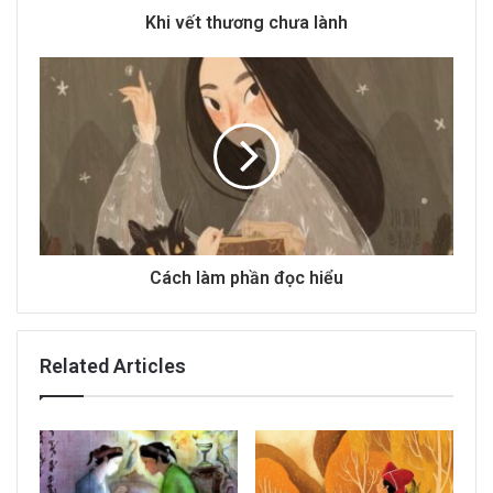
d
Khi vết thương chưa lành
r
e
s
s
Cách làm phần đọc hiểu
Related Articles