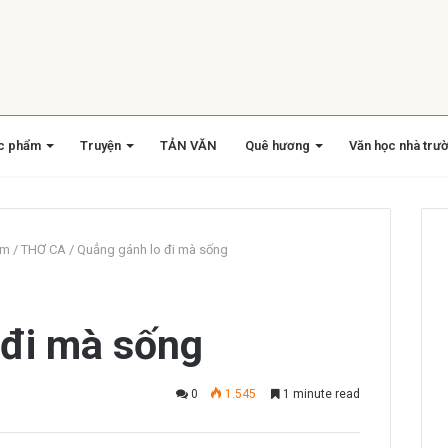
c phẩm
Truyện
TẢN VĂN
Quê hương
Văn học nhà trư
am
/
THƠ CA
/
Quẳng gánh lo đi mà sống
 đi mà sống
0
1.545
1 minute read