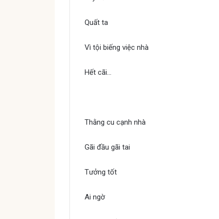
Quất ta
Vì tội biếng việc nhà
Hết cãi…
Quẳng gánh lo đi mà sống
Thằng cu cạnh nhà
Gãi đầu gãi tai
Tưởng tốt
Ai ngờ