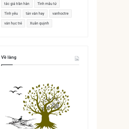
tác giả trần hàn
Tình mẫu tử
Tình yêu
tản văn hay
vanhoctre
văn học trẻ
Xuân quỳnh
Về làng