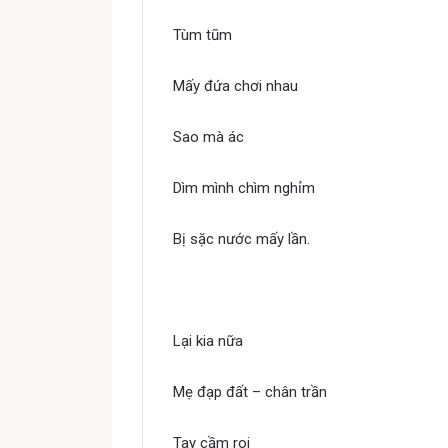
Tùm tũm
Quẳng gánh lo đi mà sống
Mấy đứa chơi nhau
Sao mà ác
Dìm mình chìm nghỉm
Bị sặc nước mấy lần.
Quẳng gánh lo đi mà sống
Lại kia nữa
Mẹ đạp đất – chân trần
Tay cầm roi