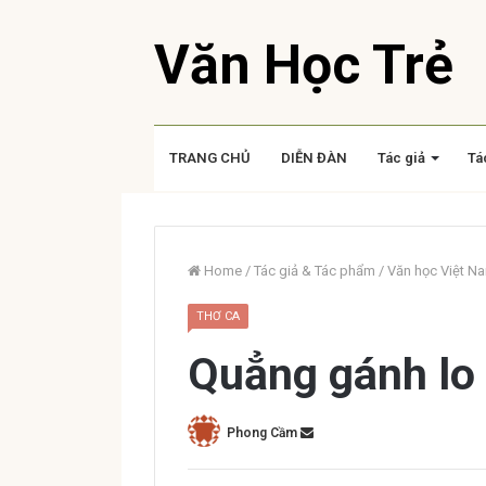
Văn Học Trẻ
TRANG CHỦ
DIỄN ĐÀN
Tác giả
Tá
Home
/
Tác giả & Tác phẩm
/
Văn học Việt N
THƠ CA
Quẳng gánh lo
Phong Cầm