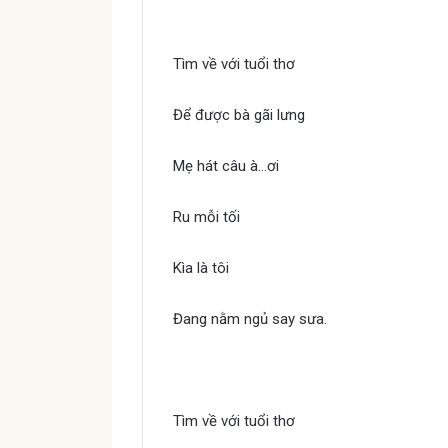
Quẳng gánh lo đi mà sống
Tìm về với tuổi thơ
Để được bà gãi lưng
Mẹ hát câu à…ơi
Ru mỗi tối
Kìa là tôi
Đang nằm ngủ say sưa.
Quẳng gánh lo đi mà sống
Tìm về với tuổi thơ