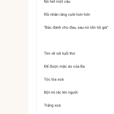
Nó hét một câu
Rồi nhăn răng cười hơn hớn
“Bác đánh cho đau, sau nó tởn tới già”.
Quẳng gánh lo đi mà sống
Tìm về với tuổi thơ
Để được mặc áo của Ba
Tóc lòa xoà
Bột mì rắc lên người
Trắng xoá.