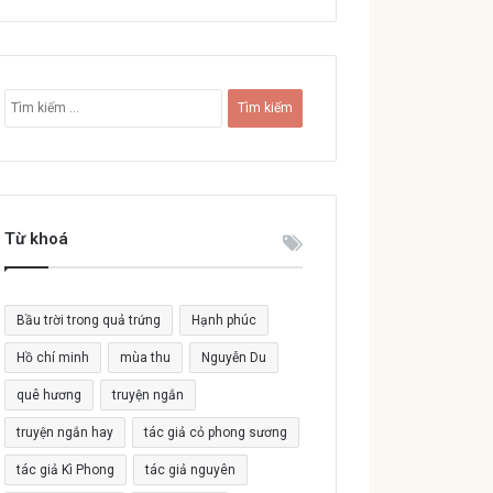
T
ì
m
k
i
ế
Từ khoá
m
c
h
o
Bầu trời trong quả trứng
Hạnh phúc
:
Hồ chí minh
mùa thu
Nguyễn Du
quê hương
truyện ngắn
truyện ngắn hay
tác giả cỏ phong sương
tác giả Kì Phong
tác giả nguyên