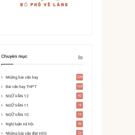
Chuyên mục
Những bài văn hay
228
Bài văn hay THPT
103
NGỮ VĂN 12
42
NGỮ VĂN 11
16
NGỮ VĂN 10
15
Nghị luận xã hội
36
Những bài văn đạt HSG
23