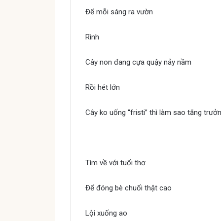
Để mỗi sáng ra vườn
Rình
Quẳng gánh lo đi mà sống
Cây non đang cựa quậy nảy nầm
Rồi hét lớn
Cây ko uống “fristi” thì làm sao tăng trư
Quẳng gánh lo đi mà sống
Tìm về với tuổi thơ
Để đóng bè chuối thật cao
Lội xuống ao