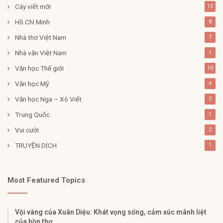
Cây viết mới
15
Hồ Chí Minh
8
Nhà thơ Việt Nam
7
Nhà văn Việt Nam
1
Văn học Thế giới
10
Văn học Mỹ
4
Văn học Nga – Xô Viết
3
Trung Quốc
1
Vui cười
2
TRUYỆN DỊCH
1
Most Featured Topics
Vội vàng của Xuân Diệu: Khát vọng sống, cảm xúc mãnh liệt
của hồn thơ