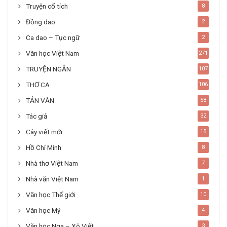
Truyện cổ tích
8
Đồng dao
2
Ca dao – Tục ngữ
2
Văn học Việt Nam
271
TRUYỆN NGẮN
107
THƠ CA
106
TẢN VĂN
58
Tác giả
32
Cây viết mới
15
Hồ Chí Minh
8
Nhà thơ Việt Nam
7
Nhà văn Việt Nam
1
Văn học Thế giới
10
Văn học Mỹ
4
Văn học Nga – Xô Viết
3