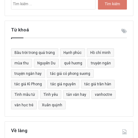
T
ì
m
k
i
Từ khoá
ế
m
c
Bầu trời trong quả trứng
Hạnh phúc
Hồ chí minh
h
o
mùa thu
Nguyễn Du
quê hương
truyện ngắn
:
truyện ngắn hay
tác giả cỏ phong sương
tác giả Kì Phong
tác giả nguyên
tác giả trần hàn
Tình mẫu tử
Tình yêu
tản văn hay
vanhoctre
văn học trẻ
Xuân quỳnh
Về làng