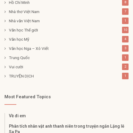
Hồ Chí Minh
8
Nhà thơ Việt Nam
7
Nhà văn Việt Nam
1
Văn học Thế giới
10
Văn học Mỹ
4
Văn học Nga – Xô Viết
3
Trung Quốc
1
Vui cười
2
TRUYỆN DỊCH
1
Most Featured Topics
Về đi em
Phân tích nhân vật anh thanh niên trong truyện ngắn Lặng lẽ
Sa Pa