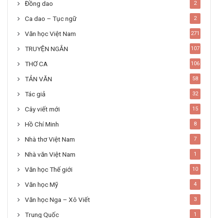
Đồng dao
2
Ca dao – Tục ngữ
2
Văn học Việt Nam
271
TRUYỆN NGẮN
107
THƠ CA
106
TẢN VĂN
58
Tác giả
32
Cây viết mới
15
Hồ Chí Minh
8
Nhà thơ Việt Nam
7
Nhà văn Việt Nam
1
Văn học Thế giới
10
Văn học Mỹ
4
Văn học Nga – Xô Viết
3
Trung Quốc
1