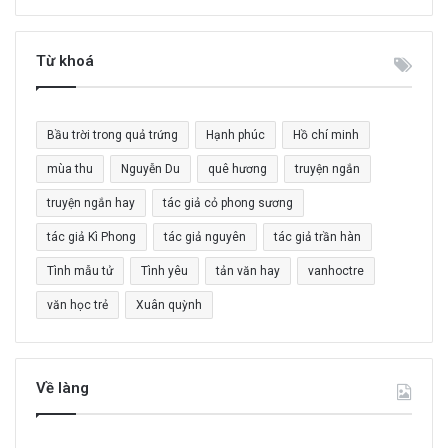
m
k
i
Từ khoá
ế
m
c
Bầu trời trong quả trứng
Hạnh phúc
Hồ chí minh
h
o
mùa thu
Nguyễn Du
quê hương
truyện ngắn
:
truyện ngắn hay
tác giả cỏ phong sương
tác giả Kì Phong
tác giả nguyên
tác giả trần hàn
Tình mẫu tử
Tình yêu
tản văn hay
vanhoctre
văn học trẻ
Xuân quỳnh
Về làng