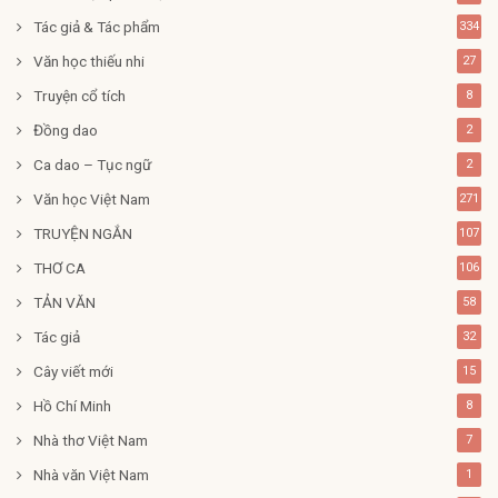
Tác giả & Tác phẩm
334
Văn học thiếu nhi
27
Truyện cổ tích
8
Đồng dao
2
Ca dao – Tục ngữ
2
Văn học Việt Nam
271
TRUYỆN NGẮN
107
THƠ CA
106
TẢN VĂN
58
Tác giả
32
Cây viết mới
15
Hồ Chí Minh
8
Nhà thơ Việt Nam
7
Nhà văn Việt Nam
1