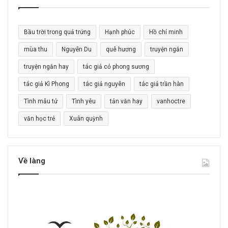
ế
m
c
Bầu trời trong quả trứng
Hạnh phúc
Hồ chí minh
h
o
mùa thu
Nguyễn Du
quê hương
truyện ngắn
:
truyện ngắn hay
tác giả cỏ phong sương
tác giả Kì Phong
tác giả nguyên
tác giả trần hàn
Tình mẫu tử
Tình yêu
tản văn hay
vanhoctre
văn học trẻ
Xuân quỳnh
Về làng