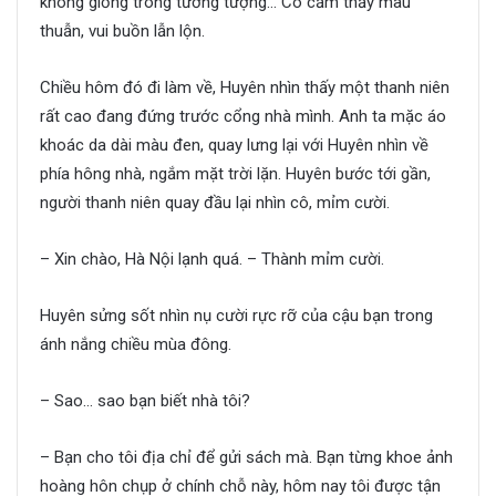
không giống trong tưởng tượng… Cô cảm thấy mâu
thuẫn, vui buồn lẫn lộn.
Chiều hôm đó đi làm về, Huyên nhìn thấy một thanh niên
rất cao đang đứng trước cổng nhà mình. Anh ta mặc áo
khoác da dài màu đen, quay lưng lại với Huyên nhìn về
phía hông nhà, ngắm mặt trời lặn. Huyên bước tới gần,
người thanh niên quay đầu lại nhìn cô, mỉm cười.
– Xin chào, Hà Nội lạnh quá. – Thành mỉm cười.
Huyên sửng sốt nhìn nụ cười rực rỡ của cậu bạn trong
ánh nắng chiều mùa đông.
– Sao… sao bạn biết nhà tôi?
– Bạn cho tôi địa chỉ để gửi sách mà. Bạn từng khoe ảnh
hoàng hôn chụp ở chính chỗ này, hôm nay tôi được tận