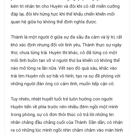
kiên trì nhắn tin cho Huyên và đôi khi cô rất miễn cưỡng
đáp lại, đôi khi hừng hực khí thế khẩu chiến khiến mối
quan hệ giữa họ không thể định nghĩa được.
Thành là một người ở giữa sự đa sầu đa cảm và lý trí, rất
khó xác định nhưng đối với tình yêu, Thành thực sự ngây
thơ, chưa từng trải. Huyên thì khác, cô đã từng có một
mối tình buồn tan vỡ vì người thứ ba khiến cô không thể
nào mở lòng ra lần nữa. Vết sẹo đó quá sâu, khắc vào
trái tim Huyên nỗi sợ hãi vô hình, tạo ra sự đề phòng với
những người đàn ông có cảm tình, muốn tiếp cận cô.
Tuy nhiên, nhiệt huyết tuổi trẻ luôn hướng con người
Huyên tiến về phía trước nên nhiều đêm ngồi một mình
trong phòng, sự cô đơn thôi thúc cô trả lời những tin
nhắn chẳng đầu chẳng cuối của Thành. Dần dần, cô nhận
ra có những lúc mình ngồi nhìn chằm chằm vào màn hình