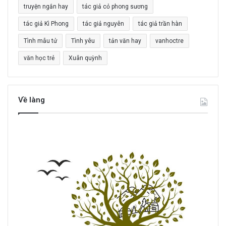
truyện ngắn hay
tác giả cỏ phong sương
tác giả Kì Phong
tác giả nguyên
tác giả trần hàn
Tình mẫu tử
Tình yêu
tản văn hay
vanhoctre
văn học trẻ
Xuân quỳnh
Về làng