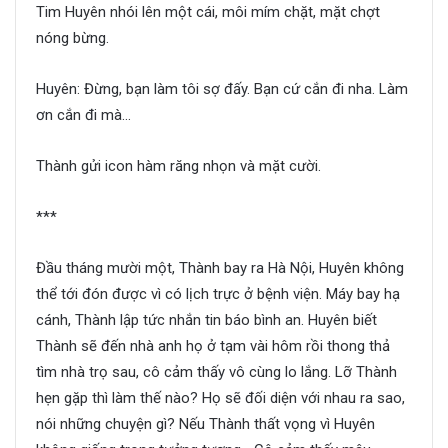
Tim Huyên nhói lên một cái, môi mím chặt, mặt chợt
nóng bừng.
Huyên: Đừng, bạn làm tôi sợ đấy. Bạn cứ cắn đi nha. Làm
ơn cắn đi mà…
Thành gửi icon hàm răng nhọn và mặt cười.
***
Đầu tháng mười một, Thành bay ra Hà Nội, Huyên không
thể tới đón được vì có lịch trực ở bệnh viện. Máy bay hạ
cánh, Thành lập tức nhắn tin báo bình an. Huyên biết
Thành sẽ đến nhà anh họ ở tạm vài hôm rồi thong thả
tìm nhà trọ sau, cô cảm thấy vô cùng lo lắng. Lỡ Thành
hẹn gặp thì làm thế nào? Họ sẽ đối diện với nhau ra sao,
nói những chuyện gì? Nếu Thành thất vọng vì Huyên