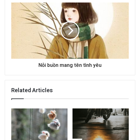
e
s
s
Nỗi buồn mang tên tình yêu
Related Articles