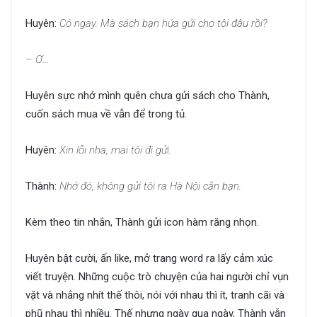
Huyên:
Có ngay. Mà sách bạn hứa gửi cho tôi đâu rồi?
– Ơ…
Huyên sực nhớ mình quên chưa gửi sách cho Thành,
cuốn sách mua về vẫn để trong tủ.
Huyên:
Xin lỗi nha, mai tôi đi gửi.
Thành:
Nhớ đó, không gửi tôi ra Hà Nội cắn bạn.
Kèm theo tin nhắn, Thành gửi icon hàm răng nhọn.
Huyên bật cười, ấn like, mở trang word ra lấy cảm xúc
viết truyện. Những cuộc trò chuyện của hai người chỉ vụn
vặt và nhắng nhít thế thôi, nói với nhau thì ít, tranh cãi và
phũ nhau thì nhiều. Thế nhưng ngày qua ngày, Thành vẫn