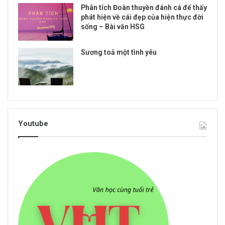
Phân tích Đoàn thuyền đánh cá để thấy
phát hiện về cái đẹp của hiện thực đời
sống – Bài văn HSG
Sương toả một tình yêu
Youtube