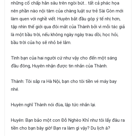
những cố chấp hằn sâu trên ngòi bút… tất cả phác họa
nên phần nào nội tâm của chàng luật sư trẻ Sài Gòn mới
làm quen với nghề viết. Huyên bắt đầu góp ý tế nhị hơn,
tập nhìn thế giới qua đôi mắt của Thành bởi vì mỗi tác giả
là một bầu trời, nếu không ngày ngày trau dồi, học hỏi,
bầu trời của họ sẽ nhỏ bé lắm.
Tình bạn của hai người cứ như vậy cho đến một sáng
đầu đông, Huyên nhận được tin nhắn của Thành.
Thành: Tôi sắp ra Hà Nội, bạn cho tôi tiền vé máy bay
nhé.
Huyên nghĩ Thành nói đùa, lập tức nhắn lại.
Huyên: Bạn bảo một con Đỗ Nghèo Khỉ như tôi lấy đâu ra
tiền cho bạn bây giờ! Bạn ra làm gì vậy? Du lịch à?