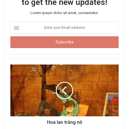
to get the new updates!
Lorem ipsum dolor sit amet, consectetur.
E
n
t
e
r
y
o
u
r
E
m
a
i
l
a
d
d
Hoa lan trắng nở
r