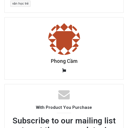
văn học trẻ
Phong Cầm
W
e
b
s
i
t
With Product You Purchase
e
Subscribe to our mailing list