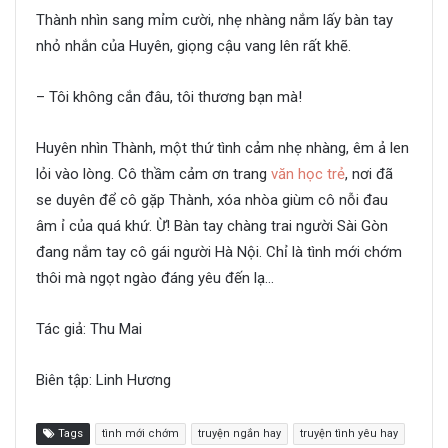
Thành nhìn sang mỉm cười, nhẹ nhàng nắm lấy bàn tay
nhỏ nhắn của Huyên, giọng cậu vang lên rất khẽ.
– Tôi không cắn đâu, tôi thương bạn mà!
Huyên nhìn Thành, một thứ tình cảm nhẹ nhàng, êm ả len
lỏi vào lòng. Cô thầm cảm ơn trang
văn học trẻ
, nơi đã
se duyên để cô gặp Thành, xóa nhòa giùm cô nỗi đau
âm ỉ của quá khứ. Ừ! Bàn tay chàng trai người Sài Gòn
đang nắm tay cô gái người Hà Nội. Chỉ là tình mới chớm
thôi mà ngọt ngào đáng yêu đến lạ…
Tác giả: Thu Mai
Biên tập: Linh Hương
Tags
tình mới chớm
truyện ngắn hay
truyện tình yêu hay