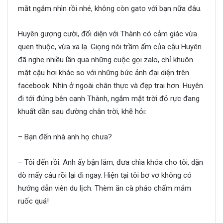
mắt ngắm nhìn rồi nhé, không còn gato với bạn nữa đâu.
Huyên gượng cười, đối diện với Thành có cảm giác vừa
quen thuộc, vừa xa lạ. Giọng nói trầm ấm của cậu Huyên
đã nghe nhiều lần qua những cuộc gọi zalo, chỉ khuôn
mặt cậu hơi khác so với những bức ảnh đại diện trên
facebook. Nhìn ở ngoài chân thực và đẹp trai hơn. Huyên
đi tới đứng bên cạnh Thành, ngắm mặt trời đỏ rực đang
khuất dần sau đường chân trời, khẽ hỏi:
– Bạn đến nhà anh họ chưa?
– Tôi đến rồi. Anh ấy bận lắm, đưa chìa khóa cho tôi, dặn
dò mấy câu rồi lại đi ngay. Hiện tại tôi bơ vơ không có
hướng dẫn viên du lịch. Thèm ăn cà pháo chấm mắm
ruốc quá!