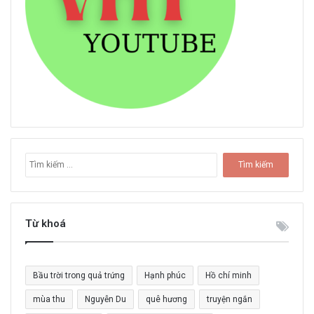
T
ì
m
k
i
Từ khoá
ế
m
c
Bầu trời trong quả trứng
Hạnh phúc
Hồ chí minh
h
o
mùa thu
Nguyễn Du
quê hương
truyện ngắn
: