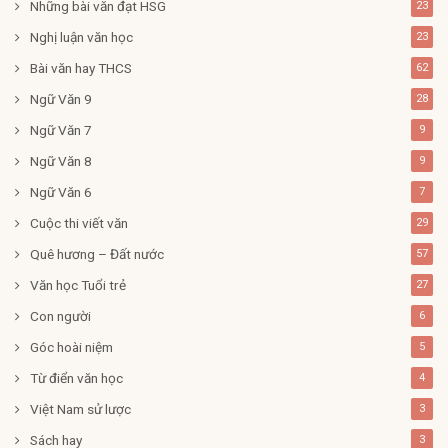
Những bài văn đạt HSG
23
Nghị luận văn học
23
Bài văn hay THCS
62
Ngữ Văn 9
28
Ngữ Văn 7
9
Ngữ Văn 8
9
Ngữ Văn 6
7
Cuộc thi viết văn
29
Quê hương – Đất nước
57
Văn học Tuổi trẻ
27
Con người
6
Góc hoài niệm
5
Từ điển văn học
4
Việt Nam sử lược
3
Sách hay
3