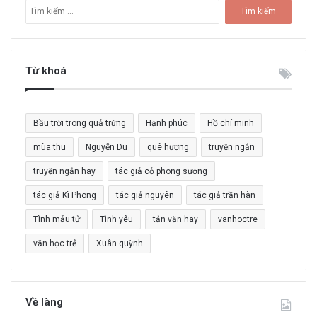
T
ì
m
k
i
Từ khoá
ế
m
c
Bầu trời trong quả trứng
Hạnh phúc
Hồ chí minh
h
o
mùa thu
Nguyễn Du
quê hương
truyện ngắn
:
truyện ngắn hay
tác giả cỏ phong sương
tác giả Kì Phong
tác giả nguyên
tác giả trần hàn
Tình mẫu tử
Tình yêu
tản văn hay
vanhoctre
văn học trẻ
Xuân quỳnh
Về làng