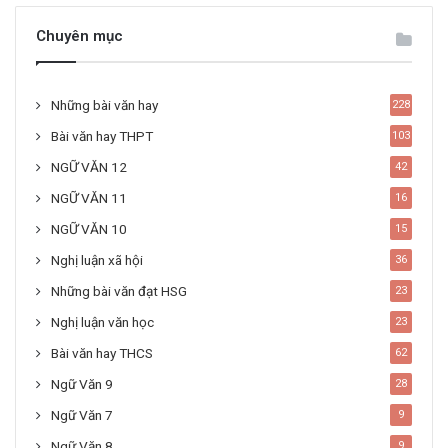
Chuyên mục
Những bài văn hay
228
Bài văn hay THPT
103
NGỮ VĂN 12
42
NGỮ VĂN 11
16
NGỮ VĂN 10
15
Nghị luận xã hội
36
Những bài văn đạt HSG
23
Nghị luận văn học
23
Bài văn hay THCS
62
Ngữ Văn 9
28
Ngữ Văn 7
9
Ngữ Văn 8
9