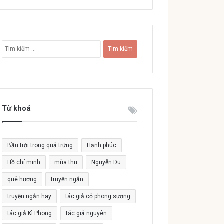
T
ì
m
k
i
ế
Từ khoá
m
c
h
o
Bầu trời trong quả trứng
Hạnh phúc
:
Hồ chí minh
mùa thu
Nguyễn Du
quê hương
truyện ngắn
truyện ngắn hay
tác giả cỏ phong sương
tác giả Kì Phong
tác giả nguyên