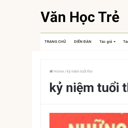
Văn Học Trẻ
TRANG CHỦ
DIỄN ĐÀN
Tác giả
Tá
Home
/
kỷ niệm tuổi thơ
kỷ niệm tuổi 