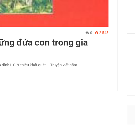
0
2.545
ững đứa con trong gia
ình I. Giới thiệu khái quát – Truyện viết năm…