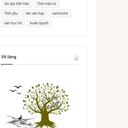
tác giả trần hàn
Tình mẫu tử
Tình yêu
tản văn hay
vanhoctre
văn học trẻ
Xuân quỳnh
Về làng