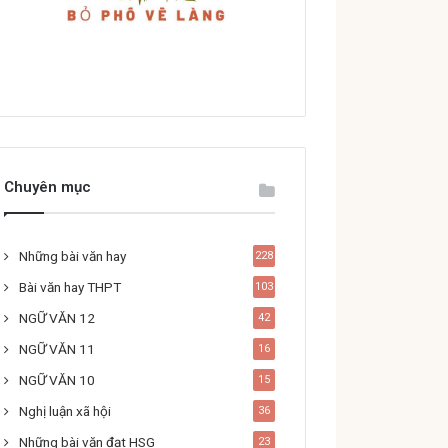
Chuyên mục
Những bài văn hay
228
Bài văn hay THPT
103
NGỮ VĂN 12
42
NGỮ VĂN 11
16
NGỮ VĂN 10
15
Nghị luận xã hội
36
Những bài văn đạt HSG
23