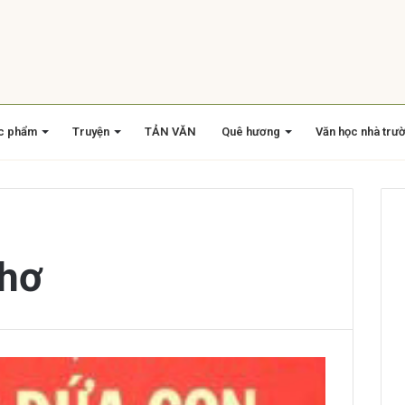
c phẩm
Truyện
TẢN VĂN
Quê hương
Văn học nhà trư
thơ