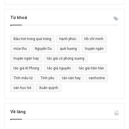
m
k
i
Từ khoá
ế
m
c
Bầu trời trong quả trứng
Hạnh phúc
Hồ chí minh
h
o
mùa thu
Nguyễn Du
quê hương
truyện ngắn
:
truyện ngắn hay
tác giả cỏ phong sương
tác giả Kì Phong
tác giả nguyên
tác giả trần hàn
Tình mẫu tử
Tình yêu
tản văn hay
vanhoctre
văn học trẻ
Xuân quỳnh
Về làng