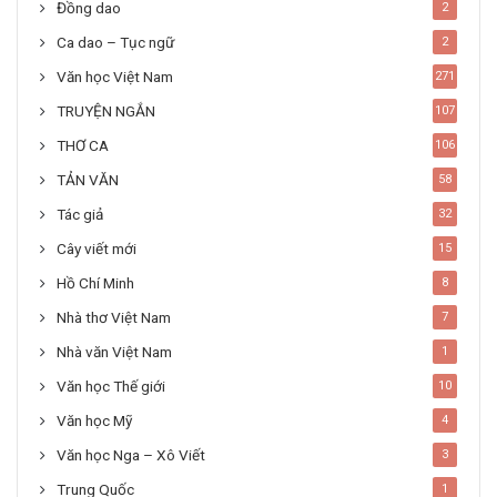
Đồng dao
2
Ca dao – Tục ngữ
2
Văn học Việt Nam
271
TRUYỆN NGẮN
107
THƠ CA
106
TẢN VĂN
58
Tác giả
32
Cây viết mới
15
Hồ Chí Minh
8
Nhà thơ Việt Nam
7
Nhà văn Việt Nam
1
Văn học Thế giới
10
Văn học Mỹ
4
Văn học Nga – Xô Viết
3
Trung Quốc
1