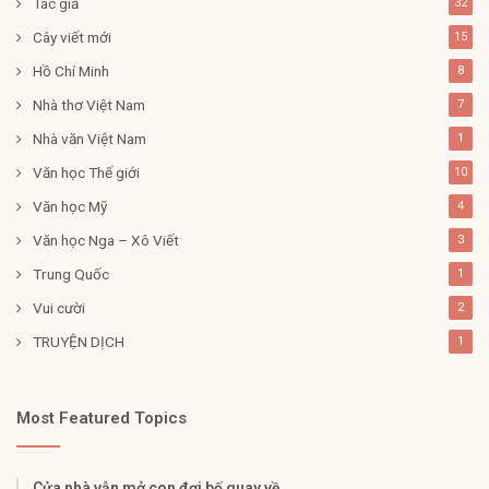
Tác giả
32
Cây viết mới
15
Hồ Chí Minh
8
Nhà thơ Việt Nam
7
Nhà văn Việt Nam
1
Văn học Thế giới
10
Văn học Mỹ
4
Văn học Nga – Xô Viết
3
Trung Quốc
1
Vui cười
2
TRUYỆN DỊCH
1
Most Featured Topics
Cửa nhà vẫn mở con đợi bố quay về