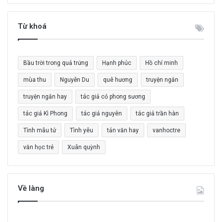
m
k
i
Từ khoá
ế
m
c
Bầu trời trong quả trứng
Hạnh phúc
Hồ chí minh
h
o
mùa thu
Nguyễn Du
quê hương
truyện ngắn
:
truyện ngắn hay
tác giả cỏ phong sương
tác giả Kì Phong
tác giả nguyên
tác giả trần hàn
Tình mẫu tử
Tình yêu
tản văn hay
vanhoctre
văn học trẻ
Xuân quỳnh
Về làng