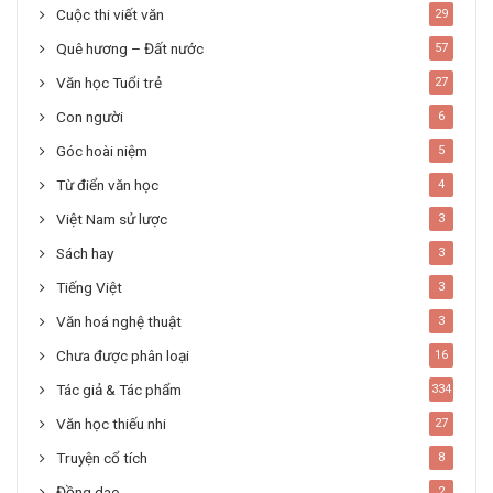
Cuộc thi viết văn
29
Quê hương – Đất nước
57
Văn học Tuổi trẻ
27
Con người
6
Góc hoài niệm
5
Từ điển văn học
4
Việt Nam sử lược
3
Sách hay
3
Tiếng Việt
3
Văn hoá nghệ thuật
3
Chưa được phân loại
16
Tác giả & Tác phẩm
334
Văn học thiếu nhi
27
Truyện cổ tích
8
Đồng dao
2