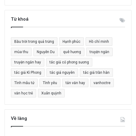
m
k
i
Từ khoá
ế
m
c
Bầu trời trong quả trứng
Hạnh phúc
Hồ chí minh
h
o
mùa thu
Nguyễn Du
quê hương
truyện ngắn
:
truyện ngắn hay
tác giả cỏ phong sương
tác giả Kì Phong
tác giả nguyên
tác giả trần hàn
Tình mẫu tử
Tình yêu
tản văn hay
vanhoctre
văn học trẻ
Xuân quỳnh
Về làng