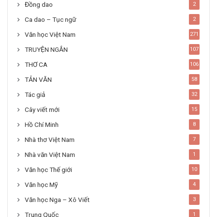
Đồng dao
2
Ca dao – Tục ngữ
2
Văn học Việt Nam
271
TRUYỆN NGẮN
107
THƠ CA
106
TẢN VĂN
58
Tác giả
32
Cây viết mới
15
Hồ Chí Minh
8
Nhà thơ Việt Nam
7
Nhà văn Việt Nam
1
Văn học Thế giới
10
Văn học Mỹ
4
Văn học Nga – Xô Viết
3
Trung Quốc
1