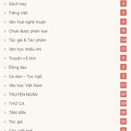
Sách hay
3
Tiếng Việt
3
Văn hoá nghệ thuật
3
Chưa được phân loại
16
Tác giả & Tác phẩm
334
Văn học thiếu nhi
27
Truyện cổ tích
8
Đồng dao
2
Ca dao – Tục ngữ
2
Văn học Việt Nam
271
TRUYỆN NGẮN
107
THƠ CA
106
TẢN VĂN
58
Tác giả
32
Cây viết mới
15