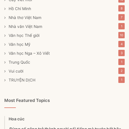
Hồ Chí Minh
8
Nhà thơ Việt Nam
7
Nhà văn Việt Nam
1
Văn học Thế giới
10
Văn học Mỹ
4
Văn học Nga – Xô Viết
3
Trung Quốc
1
Vui cười
2
TRUYỆN DỊCH
1
Most Featured Topics
Hoa cúc
​ Đừng cố gắng trở thành người nổi tiếng mà trước hết hãy