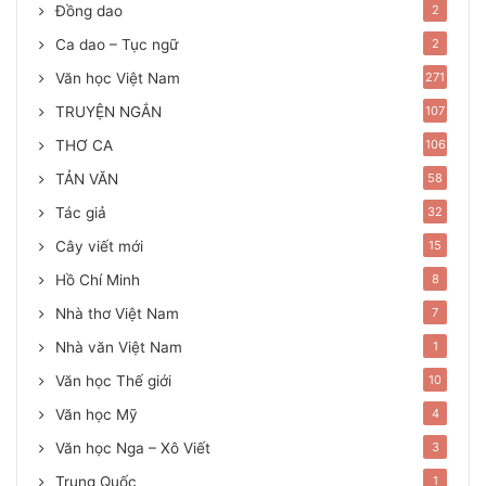
Đồng dao
2
Ca dao – Tục ngữ
2
Văn học Việt Nam
271
TRUYỆN NGẮN
107
THƠ CA
106
TẢN VĂN
58
Tác giả
32
Cây viết mới
15
Hồ Chí Minh
8
Nhà thơ Việt Nam
7
Nhà văn Việt Nam
1
Văn học Thế giới
10
Văn học Mỹ
4
Văn học Nga – Xô Viết
3
Trung Quốc
1