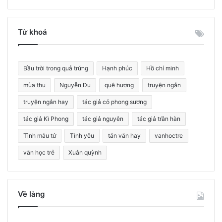
m
k
i
Từ khoá
ế
m
c
Bầu trời trong quả trứng
Hạnh phúc
Hồ chí minh
h
o
mùa thu
Nguyễn Du
quê hương
truyện ngắn
:
truyện ngắn hay
tác giả cỏ phong sương
tác giả Kì Phong
tác giả nguyên
tác giả trần hàn
Tình mẫu tử
Tình yêu
tản văn hay
vanhoctre
văn học trẻ
Xuân quỳnh
Về làng