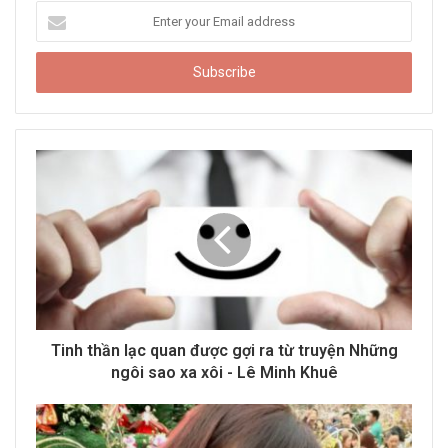
E
n
t
e
r
y
o
u
r
E
m
a
i
l
a
d
d
Tinh thần lạc quan được gợi ra từ truyện Những
r
ngôi sao xa xôi - Lê Minh Khuê
e
s
s