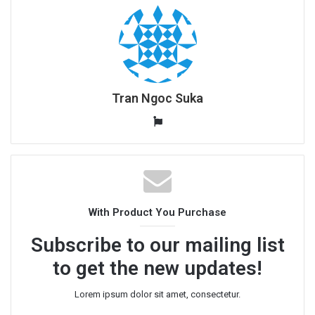
Tran Ngoc Suka
W
e
b
s
i
t
With Product You Purchase
e
Subscribe to our mailing list
to get the new updates!
Lorem ipsum dolor sit amet, consectetur.