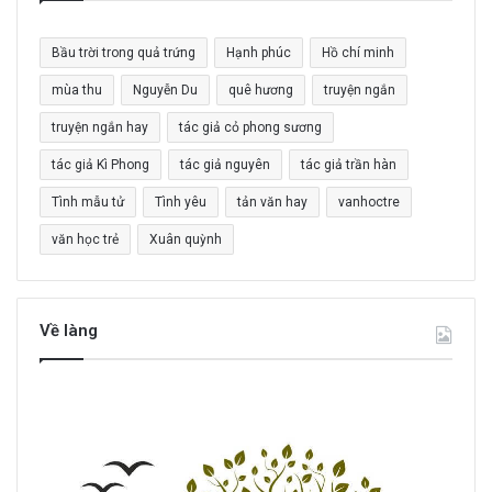
m
c
Bầu trời trong quả trứng
Hạnh phúc
Hồ chí minh
h
o
mùa thu
Nguyễn Du
quê hương
truyện ngắn
:
truyện ngắn hay
tác giả cỏ phong sương
tác giả Kì Phong
tác giả nguyên
tác giả trần hàn
Tình mẫu tử
Tình yêu
tản văn hay
vanhoctre
văn học trẻ
Xuân quỳnh
Về làng