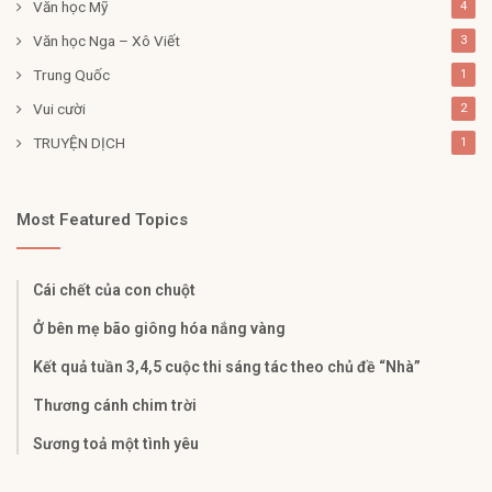
Văn học Mỹ
4
Văn học Nga – Xô Viết
3
Trung Quốc
1
Vui cười
2
TRUYỆN DỊCH
1
Most Featured Topics
Cái chết của con chuột
Ở bên mẹ bão giông hóa nắng vàng
Kết quả tuần 3,4,5 cuộc thi sáng tác theo chủ đề “Nhà”
Thương cánh chim trời
Sương toả một tình yêu