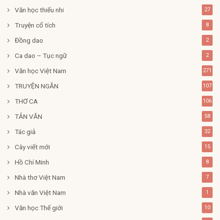
Văn học thiếu nhi
27
Truyện cổ tích
8
Đồng dao
2
Ca dao – Tục ngữ
2
Văn học Việt Nam
271
TRUYỆN NGẮN
107
THƠ CA
106
TẢN VĂN
58
Tác giả
32
Cây viết mới
15
Hồ Chí Minh
8
Nhà thơ Việt Nam
7
Nhà văn Việt Nam
1
Văn học Thế giới
10