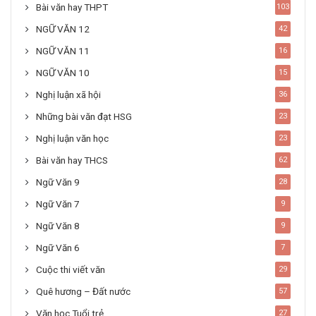
Bài văn hay THPT
103
NGỮ VĂN 12
42
NGỮ VĂN 11
16
NGỮ VĂN 10
15
Nghị luận xã hội
36
Những bài văn đạt HSG
23
Nghị luận văn học
23
Bài văn hay THCS
62
Ngữ Văn 9
28
Ngữ Văn 7
9
Ngữ Văn 8
9
Ngữ Văn 6
7
Cuộc thi viết văn
29
Quê hương – Đất nước
57
Văn học Tuổi trẻ
27