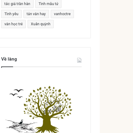
tác giả trần hàn
Tình mẫu tử
Tình yêu
tản văn hay
vanhoctre
văn học trẻ
Xuân quỳnh
Về làng