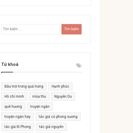
T
ì
m
k
i
ế
Từ khoá
m
c
h
o
Bầu trời trong quả trứng
Hạnh phúc
:
Hồ chí minh
mùa thu
Nguyễn Du
quê hương
truyện ngắn
truyện ngắn hay
tác giả cỏ phong sương
tác giả Kì Phong
tác giả nguyên