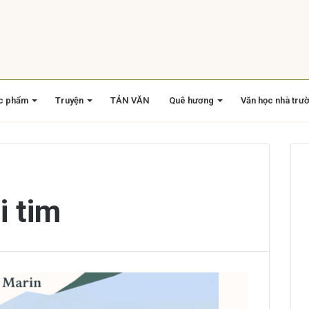
c phẩm
Truyện
TẢN VĂN
Quê hương
Văn học nhà trư
i tim