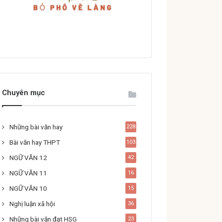
Chuyên mục
Những bài văn hay
228
Bài văn hay THPT
103
NGỮ VĂN 12
42
NGỮ VĂN 11
16
NGỮ VĂN 10
15
Nghị luận xã hội
36
Những bài văn đạt HSG
23