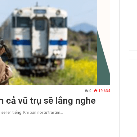
0
19.634
im cả vũ trụ sẽ lắng nghe
sẽ lên tiếng. Khi bạn nói từ trái tim…