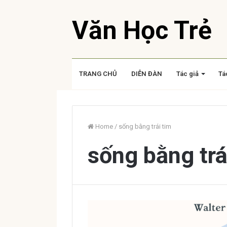
Văn Học Trẻ
TRANG CHỦ
DIỄN ĐÀN
Tác giả
Tá
Home
/
sống bằng trái tim
sống bằng trá